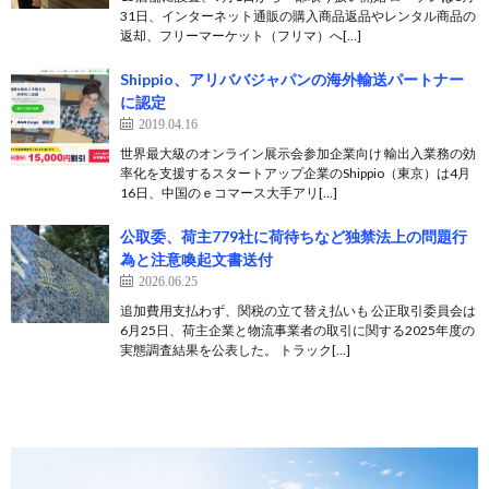
31日、インターネット通販の購入商品返品やレンタル商品の
返却、フリーマーケット（フリマ）へ[…]
Shippio、アリババジャパンの海外輸送パートナー
に認定
2019.04.16
世界最大級のオンライン展示会参加企業向け 輸出入業務の効
率化を支援するスタートアップ企業のShippio（東京）は4月
16日、中国のｅコマース大手アリ[…]
公取委、荷主779社に荷待ちなど独禁法上の問題行
為と注意喚起文書送付
2026.06.25
追加費用支払わず、関税の立て替え払いも 公正取引委員会は
6月25日、荷主企業と物流事業者の取引に関する2025年度の
実態調査結果を公表した。 トラック[…]