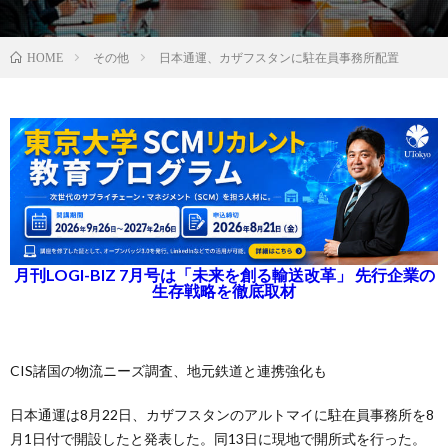
その他
日本通運、カザフスタンに駐在員事務所配置
HOME
月刊LOGI-BIZ 7月号は「未来を創る輸送改革」 先行企業の
生存戦略を徹底取材
CIS諸国の物流ニーズ調査、地元鉄道と連携強化も
日本通運は8月22日、カザフスタンのアルトマイに駐在員事務所を8
月1日付で開設したと発表した。同13日に現地で開所式を行った。