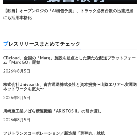
【独自】オープンロジの「AI梱包予測」、トラック必要台数の迅速把握
にも活用本格化
プレスリリースまとめてチェック
CBcloud、全国の「Marq」施設を起点とした新たな配送プラットフォー
ム「MarqGO」開始
2026年8月5日
株式会社Univearth、倉吉運送株式会社と資本提携〜山陰エリアへ実運送
ネットワークを拡大〜
2026年8月5日
川崎重工業／ばら積運搬船「ARISTOS II」の引き渡し
2026年8月5日
フジトランスコーポレーション／新造船「蓉翔丸」就航