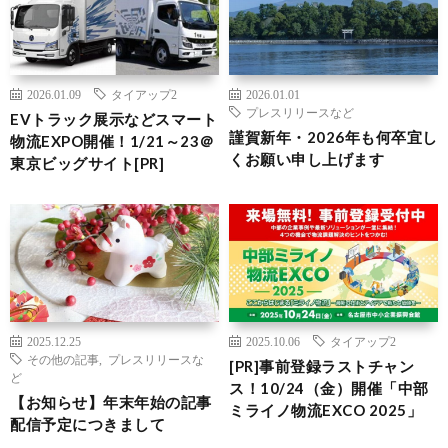
2026.01.09
タイアップ2
2026.01.01
プレスリリースなど
EVトラック展示などスマート
謹賀新年・2026年も何卒宜し
物流EXPO開催！1/21～23＠
くお願い申し上げます
東京ビッグサイト[PR]
2025.12.25
2025.10.06
タイアップ2
その他の記事
,
プレスリリースな
[PR]事前登録ラストチャン
ど
ス！10/24（金）開催「中部
【お知らせ】年末年始の記事
ミライノ物流EXCO 2025」
配信予定につきまして