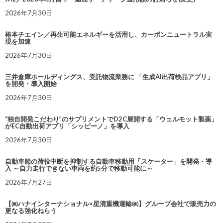
2026年7月30日
椿本チエイン／再生可能エネルギーを活用し、カーボンニュートラル実
現を加速
2026年7月30日
三井倉庫ホールディングス、受託物流業務に 「生成AI出荷検品アプリ」
を開発・導入開始
2026年7月30日
“独自開発こだわり”のサプリメントでD2C展開する「ウェルモット製薬」
がEC自動出荷アプリ「シッピーノ」を導入
2026年7月30日
自動車船の荷役中断を抑制する自動車移動用「スケーター」を開発・導
入 ～自力走行できない車両を約5分で移動可能に～
2026年7月27日
【㈱ハナインターナショナル×星清重機運輸㈱】グループ会社で販売力の
更なる強化ねらう