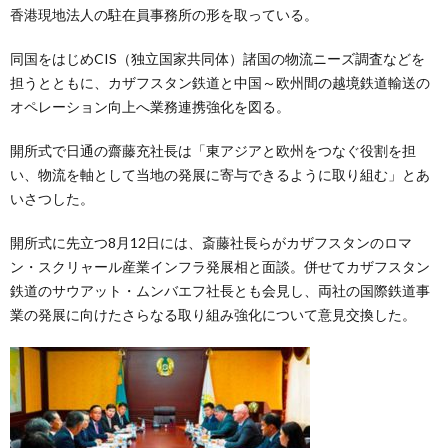
香港現地法人の駐在員事務所の形を取っている。
同国をはじめCIS（独立国家共同体）諸国の物流ニーズ調査などを
担うとともに、カザフスタン鉄道と中国～欧州間の越境鉄道輸送の
オペレーション向上へ業務連携強化を図る。
開所式で日通の齋藤充社長は「東アジアと欧州をつなぐ役割を担
い、物流を軸として当地の発展に寄与できるように取り組む」とあ
いさつした。
開所式に先立つ8月12日には、斎藤社長らがカザフスタンのロマ
ン・スクリャール産業インフラ発展相と面談。併せてカザフスタン
鉄道のサウアット・ムンバエフ社長とも会見し、両社の国際鉄道事
業の発展に向けたさらなる取り組み強化について意見交換した。