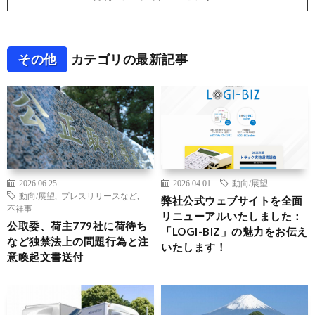
その他
カテゴリの最新記事
2026.06.25
2026.04.01
動向/展望
動向/展望
,
プレスリリースなど
,
弊社公式ウェブサイトを全面
不祥事
リニューアルいたしました：
公取委、荷主779社に荷待ち
「LOGI-BIZ」の魅力をお伝え
など独禁法上の問題行為と注
いたします！
意喚起文書送付