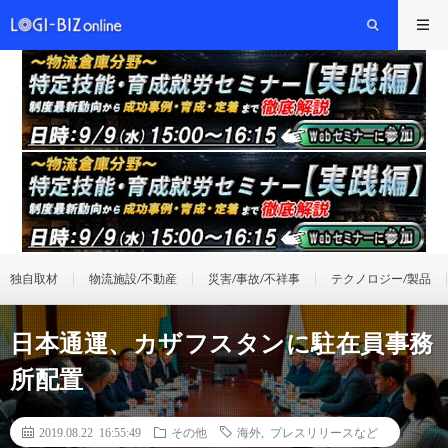
独自取材
物流施設/不動産
災害/事故/不祥事
テクノロジー/製品
日本通運、カザフスタンに駐在員事務
所配置
2019.08.22 16:55:49
その他
海外
,
プレスリリースなど