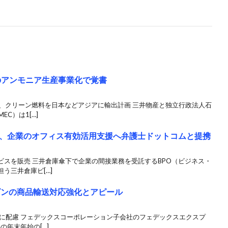
のアンモニア生産事業化で覚書
留、クリーン燃料を日本などアジアに輸出計画 三井物産と独立行政法人石
C）は1[…]
、企業のオフィス有効活用支援へ弁護士ドットコムと提携
ビスを販売 三井倉庫傘下で企業の間接業務を受託するBPO（ビジネス・
う三井倉庫ビ[…]
ズンの商品輸送対応強化とアピール
増に配慮 フェデックスコーポレーション子会社のフェデックスエクスプ
の年末年始の[…]