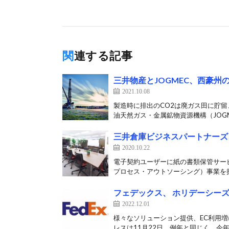
関連する記事
三井物産とJOGMEC、西豪州
2021.10.08
製造時に排出のCO2は廃ガス田に貯
油天然ガス・金属鉱物資源機構（JOGME
三井倉庫ビジネスパートナーズ
2020.10.22
電子契約ユーザーに紙の書類保管サー
プロセス・アウトソーシング）事業を担
フェデックス、 ホリデーシー
2022.12.01
様々なソリューション提供、EC利用
レスは11月22日、例年と同じく、今年