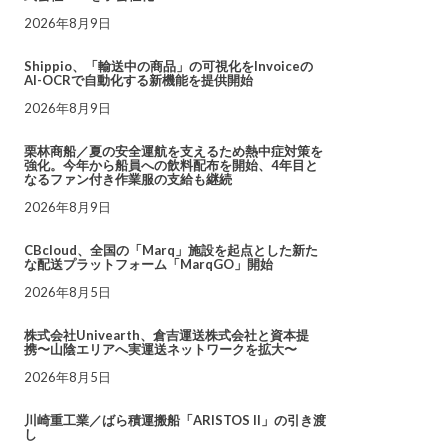
2026年8月9日
Shippio、「輸送中の商品」の可視化をInvoiceの
AI-OCRで自動化する新機能を提供開始
2026年8月9日
栗林商船／夏の安全運航を支えるため熱中症対策を
強化。今年から船員への飲料配布を開始、4年目と
なるファン付き作業服の支給も継続
2026年8月9日
CBcloud、全国の「Marq」施設を起点とした新た
な配送プラットフォーム「MarqGO」開始
2026年8月5日
株式会社Univearth、倉吉運送株式会社と資本提
携〜山陰エリアへ実運送ネットワークを拡大〜
2026年8月5日
川崎重工業／ばら積運搬船「ARISTOS II」の引き渡
し