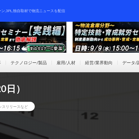
ーン,3PL,独自取材で物流ニュースを配信
事
テクノロジー/製品
雇用/人材
経営/業界動向
データ/
0日）
レスリリースなど