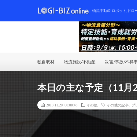
物流不動産,ロボット,ドロ
独自取材
物流施設/不動産
災害/事故/不祥
本日の主な予定（11月2
2018.11.20 06:00:46
その他
その他の記事
,
プ