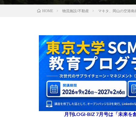
物流施設/不動産
マキタ、岡山の空港南
HOME
月刊LOGI-BIZ 7月号は「未