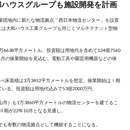
大和ハウスグループも施設開発を計画
業団地内に新たな物流拠点「西日本物流センター」を設置
地には大和ハウス工業グループも同じくマルチテナント型物
。
6638平方メートル。投資額は用地代を含めて124億7560
2年4月の操業開始を見込む。電動工具や園芸用機器などの保
べ床面積は3万3452平方メートルを想定。操業開始はⅠ期
ている。投資額は用地代込みで53億2000万円。
市）も1万3860平方メートルの物流センターを建てるこ
Ⅱ期が22年10月となる見通し。
でも有数の物流拠点として機能することになる。