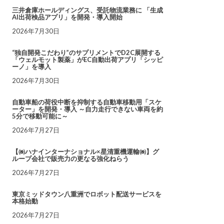
三井倉庫ホールディングス、受託物流業務に 「生成
AI出荷検品アプリ」を開発・導入開始
2026年7月30日
“独自開発こだわり”のサプリメントでD2C展開する
「ウェルモット製薬」がEC自動出荷アプリ「シッピ
ーノ」を導入
2026年7月30日
自動車船の荷役中断を抑制する自動車移動用「スケ
ーター」を開発・導入 ～自力走行できない車両を約
5分で移動可能に～
2026年7月27日
【㈱ハナインターナショナル×星清重機運輸㈱】グ
ループ会社で販売力の更なる強化ねらう
2026年7月27日
東京ミッドタウン八重洲でロボット配送サービスを
本格始動
2026年7月27日