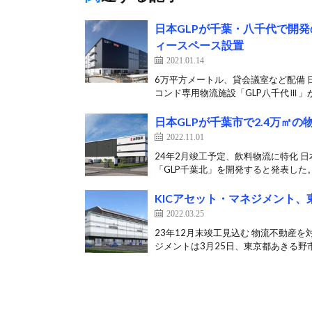
日本GLPが千葉・八千代で開
ィースペース設置
2021.01.14
6万平方メートル、貸会議室など配備 
コンド専用物流施設「GLP八千代Ⅲ」が
日本GLPが千葉市で2.4万㎡
2022.11.01
24年2月竣工予定、飲料物流に特化 日
「GLP千葉北」を開発すると発表した。 
KICアセット・マネジメント、
2022.03.25
23年12月末竣工見込む 物流不動産
ジメントは3月25日、東京都あきる野市