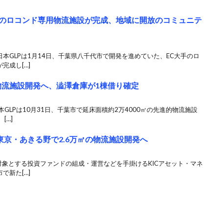
発のロコンド専用物流施設が完成、地域に開放のコミュニテ
日本GLPは1月14日、千葉県八千代市で開発を進めていた、EC大手のロ
完成し[…]
の物流施設開発へ、澁澤倉庫が1棟借り確定
本GLPは10月31日、千葉市で延床面積約2万4000㎡の先進的物流施設
[…]
東京・あきる野で2.6万㎡の物流施設開発へ
を対象とする投資ファンドの組成・運営などを手掛けるKICアセット・マネ
で新た[…]