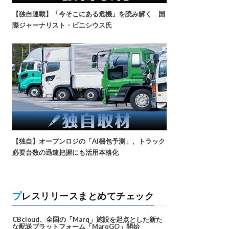
【独自連載】「今そこにある危機」を読み解く 国
際ジャーナリスト・ビニシウス氏
【独自】オープンロジの「AI梱包予測」、トラック
必要台数の迅速把握にも活用本格化
プレスリリースまとめてチェック
CBcloud、全国の「Marq」施設を起点とした新た
な配送プラットフォーム「MarqGO」開始