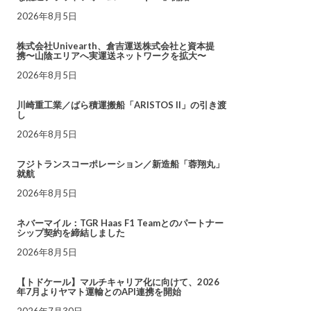
2026年8月5日
株式会社Univearth、倉吉運送株式会社と資本提
携〜山陰エリアへ実運送ネットワークを拡大〜
2026年8月5日
川崎重工業／ばら積運搬船「ARISTOS II」の引き渡
し
2026年8月5日
フジトランスコーポレーション／新造船「蓉翔丸」
就航
2026年8月5日
ネバーマイル：TGR Haas F1 Teamとのパートナー
シップ契約を締結しました
2026年8月5日
【トドケール】マルチキャリア化に向けて、2026
年7月よりヤマト運輸とのAPI連携を開始
2026年7月30日