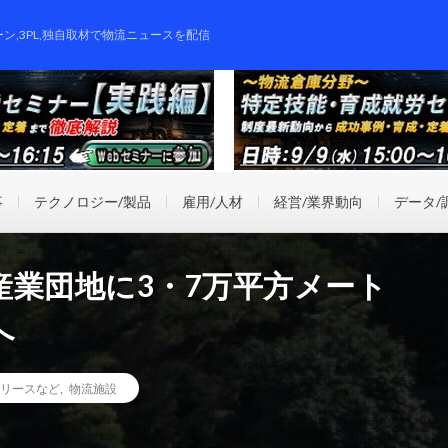
ーン,3PL,独自取材で物流ニュースを配信
事
テクノロジー/製品
雇用/人材
経営/業界動向
データ/
産業団地に3・7万平方メート
へ
リースなど
,
物流施設