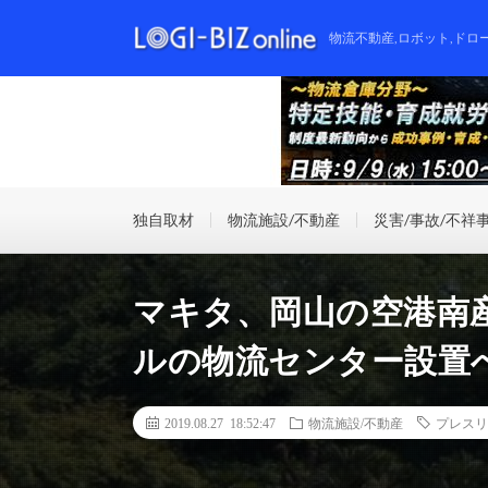
物流不動産,ロボット,ドロ
独自取材
物流施設/不動産
災害/事故/不祥
マキタ、岡山の空港南
ルの物流センター設置
2019.08.27 18:52:47
物流施設/不動産
プレスリ