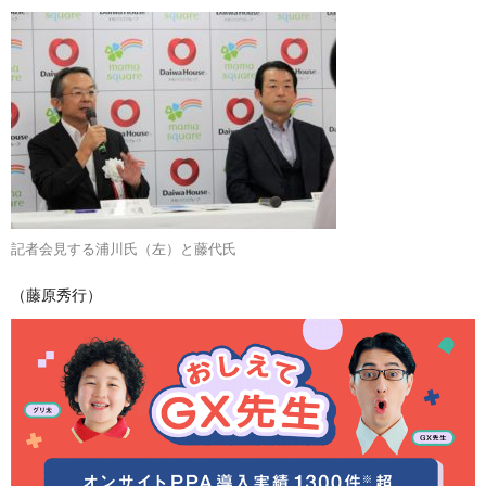
記者会見する浦川氏（左）と藤代氏
（藤原秀行）