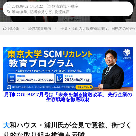
2019.09.02 14:54:22
物流施設/不動産
動向/展望
,
記者会見など
,
物流施設
経営/業界動向
千葉・流山の大規模物流施設、同県内の松戸
HOME
月刊LOGI-BIZ 7月号は「未来を創る輸送改革」 先行企業の
生存戦略を徹底取材
大和ハウス・浦川氏が会見で意欲、街づく
り的な取り組み推進も示唆