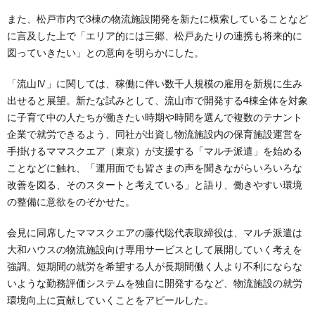
また、松戸市内で3棟の物流施設開発を新たに模索していることなど
に言及した上で「エリア的には三郷、松戸あたりの連携も将来的に
図っていきたい」との意向を明らかにした。
「流山Ⅳ」に関しては、稼働に伴い数千人規模の雇用を新規に生み
出せると展望。新たな試みとして、流山市で開発する4棟全体を対象
に子育て中の人たちが働きたい時期や時間を選んで複数のテナント
企業で就労できるよう、同社が出資し物流施設内の保育施設運営を
手掛けるママスクエア（東京）が支援する「マルチ派遣」を始める
ことなどに触れ、「運用面でも皆さまの声を聞きながらいろいろな
改善を図る、そのスタートと考えている」と語り、働きやすい環境
の整備に意欲をのぞかせた。
会見に同席したママスクエアの藤代聡代表取締役は、マルチ派遣は
大和ハウスの物流施設向け専用サービスとして展開していく考えを
強調。短期間の就労を希望する人が長期間働く人より不利にならな
いような勤務評価システムを独自に開発するなど、物流施設の就労
環境向上に貢献していくことをアピールした。