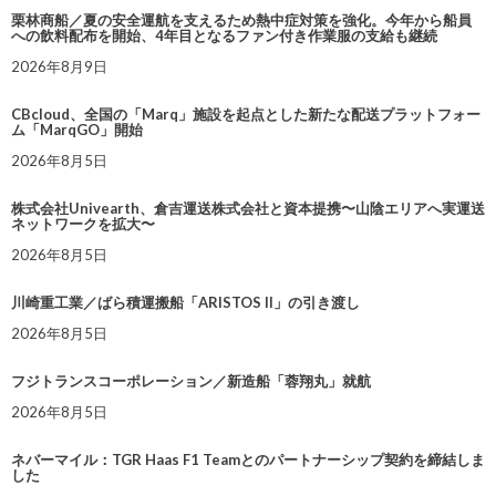
栗林商船／夏の安全運航を支えるため熱中症対策を強化。今年から船員
への飲料配布を開始、4年目となるファン付き作業服の支給も継続
2026年8月9日
CBcloud、全国の「Marq」施設を起点とした新たな配送プラットフォー
ム「MarqGO」開始
2026年8月5日
株式会社Univearth、倉吉運送株式会社と資本提携〜山陰エリアへ実運送
ネットワークを拡大〜
2026年8月5日
川崎重工業／ばら積運搬船「ARISTOS II」の引き渡し
2026年8月5日
フジトランスコーポレーション／新造船「蓉翔丸」就航
2026年8月5日
ネバーマイル：TGR Haas F1 Teamとのパートナーシップ契約を締結しま
した