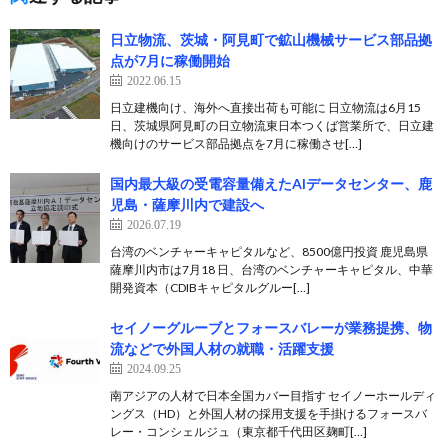
日立物流、茨城・阿見町で鉱山機械サービス部品拠
点が7月に稼働開始
2022.06.15
日立建機向け、海外へ直接出荷も可能に 日立物流は6月15
日、茨城県阿見町の日立物流東日本つくば営業所で、日立建
機向けのサービス部品拠点を7月に稼働させ[…]
国内最大級の受電容量備えたAIデータセンター、鹿
児島・薩摩川内で建設へ
2026.07.19
台湾のベンチャーキャピタルなど、8500億円投資 鹿児島県
薩摩川内市は7月18 日、台湾のベンチャーキャピタル、中華
開発資本（CDIBキャピタルグルー[…]
セイノーグルーブとフォースバレーが業務提携、物
流などで外国人材の就職・活躍支援
2024.09.25
南アジアの人材で日本全国カバー目指す セイノーホールディ
ングス（HD）と外国人材の採用支援を手掛けるフォースバ
レー・コンシェルジュ（東京都千代田区麹町[…]