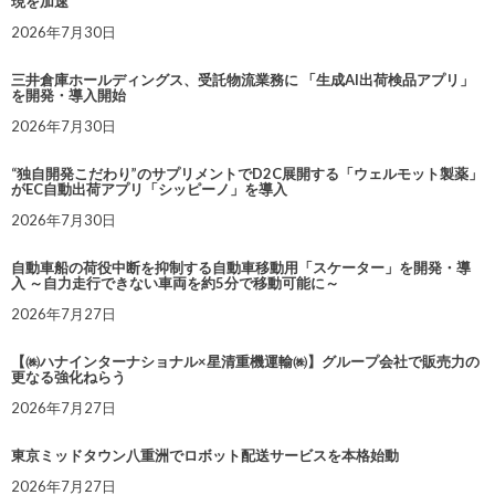
現を加速
2026年7月30日
三井倉庫ホールディングス、受託物流業務に 「生成AI出荷検品アプリ」
を開発・導入開始
2026年7月30日
“独自開発こだわり”のサプリメントでD2C展開する「ウェルモット製薬」
がEC自動出荷アプリ「シッピーノ」を導入
2026年7月30日
自動車船の荷役中断を抑制する自動車移動用「スケーター」を開発・導
入 ～自力走行できない車両を約5分で移動可能に～
2026年7月27日
【㈱ハナインターナショナル×星清重機運輸㈱】グループ会社で販売力の
更なる強化ねらう
2026年7月27日
東京ミッドタウン八重洲でロボット配送サービスを本格始動
2026年7月27日