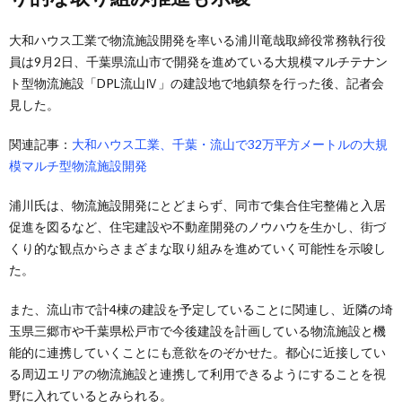
大和ハウス工業で物流施設開発を率いる浦川竜哉取締役常務執行役
員は9月2日、千葉県流山市で開発を進めている大規模マルチテナン
ト型物流施設「DPL流山Ⅳ」の建設地で地鎮祭を行った後、記者会
見した。
関連記事：
大和ハウス工業、千葉・流山で32万平方メートルの大規
模マルチ型物流施設開発
浦川氏は、物流施設開発にとどまらず、同市で集合住宅整備と入居
促進を図るなど、住宅建設や不動産開発のノウハウを生かし、街づ
くり的な観点からさまざまな取り組みを進めていく可能性を示唆し
た。
また、流山市で計4棟の建設を予定していることに関連し、近隣の埼
玉県三郷市や千葉県松戸市で今後建設を計画している物流施設と機
能的に連携していくことにも意欲をのぞかせた。都心に近接してい
る周辺エリアの物流施設と連携して利用できるようにすることを視
野に入れているとみられる。