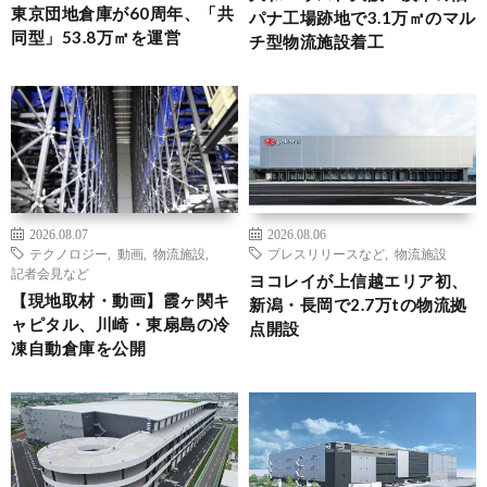
東京団地倉庫が60周年、「共
パナ工場跡地で3.1万㎡のマル
同型」53.8万㎡を運営
チ型物流施設着工
2026.08.07
2026.08.06
テクノロジー
,
動画
,
物流施設
,
プレスリリースなど
,
物流施設
記者会見など
ヨコレイが上信越エリア初、
【現地取材・動画】霞ヶ関キ
新潟・長岡で2.7万tの物流拠
ャピタル、川崎・東扇島の冷
点開設
凍自動倉庫を公開