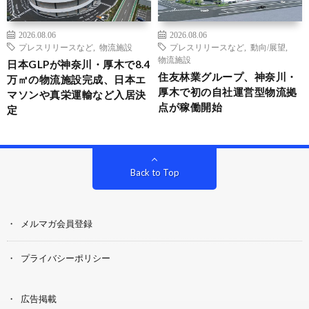
2026.08.06
2026.08.06
プレスリリースなど
,
物流施設
プレスリリースなど
,
動向/展望
,
物流施設
日本GLPが神奈川・厚木で8.4
住友林業グループ、神奈川・
万㎡の物流施設完成、日本エ
厚木で初の自社運営型物流拠
マソンや真栄運輸など入居決
点が稼働開始
定
Back to Top
メルマガ会員登録
プライバシーポリシー
広告掲載