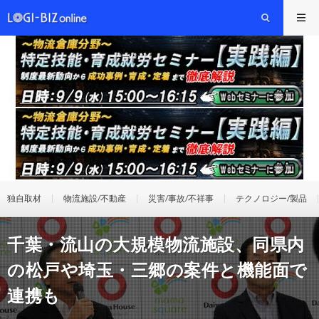
独自取材
物流施設/不動産
災害/事故/不祥事
テクノロジー/製品
千葉・流山の大規模物流施設、同県内
の松戸や埼玉・三郷の案件と機能面で
連携も