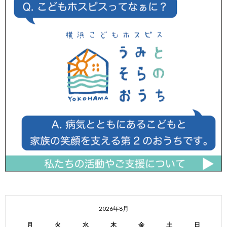
2026年8月
月
火
水
木
金
土
日