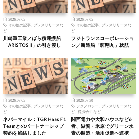
2026.08.05
2026.08.05
その他の記事
,
プレスリリースな
その他の記事
,
プレスリリースな
ど
ど
川崎重工業／ばら積運搬船
フジトランスコーポレーショ
「ARISTOS II」の引き渡し
ン／新造船「蓉翔丸」就航
2026.08.05
2026.07.30
その他の記事
,
プレスリリースな
テクノロジー
,
プレスリリースな
ど
ど
,
提携/合弁など
ネバーマイル：TGR Haas F1
関西電力や大和ハウスなど6
Teamとのパートナーシップ
者、滋賀・米原でグリーン水
契約を締結しました
素の製造・活用促進へ連携