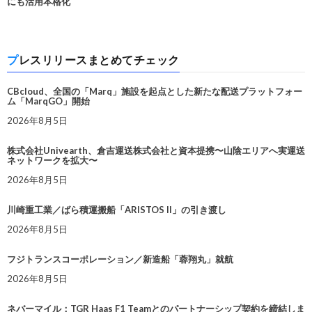
にも活用本格化
プレスリリースまとめてチェック
CBcloud、全国の「Marq」施設を起点とした新たな配送プラットフォー
ム「MarqGO」開始
2026年8月5日
株式会社Univearth、倉吉運送株式会社と資本提携〜山陰エリアへ実運送
ネットワークを拡大〜
2026年8月5日
川崎重工業／ばら積運搬船「ARISTOS II」の引き渡し
2026年8月5日
フジトランスコーポレーション／新造船「蓉翔丸」就航
2026年8月5日
ネバーマイル：TGR Haas F1 Teamとのパートナーシップ契約を締結しま