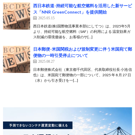
西日本鉄道-持続可能な航空燃料を活用した新サービ
ス「NNR GreenConnect」を提供開始
2025.05.15
西日本鉄道(株)国際物流事業本部(にしてつ）は、2025年5月
より、持続可能な航空燃料（SAF）の利用による 温室効果ガ
ス削減の環境価値を、お客様のサ[…]
日本郵便-米国関税および規制変更に伴う米国宛て郵
便物の一時引受停止について
2025.08.27
日本郵便株式会社（東京都千代田区、代表取締役社長 小池 信
也）は、米国宛て郵便物の一部につ いて、2025 年 8 月 27 日
（水）から引き受けを一[…]