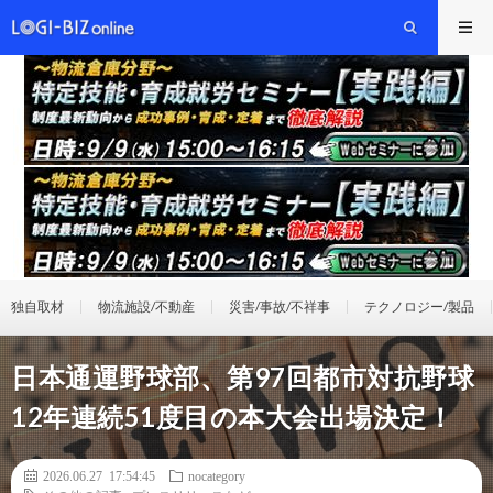
独自取材
物流施設/不動産
災害/事故/不祥事
テクノロジー/製品
日本通運野球部、第97回都市対抗野球
12年連続51度目の本大会出場決定！
2026.06.27 17:54:45
nocategory