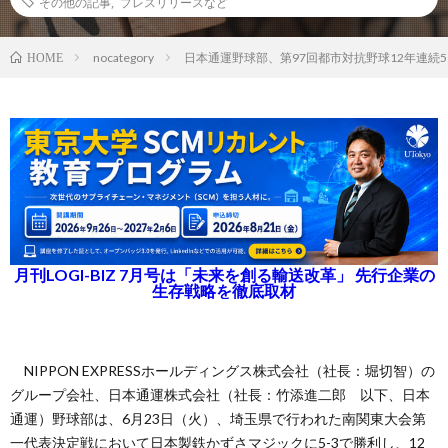
その他の記事
,
プレスリリースなど
nocategory
日本通運野球部、第97回都市対抗野球12年連続
HOME
月刊LOGI-BIZ 7月号は「未来を創る輸送改革」 先行企業の
生存戦略を徹底取材
NIPPON EXPRESSホールディングス株式会社（社長：堀切智）の
グループ会社、日本通運株式会社（社長：竹添進二郎 以下、日本
通運）野球部は、6月23日（火）、埼玉県で行われた南関東大会第
一代表決定戦において日本製鉄かずさマジックに5-3で勝利し、12