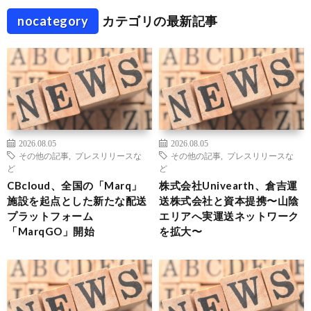
nocategory
カテゴリの最新記事
2026.08.05
2026.08.05
その他の記事
,
プレスリリースな
その他の記事
,
プレスリリースな
ど
ど
CBcloud、全国の「Marq」
株式会社Univearth、倉吉運
施設を起点とした新たな配送
送株式会社と資本提携〜山陰
プラットフォーム
エリアへ実運送ネットワーク
「MarqGO」開始
を拡大〜