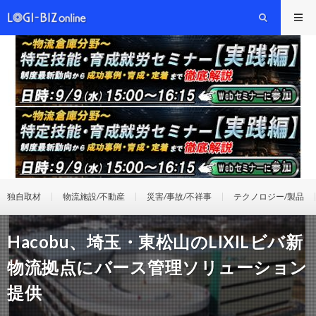
独自取材
物流施設/不動産
災害/事故/不祥事
テクノロジー/製品
Hacobu、埼玉・東松山のLIXILビバ新
物流拠点にバース管理ソリューション
提供