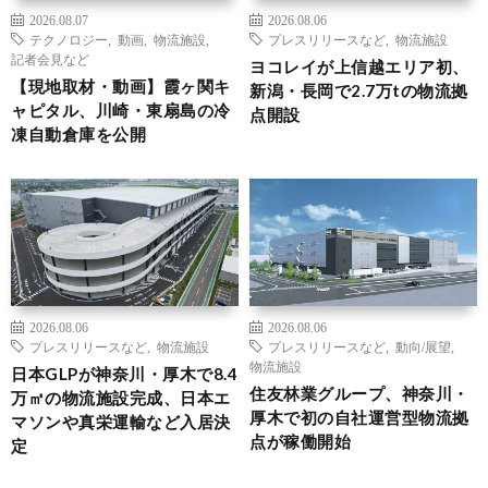
2026.08.07
2026.08.06
テクノロジー
,
動画
,
物流施設
,
プレスリリースなど
,
物流施設
記者会見など
ヨコレイが上信越エリア初、
【現地取材・動画】霞ヶ関キ
新潟・長岡で2.7万tの物流拠
ャピタル、川崎・東扇島の冷
点開設
凍自動倉庫を公開
2026.08.06
2026.08.06
プレスリリースなど
,
物流施設
プレスリリースなど
,
動向/展望
,
物流施設
日本GLPが神奈川・厚木で8.4
住友林業グループ、神奈川・
万㎡の物流施設完成、日本エ
厚木で初の自社運営型物流拠
マソンや真栄運輸など入居決
点が稼働開始
定