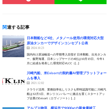
関連する記事
日本郵船など4社、メタノール使用の環境対応大型
原油タンカーでデザインコンセプト公表
2024.10.23
国内向け原油輸送への早期導入目指す 日本郵船、出光タンカ
ー、飯野海運、日本シップヤードの4社は10月15日、今年1
月に結成を発表した環境対応VLCC（[…]
川崎汽船、米Evisortの契約書AI管理プラットフォー
ムを導入
2021.12.02
クラウド活用、業務効率化しリスクも即時認識可能に 川崎汽
船は12月1日、米シリコンバレーに拠点を置くスタートアッ
プ企業のEvisort（エヴィソート）[…]
アルプス物流、横浜市で9000㎡の新倉庫竣工