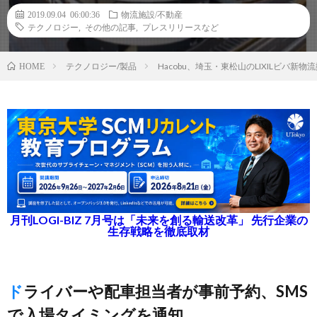
2019.09.04 06:00:36
物流施設/不動産
テクノロジー
,
その他の記事
,
プレスリリースなど
テクノロジー/製品
Hacobu、埼玉・東松山のLIXILビバ
HOME
月刊LOGI-BIZ 7月号は「未来を創る輸送改革」 先行企業の
生存戦略を徹底取材
ドライバーや配車担当者が事前予約、SMS
で入場タイミングを通知