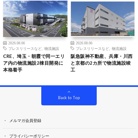
2026.08.06
2026.08.06
プレスリリースなど
,
物流施設
プレスリリースなど
,
物流施設
CRE、埼玉・朝霞で同一エリ
阪急阪神不動産、兵庫・川西
ア内の物流施設2棟目開発に
と京都の2カ所で物流施設竣
本格着手
工
Back to Top
メルマガ会員登録
プライバシーポリシー