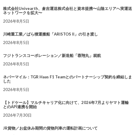
株式会社Univearth、倉吉運送株式会社と資本提携〜山陰エリアへ実運送
ネットワークを拡大〜
2026年8月5日
川崎重工業／ばら積運搬船「ARISTOS II」の引き渡し
2026年8月5日
フジトランスコーポレーション／新造船「蓉翔丸」就航
2026年8月5日
ネバーマイル：TGR Haas F1 Teamとのパートナーシップ契約を締結しま
した
2026年8月5日
【トドケール】マルチキャリア化に向けて、2026年7月よりヤマト運輸
とのAPI連携を開始
2026年7月30日
JR貨物／お盆休み期間の貨物列車の運転計画について