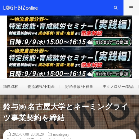
独自取材
物流施設/不動産
災害/事故/不祥事
テクノロジー/製品
鈴与㈱ 名古屋大学とネーミングライ
ツ事業契約を締結
2026.07.08 20:30:20
nocategory