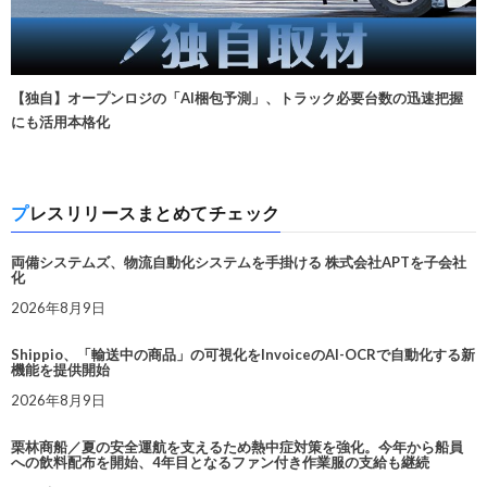
【独自】オープンロジの「AI梱包予測」、トラック必要台数の迅速把握
にも活用本格化
プレスリリースまとめてチェック
両備システムズ、物流自動化システムを手掛ける 株式会社APTを子会社
化
2026年8月9日
Shippio、「輸送中の商品」の可視化をInvoiceのAI-OCRで自動化する新
機能を提供開始
2026年8月9日
栗林商船／夏の安全運航を支えるため熱中症対策を強化。今年から船員
への飲料配布を開始、4年目となるファン付き作業服の支給も継続