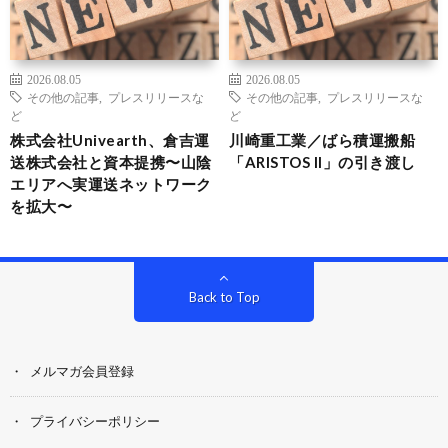
2026.08.05
2026.08.05
その他の記事
,
プレスリリースな
その他の記事
,
プレスリリースな
ど
ど
株式会社Univearth、倉吉運
川崎重工業／ばら積運搬船
送株式会社と資本提携〜山陰
「ARISTOS II」の引き渡し
エリアへ実運送ネットワーク
を拡大〜
Back to Top
メルマガ会員登録
プライバシーポリシー