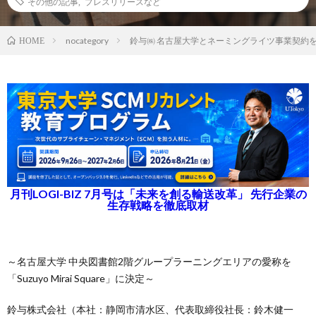
その他の記事
,
プレスリリースなど
nocategory
鈴与㈱ 名古屋大学とネーミングライツ事業契約
HOME
月刊LOGI-BIZ 7月号は「未来を創る輸送改革」 先行企業の
生存戦略を徹底取材
～名古屋大学 中央図書館2階グループラーニングエリアの愛称を
「Suzuyo Mirai Square」に決定～
鈴与株式会社（本社：静岡市清水区、代表取締役社長：鈴木健一