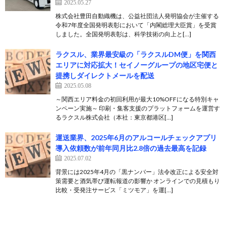
2025.05.27
株式会社豊田自動織機は、公益社団法人発明協会が主催する
令和7年度全国発明表彰において「内閣総理大臣賞」を受賞
しました。全国発明表彰は、科学技術の向上と[…]
ラクスル、業界最安級の「ラクスルDM便」を関西
エリアに対応拡大！セイノーグループの地区宅便と
提携しダイレクトメールを配送
2025.05.08
～関西エリア料金の初回利用が最大10%OFFになる特別キャ
ンペーン実施～ 印刷・集客支援のプラットフォームを運営す
るラクスル株式会社（本社：東京都港区[…]
運送業界、2025年6月のアルコールチェックアプリ
導入依頼数が前年同月比2.8倍の過去最高を記録
2025.07.02
背景には2025年4月の「黒ナンバー」法令改正による安全対
策需要と酒気帯び運転報道の影響か オンラインでの見積もり
比較・受発注サービス「ミツモア」を運[…]