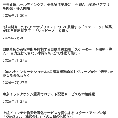
三井倉庫ホールディングス、受託物流業務に 「生成AI出荷検品アプリ」
を開発・導入開始
2026年7月30日
“独自開発こだわり”のサプリメントでD2C展開する「ウェルモット製薬」
がEC自動出荷アプリ「シッピーノ」を導入
2026年7月30日
自動車船の荷役中断を抑制する自動車移動用「スケーター」を開発・導
入 ～自力走行できない車両を約5分で移動可能に～
2026年7月27日
【㈱ハナインターナショナル×星清重機運輸㈱】グループ会社で販売力の
更なる強化ねらう
2026年7月27日
東京ミッドタウン八重洲でロボット配送サービスを本格始動
2026年7月27日
上組／コンテナ物流最適化サービスを提供する スタートアップ企業
「OneStream株式会社」への出資のお知らせ