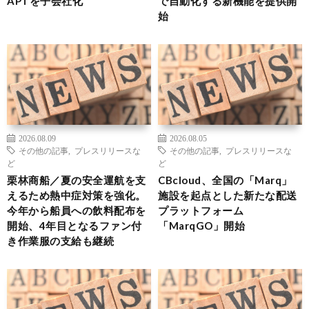
APTを子会社化
で自動化する新機能を提供開
始
2026.08.09
2026.08.05
その他の記事
,
プレスリリースな
その他の記事
,
プレスリリースな
ど
ど
栗林商船／夏の安全運航を支
CBcloud、全国の「Marq」
えるため熱中症対策を強化。
施設を起点とした新たな配送
今年から船員への飲料配布を
プラットフォーム
開始、4年目となるファン付
「MarqGO」開始
き作業服の支給も継続