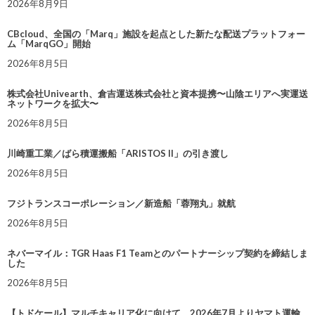
2026年8月9日
CBcloud、全国の「Marq」施設を起点とした新たな配送プラットフォー
ム「MarqGO」開始
2026年8月5日
株式会社Univearth、倉吉運送株式会社と資本提携〜山陰エリアへ実運送
ネットワークを拡大〜
2026年8月5日
川崎重工業／ばら積運搬船「ARISTOS II」の引き渡し
2026年8月5日
フジトランスコーポレーション／新造船「蓉翔丸」就航
2026年8月5日
ネバーマイル：TGR Haas F1 Teamとのパートナーシップ契約を締結しま
した
2026年8月5日
【トドケール】マルチキャリア化に向けて、2026年7月よりヤマト運輸