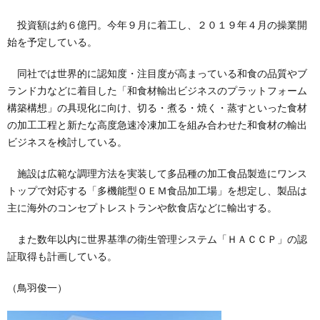
投資額は約６億円。今年９月に着工し、２０１９年４月の操業開
始を予定している。
同社では世界的に認知度・注目度が高まっている和食の品質やブ
ランド力などに着目した「和食材輸出ビジネスのプラットフォーム
構築構想」の具現化に向け、切る・煮る・焼く・蒸すといった食材
の加工工程と新たな高度急速冷凍加工を組み合わせた和食材の輸出
ビジネスを検討している。
施設は広範な調理方法を実装して多品種の加工食品製造にワンス
トップで対応する「多機能型ＯＥＭ食品加工場」を想定し、製品は
主に海外のコンセプトレストランや飲食店などに輸出する。
また数年以内に世界基準の衛生管理システム「ＨＡＣＣＰ」の認
証取得も計画している。
（鳥羽俊一）