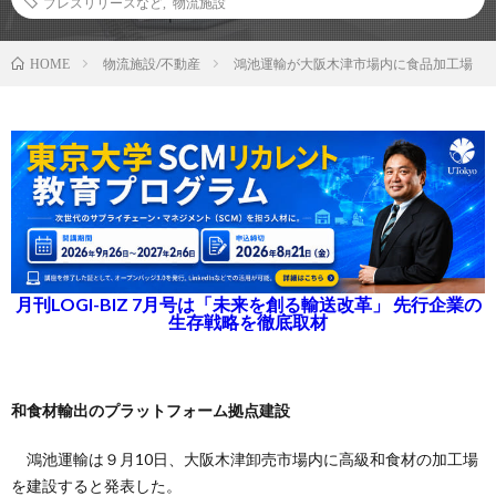
プレスリリースなど
,
物流施設
物流施設/不動産
鴻池運輸が大阪木津市場内に食品加工場
HOME
月刊LOGI-BIZ 7月号は「未来を創る輸送改革」 先行企業の
生存戦略を徹底取材
和食材輸出のプラットフォーム拠点建設
鴻池運輸は９月10日、大阪木津卸売市場内に高級和食材の加工場
を建設すると発表した。