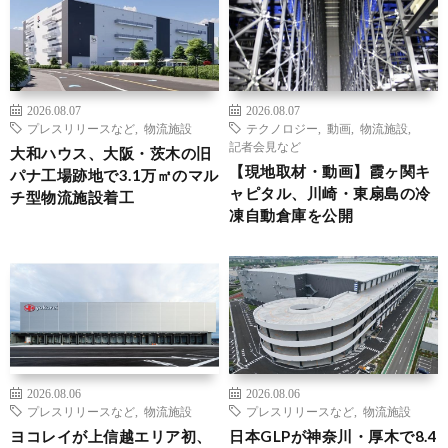
2026.08.07
2026.08.07
プレスリリースなど
,
物流施設
テクノロジー
,
動画
,
物流施設
,
記者会見など
大和ハウス、大阪・茨木の旧
【現地取材・動画】霞ヶ関キ
パナ工場跡地で3.1万㎡のマル
ャピタル、川崎・東扇島の冷
チ型物流施設着工
凍自動倉庫を公開
2026.08.06
2026.08.06
プレスリリースなど
,
物流施設
プレスリリースなど
,
物流施設
ヨコレイが上信越エリア初、
日本GLPが神奈川・厚木で8.4