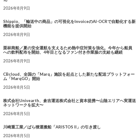
2026年8月9日
Shippio、「輸送中の商品」の可視化をInvoiceのAI-OCRで自動化する新
機能を提供開始
2026年8月9日
栗林商船／夏の安全運航を支えるため熱中症対策を強化。今年から船員
への飲料配布を開始、4年目となるファン付き作業服の支給も継続
2026年8月9日
CBcloud、全国の「Marq」施設を起点とした新たな配送プラットフォー
ム「MarqGO」開始
2026年8月5日
株式会社Univearth、倉吉運送株式会社と資本提携〜山陰エリアへ実運送
ネットワークを拡大〜
2026年8月5日
川崎重工業／ばら積運搬船「ARISTOS II」の引き渡し
2026年8月5日