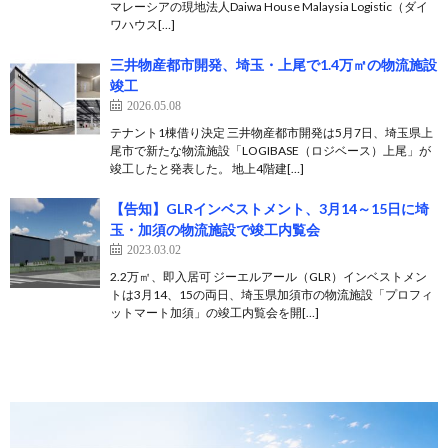
マレーシアの現地法人Daiwa House Malaysia Logistic（ダイ
ワハウス[…]
三井物産都市開発、埼玉・上尾で1.4万㎡の物流施設
竣工
2026.05.08
テナント1棟借り決定 三井物産都市開発は5月7日、埼玉県上
尾市で新たな物流施設「LOGIBASE（ロジベース）上尾」が
竣工したと発表した。 地上4階建[…]
【告知】GLRインベストメント、3月14～15日に埼
玉・加須の物流施設で竣工内覧会
2023.03.02
2.2万㎡、即入居可 ジーエルアール（GLR）インベストメン
トは3月14、15の両日、埼玉県加須市の物流施設「プロフィ
ットマート加須」の竣工内覧会を開[…]