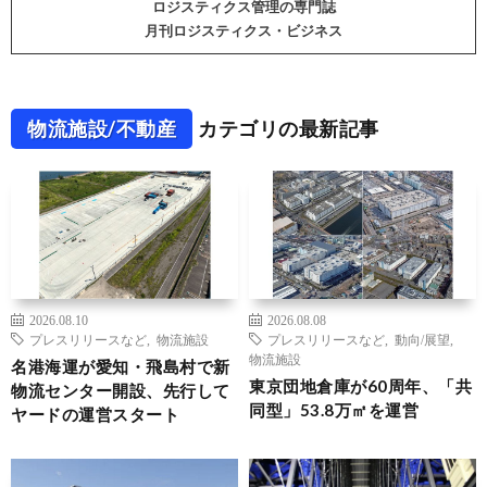
ロジスティクス管理の専門誌
月刊ロジスティクス・ビジネス
物流施設/不動産
カテゴリの最新記事
2026.08.10
2026.08.08
プレスリリースなど
,
物流施設
プレスリリースなど
,
動向/展望
,
物流施設
名港海運が愛知・飛島村で新
東京団地倉庫が60周年、「共
物流センター開設、先行して
同型」53.8万㎡を運営
ヤードの運営スタート