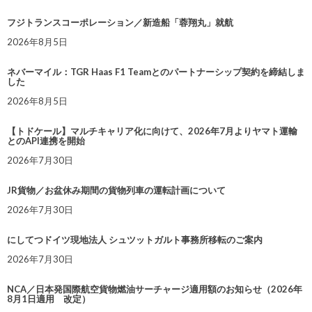
フジトランスコーポレーション／新造船「蓉翔丸」就航
2026年8月5日
ネバーマイル：TGR Haas F1 Teamとのパートナーシップ契約を締結しま
した
2026年8月5日
【トドケール】マルチキャリア化に向けて、2026年7月よりヤマト運輸
とのAPI連携を開始
2026年7月30日
JR貨物／お盆休み期間の貨物列車の運転計画について
2026年7月30日
にしてつドイツ現地法人 シュツットガルト事務所移転のご案内
2026年7月30日
NCA／日本発国際航空貨物燃油サーチャージ適用額のお知らせ（2026年
8月1日適用 改定）