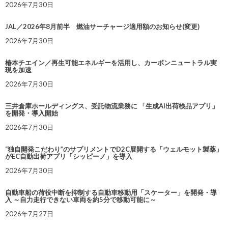
2026年7月30日
JAL／2026年8月前半 燃油サーチャージ適用額のお知らせ(変更)
2026年7月30日
椿本チエイン／再生可能エネルギーを活用し、カーボンニュートラル実
現を加速
2026年7月30日
三井倉庫ホールディングス、受託物流業務に 「生成AI出荷検品アプリ」
を開発・導入開始
2026年7月30日
“独自開発こだわり”のサプリメントでD2C展開する「ウェルモット製薬」
がEC自動出荷アプリ「シッピーノ」を導入
2026年7月30日
自動車船の荷役中断を抑制する自動車移動用「スケーター」を開発・導
入 ～自力走行できない車両を約5分で移動可能に～
2026年7月27日