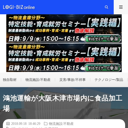
独自取材
物流施設/不動産
災害/事故/不祥事
テクノロジー/製品
鴻池運輸が大阪木津市場内に食品加工
場
2018.09.18 18:46:29
物流施設/不動産