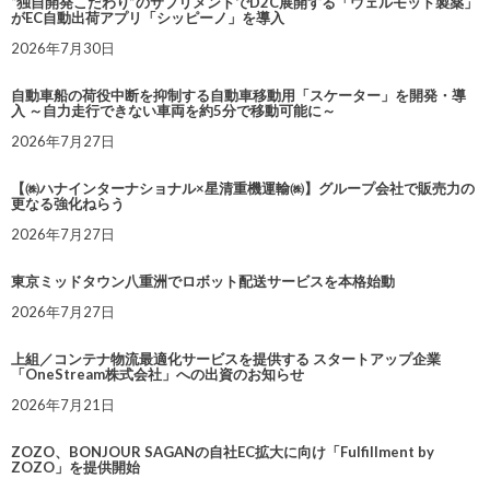
“独自開発こだわり”のサプリメントでD2C展開する「ウェルモット製薬」
がEC自動出荷アプリ「シッピーノ」を導入
2026年7月30日
自動車船の荷役中断を抑制する自動車移動用「スケーター」を開発・導
入 ～自力走行できない車両を約5分で移動可能に～
2026年7月27日
【㈱ハナインターナショナル×星清重機運輸㈱】グループ会社で販売力の
更なる強化ねらう
2026年7月27日
東京ミッドタウン八重洲でロボット配送サービスを本格始動
2026年7月27日
上組／コンテナ物流最適化サービスを提供する スタートアップ企業
「OneStream株式会社」への出資のお知らせ
2026年7月21日
ZOZO、BONJOUR SAGANの自社EC拡大に向け「Fulfillment by
ZOZO」を提供開始