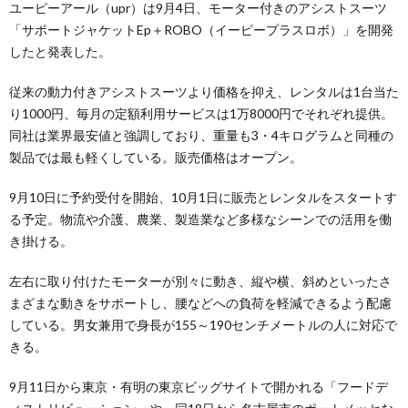
ユーピーアール（upr）は9月4日、モーター付きのアシストスーツ
「サポートジャケットEp＋ROBO（イーピープラスロボ）」を開発
したと発表した。
従来の動力付きアシストスーツより価格を抑え、レンタルは1台当た
り1000円、毎月の定額利用サービスは1万8000円でそれぞれ提供。
同社は業界最安値と強調しており、重量も3・4キログラムと同種の
製品では最も軽くしている。販売価格はオープン。
9月10日に予約受付を開始、10月1日に販売とレンタルをスタートす
る予定。物流や介護、農業、製造業など多様なシーンでの活用を働
き掛ける。
左右に取り付けたモーターが別々に動き、縦や横、斜めといったさ
まざまな動きをサポートし、腰などへの負荷を軽減できるよう配慮
している。男女兼用で身長が155～190センチメートルの人に対応で
きる。
9月11日から東京・有明の東京ビッグサイトで開かれる「フードデ