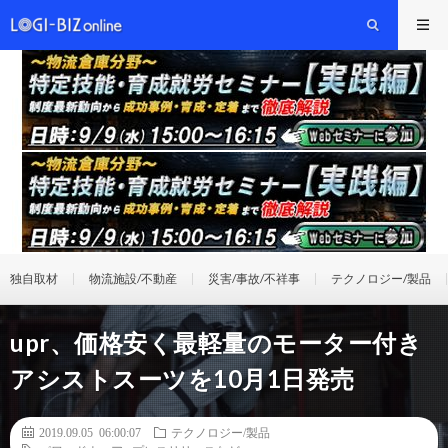
独自取材
物流施設/不動産
災害/事故/不祥事
テクノロジー/製品
upr、価格安く最軽量のモーター付き
アシストスーツを10月1日発売
2019.09.05 06:00:07
テクノロジー/製品