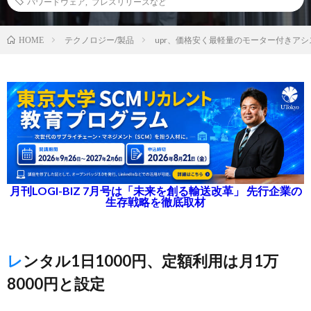
パワードウェア
,
プレスリリースなど
テクノロジー/製品
upr、価格安く最軽量のモーター付きアシ
HOME
月刊LOGI-BIZ 7月号は「未来を創る輸送改革」 先行企業の
生存戦略を徹底取材
レンタル1日1000円、定額利用は月1万
8000円と設定