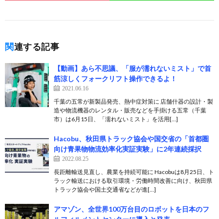
関連する記事
【動画】あら不思議、「服が濡れないミスト」で首
筋涼しくフォークリフト操作できるよ！
2021.06.16
千葉の五常が新製品発売、熱中症対策に 店舗什器の設計・製
造や物流機器のレンタル・販売などを手掛ける五常（千葉
市）は6月15日、「濡れないミスト」を活用[…]
Hacobu、秋田県トラック協会や国交省の「首都圏
向け青果物物流効率化実証実験」に2年連続採択
2022.08.25
長距離輸送見直し、農業を持続可能に Hacobuは8月25日、ト
ラック輸送における取引環境・労働時間改善に向け、秋田県
トラック協会や国土交通省などが進[…]
アマゾン、全世界100万台目のロボットを日本のフ