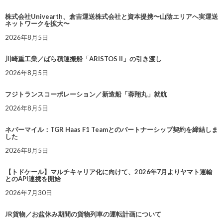
株式会社Univearth、倉吉運送株式会社と資本提携〜山陰エリアへ実運送
ネットワークを拡大〜
2026年8月5日
川崎重工業／ばら積運搬船「ARISTOS II」の引き渡し
2026年8月5日
フジトランスコーポレーション／新造船「蓉翔丸」就航
2026年8月5日
ネバーマイル：TGR Haas F1 Teamとのパートナーシップ契約を締結しま
した
2026年8月5日
【トドケール】マルチキャリア化に向けて、2026年7月よりヤマト運輸
とのAPI連携を開始
2026年7月30日
JR貨物／お盆休み期間の貨物列車の運転計画について