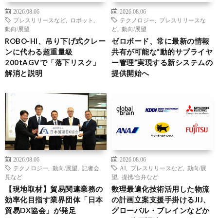
2026.08.06
2026.08.06
プレスリリースなど
,
ロボット
,
テクノロジー
,
プレスリリースな
動向/展望
ど
,
動向/展望
ROBO-HI、吊り下げ式クレー
ゼロボード、常に最新の情報
ンに代わる超重量級
共有が可能な“動的サプライヤ
200tAGVで「落下リスク」
ー管理”実現する新システムの
解消と説明
提供開始へ
2026.08.06
2026.08.06
テクノロジー
,
動向/展望
,
記者会
AI
,
プレスリリースなど
,
動向/展
見など
望
,
提携/合弁など
【現地取材】貿易関連業務の
数理最適化技術活用した物流
効率化目指す業界団体「日本
の計画立案支援手掛けるJIJ、
貿易DX協会」が発足
グローバル・ブレインなどか