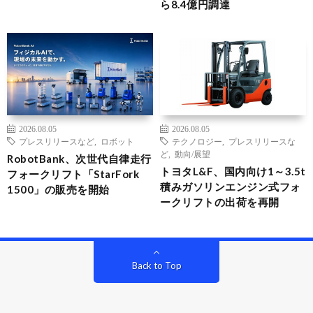
ら8.4億円調達
2026.08.05
2026.08.05
プレスリリースなど
,
ロボット
テクノロジー
,
プレスリリースな
ど
,
動向/展望
RobotBank、次世代自律走行
トヨタL&F、国内向け1～3.5t
フォークリフト「StarFork
積みガソリンエンジン式フォ
1500」の販売を開始
ークリフトの出荷を再開
Back to Top