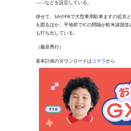
――などを設定している。
併せて、SAやPAで大型車用駐車ますの拡充
を図るほか、平地部でICの間隔が欧米諸国並
も打ち出している。
（藤原秀行）
基本計画のダウンロードは
コチラ
から