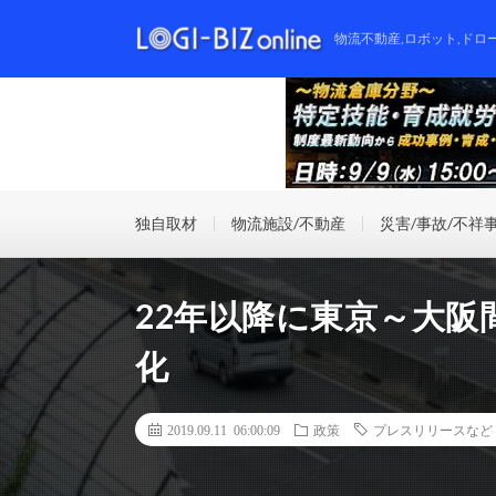
物流不動産,ロボット,ドロ
独自取材
物流施設/不動産
災害/事故/不祥
22年以降に東京～大阪
化
2019.09.11 06:00:09
政策
プレスリリースなど