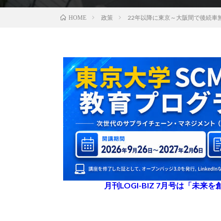
政策
22年以降に東京～大阪間で後続車
HOME
月刊LOGI-BIZ 7月号は「未