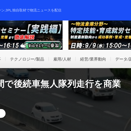
ーン,3PL,独自取材で物流ニュースを配信
事
テクノロジー/製品
雇用/人材
経営/業界動向
データ/
間で後続車無人隊列走行を商業