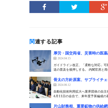
関連する記事
厚労・国交両省、災害時の医薬
2024.04.15
ガイドライン改正、「柔軟な対応」可
送の普及を後押しする。 内閣官房と両省が
骨太の方針原案、サプライチェ
2024.06.12
自動化技術利用拡大へ業界団体の自主
6月11日の会合で、来年度予算編成の基
片山財務相、重要鉱物の供給網