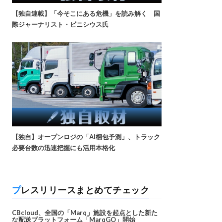
【独自連載】「今そこにある危機」を読み解く 国
際ジャーナリスト・ビニシウス氏
【独自】オープンロジの「AI梱包予測」、トラック
必要台数の迅速把握にも活用本格化
プレスリリースまとめてチェック
CBcloud、全国の「Marq」施設を起点とした新た
な配送プラットフォーム「MarqGO」開始