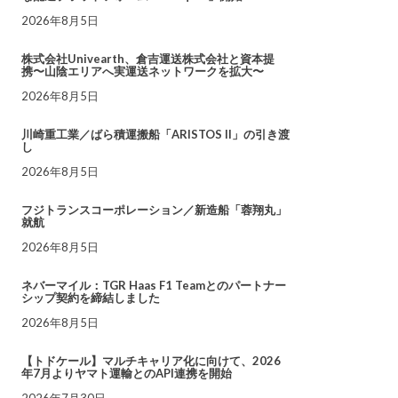
2026年8月5日
株式会社Univearth、倉吉運送株式会社と資本提
携〜山陰エリアへ実運送ネットワークを拡大〜
2026年8月5日
川崎重工業／ばら積運搬船「ARISTOS II」の引き渡
し
2026年8月5日
フジトランスコーポレーション／新造船「蓉翔丸」
就航
2026年8月5日
ネバーマイル：TGR Haas F1 Teamとのパートナー
シップ契約を締結しました
2026年8月5日
【トドケール】マルチキャリア化に向けて、2026
年7月よりヤマト運輸とのAPI連携を開始
2026年7月30日