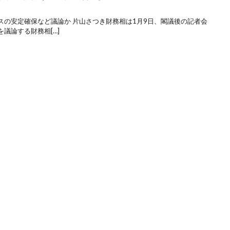
スの安定確保など議論か 片山さつき財務相は1月9日、閣議後の記者会
議論する財務相[…]