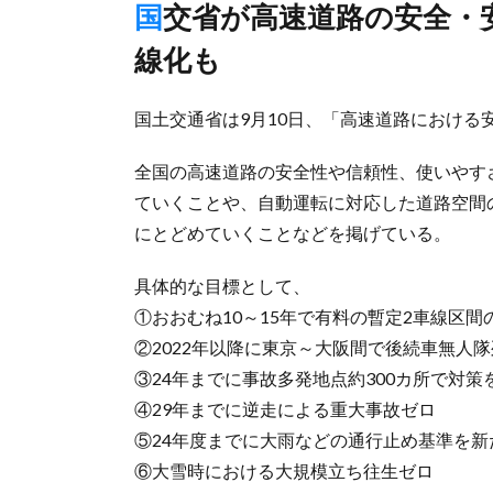
国交省が高速道路の安全・安心基本計画公表、暫定2車線の4車
線化も
国土交通省は9月10日、「高速道路における
全国の高速道路の安全性や信頼性、使いやす
ていくことや、自動運転に対応した道路空間
にとどめていくことなどを掲げている。
具体的な目標として、
①おおむね10～15年で有料の暫定2車線区
②2022年以降に東京～大阪間で後続車無人
③24年までに事故多発地点約300カ所で対策
④29年までに逆走による重大事故ゼロ
⑤24年度までに大雨などの通行止め基準を新
⑥大雪時における大規模立ち往生ゼロ