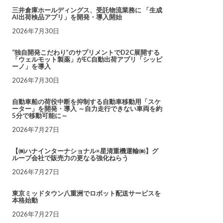
三井倉庫ホールディングス、受託物流業務に 「生成
AI出荷検品アプリ」を開発・導入開始
2026年7月30日
“独自開発こだわり”のサプリメントでD2C展開する
「ウェルモット製薬」がEC自動出荷アプリ「シッピ
ーノ」を導入
2026年7月30日
自動車船の荷役中断を抑制する自動車移動用「スケ
ーター」を開発・導入 ～自力走行できない車両を約
5分で移動可能に～
2026年7月27日
【㈱ハナインターナショナル×星清重機運輸㈱】グ
ループ会社で販売力の更なる強化ねらう
2026年7月27日
東京ミッドタウン八重洲でロボット配送サービスを
本格始動
2026年7月27日