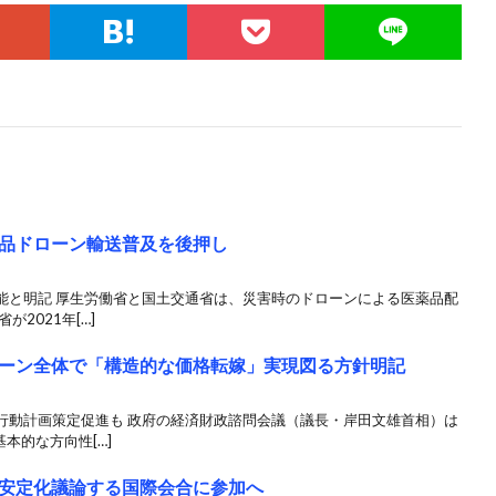
品ドローン輸送普及を後押し
能と明記 厚生労働省と国土交通省は、災害時のドローンによる医薬品配
2021年[…]
ーン全体で「構造的な価格転嫁」実現図る方針明記
行動計画策定促進も 政府の経済財政諮問会議（議長・岸田文雄首相）は
本的な方向性[…]
安定化議論する国際会合に参加へ