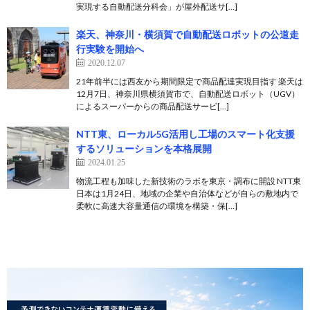
実現する自動配送分科会」が屋外配送サ[…]
楽天、神奈川・横須賀で自動配送ロボットの公道走
行実験を開始へ
2020.12.07
21年前半には西友から期間限定で商品配達実現目指す 楽天は
12月7日、神奈川県横須賀市で、自動配送ロボット（UGV）
によるスーパーからの商品配送サービ[…]
NTT東、ローカル5G活用し工場のスマート化支援
するソリューションを本格展開
2024.01.25
物流工程も加味した新技術のラボを東京・調布に開設 NTT東
日本は1月24日、地域の企業や自治体などが自らの敷地内で
柔軟に高速大容量通信の環境を構築・保[…]