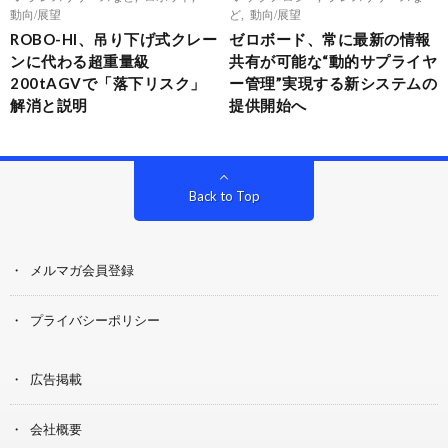
動向/展望
ど
,
動向/展望
ROBO-HI、吊り下げ式クレー
ゼロボード、常に最新の情報
ンに代わる超重量級
共有が可能な“動的サプライヤ
200tAGVで「落下リスク」
ー管理”実現する新システムの
解消と説明
提供開始へ
Back to Top
メルマガ会員登録
プライバシーポリシー
広告掲載
会社概要