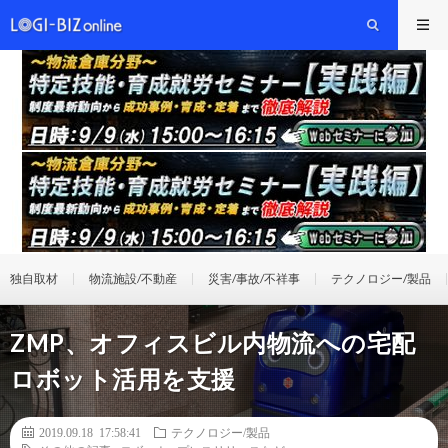
独自取材
物流施設/不動産
災害/事故/不祥事
テクノロジー/製品
ZMP、オフィスビル内物流への宅配
ロボット活用を支援
2019.09.18 17:58:41
テクノロジー/製品