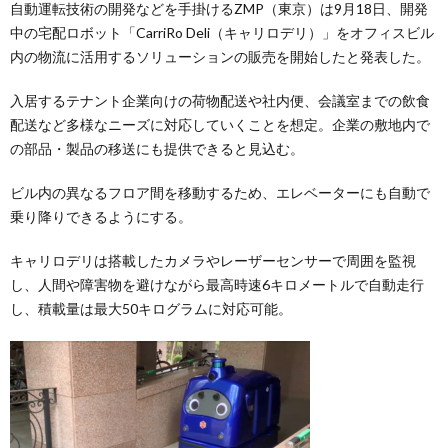
自動運転技術の開発などを手掛けるZMP（東京）は9月18日、開発
中の宅配ロボット「CarriRo Deli（キャリロデリ）」をオフィスビル
内の物流に活用するソリューションの販売を開始したと発表した。
入居するテナント企業向けの荷物配送や社内便、会議室までの飲食
配送など多様なニーズに対応していくことを想定。企業の敷地内で
の部品・製品の移送にも提供できると見込む。
ビル内の異なるフロア間を移動するため、エレベーターにも自動で
乗り降りできるようにする。
キャリロデリは搭載したカメラやレーザーセンサーで周囲を監視
し、人間や障害物を避けながら最高時速6キロメートルで自動走行
し、積載量は最大50キログラムに対応可能。