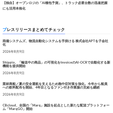
【独自】オープンロジの「AI梱包予測」、トラック必要台数の迅速把握
にも活用本格化
プレスリリースまとめてチェック
両備システムズ、物流自動化システムを手掛ける 株式会社APTを子会社
化
2026年8月9日
Shippio、「輸送中の商品」の可視化をInvoiceのAI-OCRで自動化する新
機能を提供開始
2026年8月9日
栗林商船／夏の安全運航を支えるため熱中症対策を強化。今年から船員
への飲料配布を開始、4年目となるファン付き作業服の支給も継続
2026年8月9日
CBcloud、全国の「Marq」施設を起点とした新たな配送プラットフォー
ム「MarqGO」開始