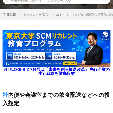
その他の記事
,
ロボット
,
プレスリリースなど
テクノロジー/製品
ZMP、オフィスビル内物流への宅配ロボ
HOME
月刊LOGI-BIZ 7月号は「未来を創る輸送改革」 先行企業の
生存戦略を徹底取材
社内便や会議室までの飲食配送などへの投
入想定