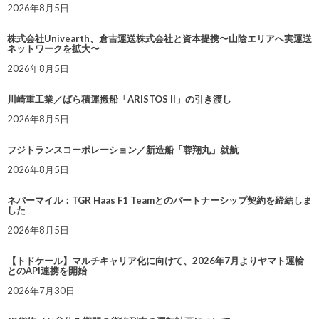
2026年8月5日
株式会社Univearth、倉吉運送株式会社と資本提携〜山陰エリアへ実運送
ネットワークを拡大〜
2026年8月5日
川崎重工業／ばら積運搬船「ARISTOS II」の引き渡し
2026年8月5日
フジトランスコーポレーション／新造船「蓉翔丸」就航
2026年8月5日
ネバーマイル：TGR Haas F1 Teamとのパートナーシップ契約を締結しま
した
2026年8月5日
【トドケール】マルチキャリア化に向けて、2026年7月よりヤマト運輸
とのAPI連携を開始
2026年7月30日