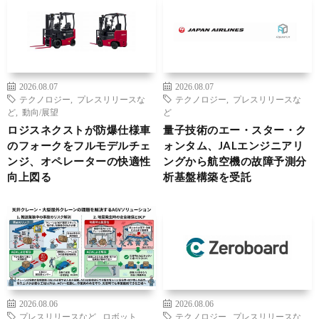
2026.08.07
2026.08.07
テクノロジー
,
プレスリリースな
テクノロジー
,
プレスリリースな
ど
,
動向/展望
ど
ロジスネクストが防爆仕様車
量子技術のエー・スター・ク
のフォークをフルモデルチェ
ォンタム、JALエンジニアリ
ンジ、オペレーターの快適性
ングから航空機の故障予測分
向上図る
析基盤構築を受託
2026.08.06
2026.08.06
プレスリリースなど
,
ロボット
,
テクノロジー
,
プレスリリースな