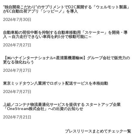
“独自開発こだわり”のサプリメントでD2C展開する「ウェルモット製薬」
がEC自動出荷アプリ「シッピーノ」を導入
2026年7月30日
自動車船の荷役中断を抑制する自動車移動用「スケーター」を開発・導
入 ～自力走行できない車両を約5分で移動可能に～
2026年7月27日
【㈱ハナインターナショナル×星清重機運輸㈱】グループ会社で販売力の
更なる強化ねらう
2026年7月27日
東京ミッドタウン八重洲でロボット配送サービスを本格始動
2026年7月27日
上組／コンテナ物流最適化サービスを提供する スタートアップ企業
「OneStream株式会社」への出資のお知らせ
2026年7月21日
プレスリリースまとめてチェック一覧