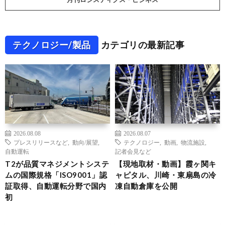
テクノロジー/製品
カテゴリの最新記事
2026.08.08
2026.08.07
プレスリリースなど
,
動向/展望
,
テクノロジー
,
動画
,
物流施設
,
自動運転
記者会見など
T2が品質マネジメントシステ
【現地取材・動画】霞ヶ関キ
ムの国際規格「ISO9001」認
ャピタル、川崎・東扇島の冷
証取得、自動運転分野で国内
凍自動倉庫を公開
初