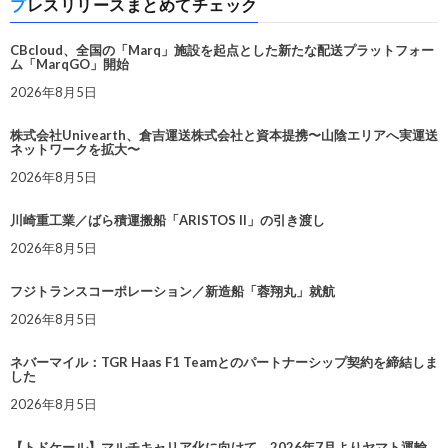
プレスリリースまとめてチェック
CBcloud、全国の「Marq」施設を起点とした新たな配送プラットフォー
ム「MarqGO」開始
2026年8月5日
株式会社Univearth、倉吉運送株式会社と資本提携〜山陰エリアへ実運送
ネットワークを拡大〜
2026年8月5日
川崎重工業／ばら積運搬船「ARISTOS II」の引き渡し
2026年8月5日
フジトランスコーポレーション／新造船「蓉翔丸」就航
2026年8月5日
ネバーマイル：TGR Haas F1 Teamとのパートナーシップ契約を締結しま
した
2026年8月5日
【トドケール】マルチキャリア化に向けて、2026年7月よりヤマト運輸