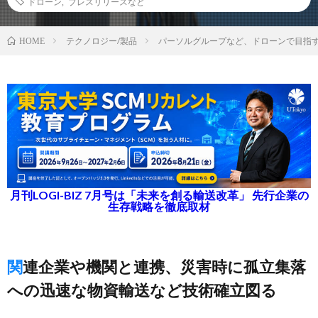
ドローン
,
プレスリリースなど
テクノロジー/製品
パーソルグループなど、ドローンで目指す
HOME
月刊LOGI-BIZ 7月号は「未来を創る輸送改革」 先行企業の
生存戦略を徹底取材
関連企業や機関と連携、災害時に孤立集落
への迅速な物資輸送など技術確立図る