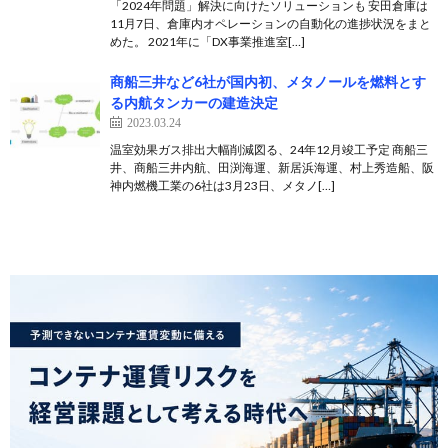
「2024年問題」解決に向けたソリューションも 安田倉庫は
11月7日、倉庫内オペレーションの自動化の進捗状況をまと
めた。 2021年に「DX事業推進室[…]
商船三井など6社が国内初、メタノールを燃料とす
る内航タンカーの建造決定
2023.03.24
温室効果ガス排出大幅削減図る、24年12月竣工予定 商船三
井、商船三井内航、田渕海運、新居浜海運、村上秀造船、阪
神内燃機工業の6社は3月23日、メタノ[…]