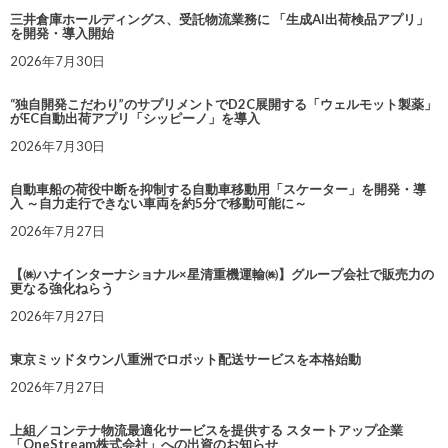
三井倉庫ホールディングス、受託物流業務に 「生成AI出荷検品アプリ」
を開発・導入開始
2026年7月30日
“独自開発こだわり”のサプリメントでD2C展開する「ウェルモット製薬」
がEC自動出荷アプリ「シッピーノ」を導入
2026年7月30日
自動車船の荷役中断を抑制する自動車移動用「スケーター」を開発・導
入 ～自力走行できない車両を約5分で移動可能に～
2026年7月27日
【㈱ハナインターナショナル×星清重機運輸㈱】グループ会社で販売力の
更なる強化ねらう
2026年7月27日
東京ミッドタウン八重洲でロボット配送サービスを本格始動
2026年7月27日
上組／コンテナ物流最適化サービスを提供する スタートアップ企業
「OneStream株式会社」への出資のお知らせ