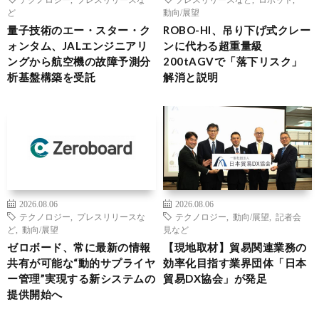
ど
動向/展望
量子技術のエー・スター・ク
ROBO-HI、吊り下げ式クレー
ォンタム、JALエンジニアリ
ンに代わる超重量級
ングから航空機の故障予測分
200tAGVで「落下リスク」
析基盤構築を受託
解消と説明
2026.08.06
2026.08.06
テクノロジー
,
プレスリリースな
テクノロジー
,
動向/展望
,
記者会
ど
,
動向/展望
見など
ゼロボード、常に最新の情報
【現地取材】貿易関連業務の
共有が可能な“動的サプライヤ
効率化目指す業界団体「日本
ー管理”実現する新システムの
貿易DX協会」が発足
提供開始へ