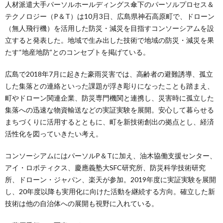
人材派遣大手パーソルホールディングス傘下のパーソルプロセス＆
テクノロジー（P＆T）は10月3日、広島県神石高原町で、ドローン
（無人飛行機）を活用した防災・減災を目指すコンソーシアムを設
立すると発表した。地域で生み出した技術で地域の防災・減災を果
たす“地産地防”とのコンセプトを掲げている。
広島で2018年7月に起きた豪雨災害では、高齢者の避難誘導、孤立
した集落との連絡といった課題が浮き彫りになったことも踏まえ、
町やドローン関連企業、防災専門機関と連携し、災害時に孤立した
集落への迅速な物資輸送などの実証実験を展開。安心して暮らせる
まちづくりに活用するとともに、町を新技術創出の拠点とし、経済
活性化を図っていきたい考え。
コンソーシアムにはパーソルP＆Tに加え、油木協働支援センター、
アイ・ロボティクス、慶應義塾大SFC研究所、防災科学技術研究
所、ドローン・ジャパン、楽天が参加。2019年度に実証実験を展開
し、20年度以降も実用化に向けた活動を継続する方向。確立した新
技術は他の自治体への展開も視野に入れている。