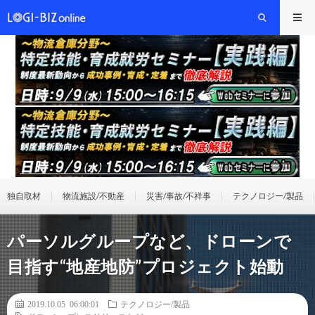
独自取材
物流施設/不動産
災害/事故/不祥事
テクノロジー/製品
パーソルグループなど、ドローンで
目指す“地産地防”プロジェクト始動
2019.10.05 06:00:01
テクノロジー/製品