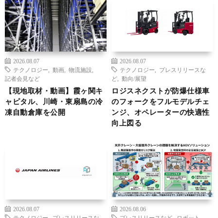
2026.08.07
2026.08.07
テクノロジー
,
動画
,
物流施設
,
テクノロジー
,
プレスリリースな
記者会見など
ど
,
動向/展望
【現地取材・動画】霞ヶ関キ
ロジスネクストが防爆仕様車
ャピタル、川崎・東扇島の冷
のフォークをフルモデルチェ
凍自動倉庫を公開
ンジ、オペレーターの快適性
向上図る
2026.08.07
2026.08.06
テクノロジー
,
プレスリリースな
プレスリリースなど
,
ロボット
,