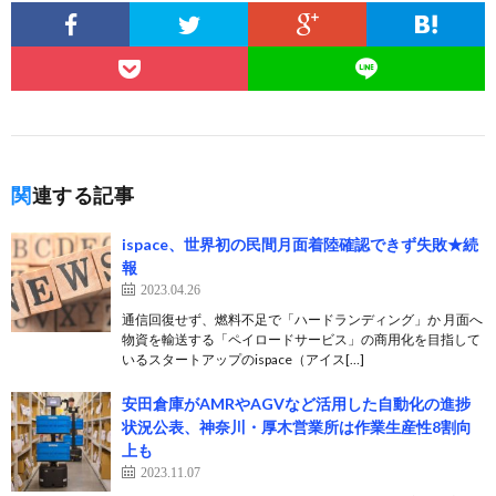
関連する記事
ispace、世界初の民間月面着陸確認できず失敗★続
報
2023.04.26
通信回復せず、燃料不足で「ハードランディング」か 月面へ
物資を輸送する「ペイロードサービス」の商用化を目指して
いるスタートアップのispace（アイス[…]
安田倉庫がAMRやAGVなど活用した自動化の進捗
状況公表、神奈川・厚木営業所は作業生産性8割向
上も
2023.11.07