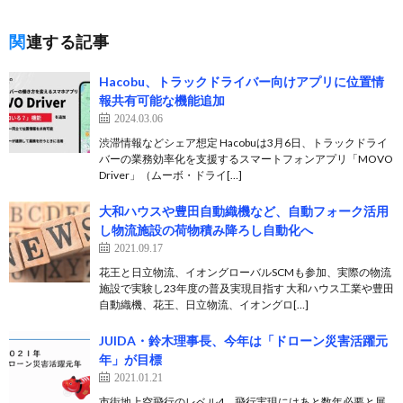
関連する記事
Hacobu、トラックドライバー向けアプリに位置情
報共有可能な機能追加
2024.03.06
渋滞情報などシェア想定 Hacobuは3月6日、トラックドライ
バーの業務効率化を支援するスマートフォンアプリ「MOVO
Driver」（ムーボ・ドライ[…]
大和ハウスや豊田自動織機など、自動フォーク活用
し物流施設の荷物積み降ろし自動化へ
2021.09.17
花王と日立物流、イオングローバルSCMも参加、実際の物流
施設で実験し23年度の普及実現目指す 大和ハウス工業や豊田
自動織機、花王、日立物流、イオングロ[…]
JUIDA・鈴木理事長、今年は「ドローン災害活躍元
年」が目標
2021.01.21
市街地上空飛行のレベル4、飛行実現にはあと数年必要と展