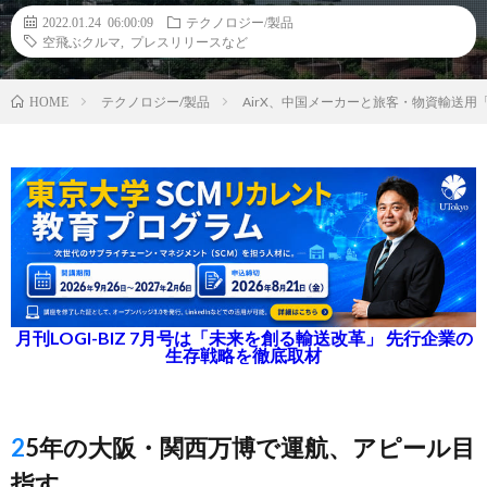
2022.01.24 06:00:09
テクノロジー/製品
空飛ぶクルマ
,
プレスリリースなど
テクノロジー/製品
AirX、中国メーカーと旅客・物資輸送
HOME
月刊LOGI-BIZ 7月号は「未来を創る輸送改革」 先行企業の
生存戦略を徹底取材
25年の大阪・関西万博で運航、アピール目
指す