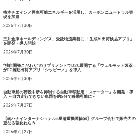
椿本チエイン／再生可能エネルギーを活用し、カーボンニュートラル実
現を加速
2026年7月30日
三井倉庫ホールディングス、受託物流業務に 「生成AI出荷検品アプリ」
を開発・導入開始
2026年7月30日
“独自開発こだわり”のサプリメントでD2C展開する「ウェルモット製薬」
がEC自動出荷アプリ「シッピーノ」を導入
2026年7月30日
自動車船の荷役中断を抑制する自動車移動用「スケーター」を開発・導
入 ～自力走行できない車両を約5分で移動可能に～
2026年7月27日
【㈱ハナインターナショナル×星清重機運輸㈱】グループ会社で販売力の
更なる強化ねらう
2026年7月27日