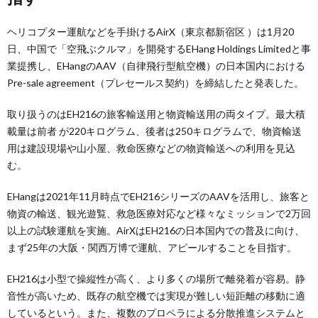
ヘリコプター運航などを手掛けるAirX（東京都新宿区 ）は1月20
日、中国で「空飛ぶクルマ」を開発するEHang Holdings Limitedと事
業提携し、EHangのAAV（自律飛行型航空機）の日本国内における
Pre-sale agreement（プレセールス契約）を締結したと発表した。
取り扱うのはEH216の旅客輸送用と物資輸送用の両タイプ。最大積
載量は前者 が220キログラム、後者は250キログラムで、物資輸送
用は建設現場や山小屋、救命医療などの物資輸送への利用を見込
む。
EHangは2021年11月時点でEH216シリーズのAAVを活用し、旅客と
物資の輸送、観光遊覧、救急医療対応など様々なミッションで2万回
以上の試験運航を実施。AirXはEH216の日本国内での普及に向け、
まず25年の大阪・関西万博で運航、アピールすることを目指す。
EH216は小型で操縦性が高く、より多くの場所で離発着が容易。静
音性が高いため、既存の航空機では実現が難しい短距離の移動に適
しているという。また、複数のプロペラによる分散推進システムと