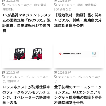
2026.08.08
2026.08.07
プレスリリースなど
,
動向/展望
,
テクノロジー
,
動画
,
物流施設
,
自動運転
記者会見など
T2が品質マネジメントシステ
【現地取材・動画】霞ヶ関キ
ムの国際規格「ISO9001」認
ャピタル、川崎・東扇島の冷
証取得、自動運転分野で国内
凍自動倉庫を公開
初
2026.08.07
2026.08.07
テクノロジー
,
プレスリリースな
テクノロジー
,
プレスリリースな
ど
,
動向/展望
ど
ロジスネクストが防爆仕様車
量子技術のエー・スター・ク
のフォークをフルモデルチェ
ォンタム、JALエンジニアリ
ンジ、オペレーターの快適性
ングから航空機の故障予測分
向上図る
析基盤構築を受託