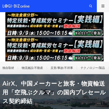
独自取材
物流施設/不動産
災害/事故/不祥事
テクノロジー/製品
AirX、中国メーカーと旅客・物資輸送
用「空飛ぶクルマ」の国内プレセール
ス契約締結