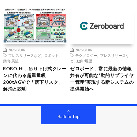
2026.08.06
2026.08.06
プレスリリースなど
,
ロボット
,
テクノロジー
,
プレスリリースな
動向/展望
ど
,
動向/展望
ROBO-HI、吊り下げ式クレー
ゼロボード、常に最新の情報
ンに代わる超重量級
共有が可能な“動的サプライヤ
200tAGVで「落下リスク」
ー管理”実現する新システムの
解消と説明
提供開始へ
Back to Top