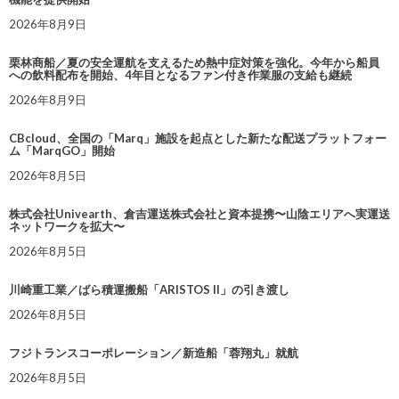
2026年8月9日
栗林商船／夏の安全運航を支えるため熱中症対策を強化。今年から船員
への飲料配布を開始、4年目となるファン付き作業服の支給も継続
2026年8月9日
CBcloud、全国の「Marq」施設を起点とした新たな配送プラットフォー
ム「MarqGO」開始
2026年8月5日
株式会社Univearth、倉吉運送株式会社と資本提携〜山陰エリアへ実運送
ネットワークを拡大〜
2026年8月5日
川崎重工業／ばら積運搬船「ARISTOS II」の引き渡し
2026年8月5日
フジトランスコーポレーション／新造船「蓉翔丸」就航
2026年8月5日