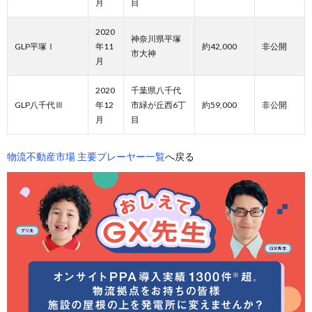
月
目
2020
神奈川県平塚
GLP平塚Ⅰ
年11
約42,000
非公開
市大神
月
2020
千葉県八千代
GLP八千代Ⅲ
年12
市緑が丘西6丁
約59,000
非公開
月
目
物流不動産市場 主要プレーヤー一覧
へ戻る