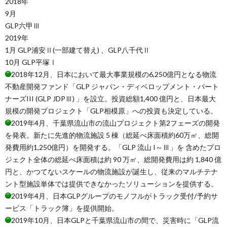
2018年
9月
GLP六甲Ⅲ
2019年
1月 GLP浦安Ⅱ(一部建て替え) 、GLP八千代Ⅱ
10月 GLP平塚Ⅰ
2018年12月、日本において最大事業規模の6,250億円となる物流
不動産開発ファンド「GLP ジャパン・ディベロップメント・パート
ナーズIII (GLP JDPⅢ) 」を設立。投資総額1,400 億円と、日本最大
規模の開発プロジェクト「GLP相模原」への投資も決定している。
2019年4月、千葉県流山市の流山プロジェクト第2フェーズの開発
を発表。新たに先進的物流施設 5 棟（総延べ床面積約60万㎡、総開
発費用約1,250億円）を開発する。「GLP 流山 I～Ⅲ」を 含めたプロ
ジェクト全体の総延べ床面積は約 90 万㎡、総開発費用は約 1,840 億
円と、かつてないスケールの物流施設が誕生し、従来のマルチテナ
ント型施設単体では提供できなかったソリューションを提供する。
2019年4月、日本GLPグループのモノフルがトラック受付/予約サ
ービス「トラック簿」を提供開始。
2019年10月、日本GLPと千葉県流山市の間で、災害時に「GLP流