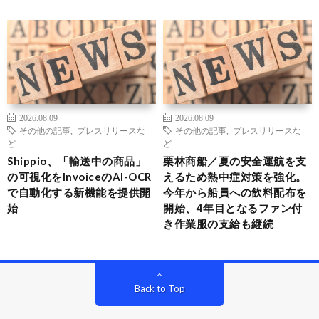
2026.08.09
2026.08.09
その他の記事
,
プレスリリースな
その他の記事
,
プレスリリースな
ど
ど
Shippio、「輸送中の商品」
栗林商船／夏の安全運航を支
の可視化をInvoiceのAI-OCR
えるため熱中症対策を強化。
で自動化する新機能を提供開
今年から船員への飲料配布を
始
開始、4年目となるファン付
き作業服の支給も継続
Back to Top