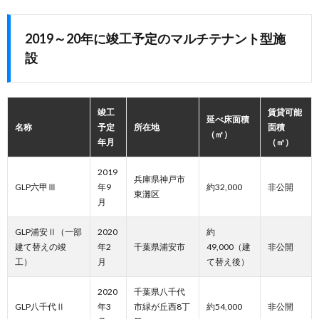
2019～20年に竣工予定のマルチテナント型施
設
竣工
賃貸可能
延べ床面積
名称
予定
所在地
面積
（㎡）
年月
（㎡）
2019
兵庫県神戸市
GLP六甲Ⅲ
年9
約32,000
非公開
東灘区
月
GLP浦安Ⅱ（一部
2020
約
建て替えの竣
年2
千葉県浦安市
49,000（建
非公開
工）
月
て替え後）
2020
千葉県八千代
GLP八千代Ⅱ
年3
市緑が丘西8丁
約54,000
非公開