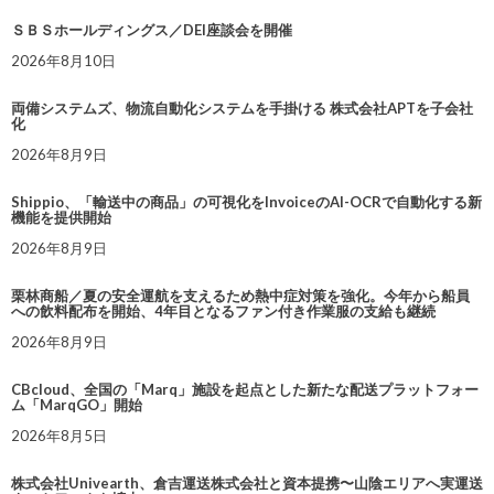
ＳＢＳホールディングス／DEI座談会を開催
2026年8月10日
両備システムズ、物流自動化システムを手掛ける 株式会社APTを子会社
化
2026年8月9日
Shippio、「輸送中の商品」の可視化をInvoiceのAI-OCRで自動化する新
機能を提供開始
2026年8月9日
栗林商船／夏の安全運航を支えるため熱中症対策を強化。今年から船員
への飲料配布を開始、4年目となるファン付き作業服の支給も継続
2026年8月9日
CBcloud、全国の「Marq」施設を起点とした新たな配送プラットフォー
ム「MarqGO」開始
2026年8月5日
株式会社Univearth、倉吉運送株式会社と資本提携〜山陰エリアへ実運送