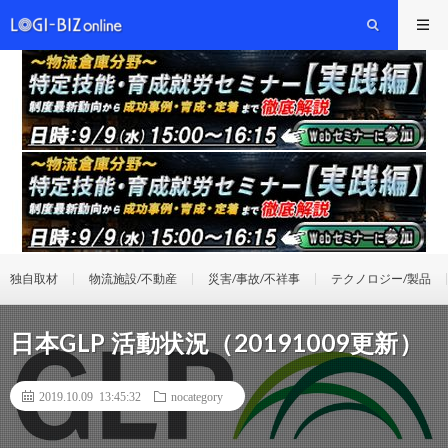
独自取材
物流施設/不動産
災害/事故/不祥事
テクノロジー/製品
日本GLP 活動状況（20191009更新）
2019.10.09 13:45:32
nocategory