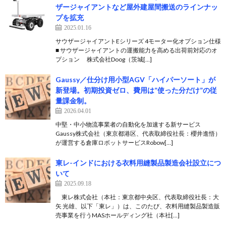
ザージャイアントなど屋外建屋間搬送のラインナッ
プを拡充
2025.01.16
サウザージャイアントEシリーズ 4モーター化オプション仕様
■ サウザージャイアントの運搬能力を高める出荷前対応のオ
プション 株式会社Doog（茨城[…]
Gaussy／仕分け用小型AGV「ハイパーソート」が
新登場。初期投資ゼロ、費用は”使った分だけ”の従
量課金制。
2026.04.01
中堅・中小物流事業者の自動化を加速する新サービス
Gaussy株式会社（東京都港区、代表取締役社長：櫻井進悟）
が運営する倉庫ロボットサービスRobow[…]
東レ-インドにおける衣料用縫製品製造会社設立につ
いて
2025.09.18
東レ株式会社（本社：東京都中央区、代表取締役社長：大
矢 光雄、以下「東レ」）は、このたび、衣料用縫製品製造販
売事業を行うMASホールディング社（本社[…]