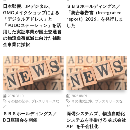
日本郵便、JPデジタル、
ＳＢＳホールディングス／
GMOメイクショップによる
「統合報告書（Integrated
「デジタルアドレス」と
report）2026」を発行しま
「PUDOステーション」を活
した
用した実証事業が国土交通省
の物流負荷低減に向けた補助
金事業に採択
2026.08.10
2026.08.09
その他の記事
,
プレスリリースな
その他の記事
,
プレスリリースな
ど
ど
ＳＢＳホールディングス／
両備システムズ、物流自動化
DEI座談会を開催
システムを手掛ける 株式会社
APTを子会社化