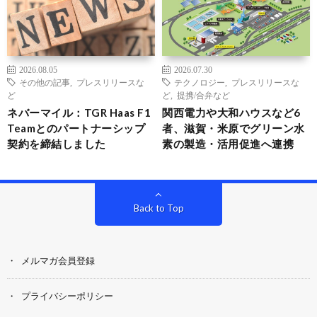
2026.08.05
2026.07.30
その他の記事
,
プレスリリースな
テクノロジー
,
プレスリリースな
ど
ど
,
提携/合弁など
ネバーマイル：TGR Haas F1
関西電力や大和ハウスなど6
Teamとのパートナーシップ
者、滋賀・米原でグリーン水
契約を締結しました
素の製造・活用促進へ連携
Back to Top
メルマガ会員登録
プライバシーポリシー