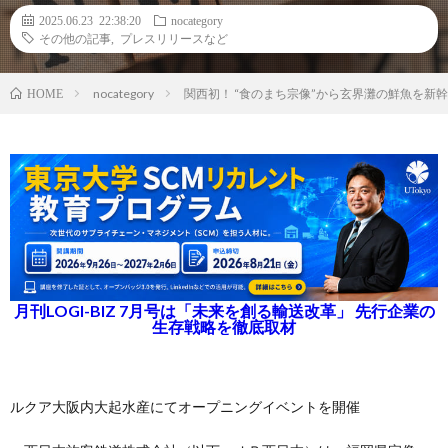
2025.06.23 22:38:20
nocategory
その他の記事
,
プレスリリースなど
nocategory
関西初！ “食のまち宗像”から玄界灘の鮮魚を新
HOME
月刊LOGI-BIZ 7月号は「未来を創る輸送改革」 先行企業の
生存戦略を徹底取材
ルクア大阪内大起水産にてオープニングイベントを開催