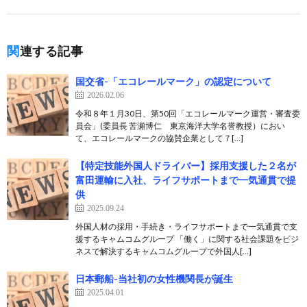
関連する記事
国交省-「エコレールマーク」の認定について
2026.02.06
令和８年１月30日、第50回「エコレールマーク運営・審査委
員会」(委員長 苦瀬博仁 東京海洋大学名誉教授）におい
て、エコレールマークの協賛企業として７[…]
【特定技能外国人ドライバー】採用支援した２名が
富田運輸に入社、ライフサポートまで一気通貫で提
供
2025.09.24
外国人材の採用・手続き・ライフサポートまで一気通貫で支
援するキャムコムグループ 「働く」に関する社会課題をビジ
ネスで解決するキャムコムグループで外国人[…]
日本郵船-当社初の女性機関長が誕生
2025.04.01