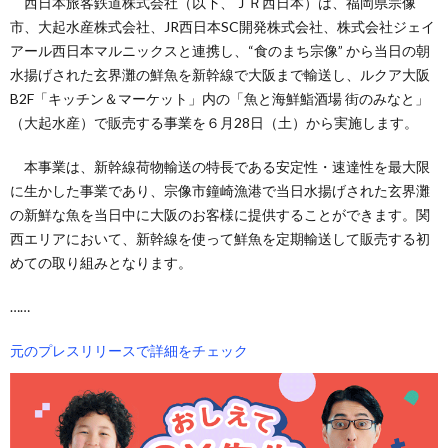
西日本旅客鉄道株式会社（以下、ＪＲ西日本）は、福岡県宗像
市、大起水産株式会社、JR西日本SC開発株式会社、株式会社ジェイ
アール西日本マルニックスと連携し、“食のまち宗像” から当日の朝
水揚げされた玄界灘の鮮魚を新幹線で大阪まで輸送し、ルクア大阪
B2F「キッチン＆マーケット」内の「魚と海鮮鮨酒場 街のみなと」
（大起水産）で販売する事業を６月28日（土）から実施します。
本事業は、新幹線荷物輸送の特長である安定性・速達性を最大限
に生かした事業であり、宗像市鐘崎漁港で当日水揚げされた玄界灘
の新鮮な魚を当日中に大阪のお客様に提供することができます。関
西エリアにおいて、新幹線を使って鮮魚を定期輸送して販売する初
めての取り組みとなります。
……
元のプレスリリースで詳細をチェック