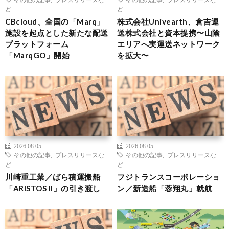
ど
ど
CBcloud、全国の「Marq」
株式会社Univearth、倉吉運
施設を起点とした新たな配送
送株式会社と資本提携〜山陰
プラットフォーム
エリアへ実運送ネットワーク
「MarqGO」開始
を拡大〜
2026.08.05
2026.08.05
その他の記事
,
プレスリリースな
その他の記事
,
プレスリリースな
ど
ど
川崎重工業／ばら積運搬船
フジトランスコーポレーショ
「ARISTOS II」の引き渡し
ン／新造船「蓉翔丸」就航