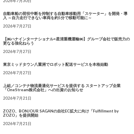
2026年7月30日
自動車船の荷役中断を抑制する自動車移動用「スケーター」を開発・導
入 ～自力走行できない車両を約5分で移動可能に～
2026年7月27日
【㈱ハナインターナショナル×星清重機運輸㈱】グループ会社で販売力の
更なる強化ねらう
2026年7月27日
東京ミッドタウン八重洲でロボット配送サービスを本格始動
2026年7月27日
上組／コンテナ物流最適化サービスを提供する スタートアップ企業
「OneStream株式会社」への出資のお知らせ
2026年7月21日
ZOZO、BONJOUR SAGANの自社EC拡大に向け「Fulfillment by
ZOZO」を提供開始
2026年7月21日