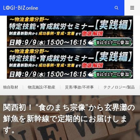
独自取材
物流施設/不動産
災害/事故/不祥事
テクノロジー/製品
関西初！ “食のまち宗像”から玄界灘の
鮮魚を新幹線で定期的にお届けしま
す。