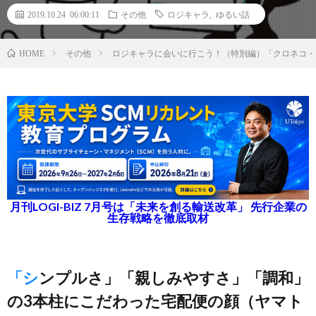
2019.10.24 06:00:11
その他
ロジキャラ
,
ゆるい話
その他
ロジキャラに会いに行こう！（特別編）「クロネコ・
HOME
月刊LOGI-BIZ 7月号は「未来を創る輸送改革」 先行企業の
生存戦略を徹底取材
「シンプルさ」「親しみやすさ」「調和」
の3本柱にこだわった宅配便の顔（ヤマト