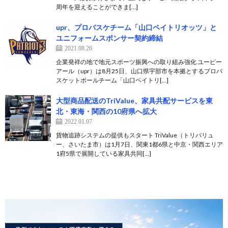
周年を迎えることができま[…]
upr、プロバスケチーム「山口ペイトリオッツ」と
ユニフォームスポンサー契約締結
2021.08.26
企業発祥の地で地元スポーツ振興への取り組み強化 ユーピー
アール（upr）は8月25日、山口県宇部市を本拠とするプロバ
スケットボールチーム「山口ペイトリ[…]
大型商品配送のTriValue、家具共配サービスを東
北・東海・関西の10府県へ拡大
2022.01.07
貨物追跡システムの提供もスタート TriValue（トリバリュ
ー、さいたま市）は1月7日、関東1都6県と中京・関西エリア
1府5県で展開している家具共同[…]