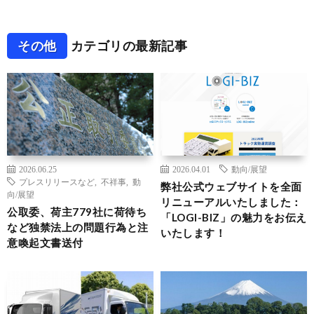
その他
カテゴリの最新記事
2026.06.25
2026.04.01
動向/展望
プレスリリースなど
,
不祥事
,
動
弊社公式ウェブサイトを全面
向/展望
リニューアルいたしました：
公取委、荷主779社に荷待ち
「LOGI-BIZ」の魅力をお伝え
など独禁法上の問題行為と注
いたします！
意喚起文書送付