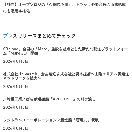
【独自】オープンロジの「AI梱包予測」、トラック必要台数の迅速把握
にも活用本格化
プレスリリースまとめてチェック
CBcloud、全国の「Marq」施設を起点とした新たな配送プラットフォー
ム「MarqGO」開始
2026年8月5日
株式会社Univearth、倉吉運送株式会社と資本提携〜山陰エリアへ実運送
ネットワークを拡大〜
2026年8月5日
川崎重工業／ばら積運搬船「ARISTOS II」の引き渡し
2026年8月5日
フジトランスコーポレーション／新造船「蓉翔丸」就航
2026年8月5日