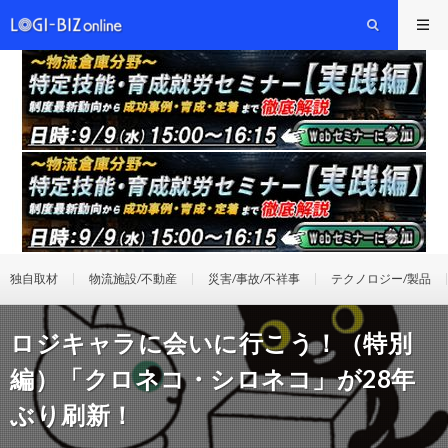
独自取材
物流施設/不動産
災害/事故/不祥事
テクノロジー/製品
ロジキャラに会いに行こう！（特別
編）「クロネコ・シロネコ」が28年
ぶり刷新！