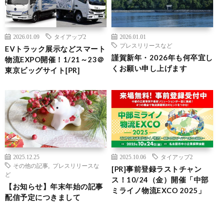
2026.01.09
タイアップ2
2026.01.01
プレスリリースなど
EVトラック展示などスマート
謹賀新年・2026年も何卒宜し
物流EXPO開催！1/21～23＠
くお願い申し上げます
東京ビッグサイト[PR]
2025.12.25
2025.10.06
タイアップ2
その他の記事
,
プレスリリースな
[PR]事前登録ラストチャン
ど
ス！10/24（金）開催「中部
【お知らせ】年末年始の記事
ミライノ物流EXCO 2025」
配信予定につきまして