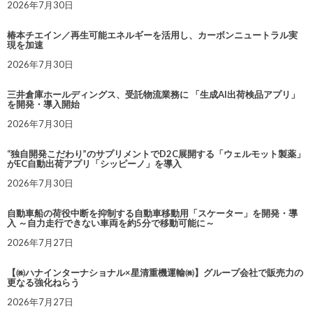
2026年7月30日
椿本チエイン／再生可能エネルギーを活用し、カーボンニュートラル実
現を加速
2026年7月30日
三井倉庫ホールディングス、受託物流業務に 「生成AI出荷検品アプリ」
を開発・導入開始
2026年7月30日
“独自開発こだわり”のサプリメントでD2C展開する「ウェルモット製薬」
がEC自動出荷アプリ「シッピーノ」を導入
2026年7月30日
自動車船の荷役中断を抑制する自動車移動用「スケーター」を開発・導
入 ～自力走行できない車両を約5分で移動可能に～
2026年7月27日
【㈱ハナインターナショナル×星清重機運輸㈱】グループ会社で販売力の
更なる強化ねらう
2026年7月27日