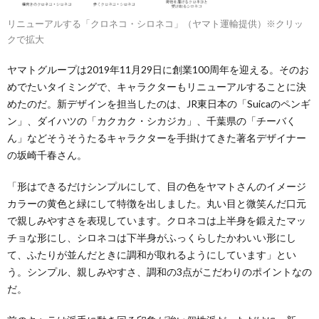
リニューアルする「クロネコ・シロネコ」（ヤマト運輸提供）※クリッ
クで拡大
ヤマトグループは2019年11月29日に創業100周年を迎える。そのお
めでたいタイミングで、キャラクターもリニューアルすることに決
めたのだ。新デザインを担当したのは、JR東日本の「Suicaのペンギ
ン」、ダイハツの「カクカク・シカジカ」、千葉県の「チーバく
ん」などそうそうたるキャラクターを手掛けてきた著名デザイナー
の坂崎千春さん。
「形はできるだけシンプルにして、目の色をヤマトさんのイメージ
カラーの黄色と緑にして特徴を出しました。丸い目と微笑んだ口元
で親しみやすさを表現しています。クロネコは上半身を鍛えたマッ
チョな形にし、シロネコは下半身がふっくらしたかわいい形にし
て、ふたりが並んだときに調和が取れるようにしています」とい
う。シンプル、親しみやすさ、調和の3点がこだわりのポイントなの
だ。