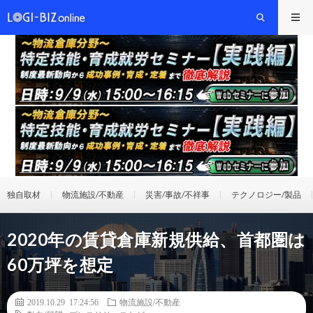
独自取材
物流施設/不動産
災害/事故/不祥事
テクノロジー/製品
2020年の賃貸倉庫新規供給、首都圏は
60万坪を想定
2019.10.29 17:24:56
物流施設/不動産