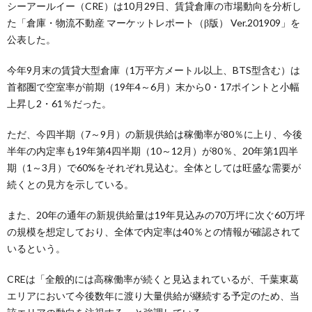
シーアールイー（CRE）は10月29日、賃貸倉庫の市場動向を分析し
た「倉庫・物流不動産 マーケットレポート（β版） Ver.201909」を
公表した。
今年9月末の賃貸大型倉庫（1万平方メートル以上、BTS型含む）は
首都圏で空室率が前期（19年4～6月）末から0・17ポイントと小幅
上昇し2・61％だった。
ただ、今四半期（7～9月）の新規供給は稼働率が80％に上り、今後
半年の内定率も19年第4四半期（10～12月）が80％、20年第1四半
期（1～3月）で60%をそれぞれ見込む。全体としては旺盛な需要が
続くとの見方を示している。
また、20年の通年の新規供給量は19年見込みの70万坪に次ぐ60万坪
の規模を想定しており、全体で内定率は40％との情報が確認されて
いるという。
CREは「全般的には高稼働率が続くと見込まれているが、千葉東葛
エリアにおいて今後数年に渡り大量供給が継続する予定のため、当