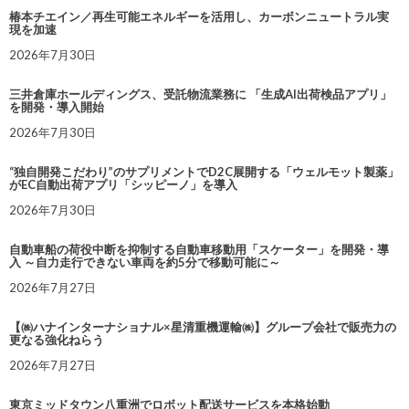
椿本チエイン／再生可能エネルギーを活用し、カーボンニュートラル実
現を加速
2026年7月30日
三井倉庫ホールディングス、受託物流業務に 「生成AI出荷検品アプリ」
を開発・導入開始
2026年7月30日
“独自開発こだわり”のサプリメントでD2C展開する「ウェルモット製薬」
がEC自動出荷アプリ「シッピーノ」を導入
2026年7月30日
自動車船の荷役中断を抑制する自動車移動用「スケーター」を開発・導
入 ～自力走行できない車両を約5分で移動可能に～
2026年7月27日
【㈱ハナインターナショナル×星清重機運輸㈱】グループ会社で販売力の
更なる強化ねらう
2026年7月27日
東京ミッドタウン八重洲でロボット配送サービスを本格始動