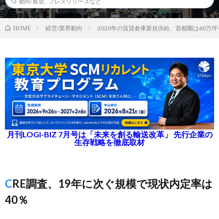
動向/展望
,
プレスリリースなど
経営/業界動向
2020年の賃貸倉庫新規供給、首都圏は60万
HOME
月刊LOGI-BIZ 7月号は「未来を創る輸送改革」 先行企業の
生存戦略を徹底取材
CRE調査、19年に次ぐ規模で現状内定率は
40％