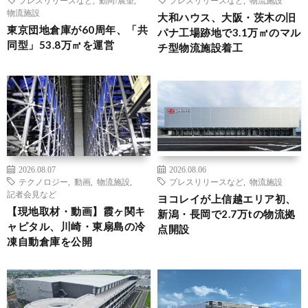
物流施設
大和ハウス、大阪・茨木の旧
東京団地倉庫が60周年、「共
パナ工場跡地で3.1万㎡のマル
同型」53.8万㎡を運営
チ型物流施設着工
2026.08.07
2026.08.06
テクノロジー
,
動画
,
物流施設
,
プレスリリースなど
,
物流施設
記者会見など
ヨコレイが上信越エリア初、
【現地取材・動画】霞ヶ関キ
新潟・長岡で2.7万tの物流拠
ャピタル、川崎・東扇島の冷
点開設
凍自動倉庫を公開