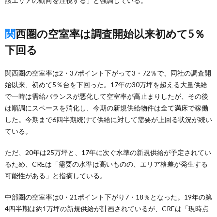
該エリアの動向を注視する」と強調している。
関西圏の空室率は調査開始以来初めて5％
下回る
関西圏の空室率は2・37ポイント下がって3・72％で、同社の調査開
始以来、初めて5％台を下回った。17年の30万坪を超える大量供給
で一時は需給バランスが悪化して空室率が高止まりしたが、その後
は順調にスペースを消化し、今期の新規供給物件は全て満床で稼働
した。今期まで6四半期続けて供給に対して需要が上回る状況が続い
ている。
ただ、20年は25万坪と、17年に次ぐ水準の新規供給が予定されてい
るため、CREは「需要の水準は高いものの、エリア格差が発生する
可能性がある」と指摘している。
中部圏の空室率は0・21ポイント下がり7・18％となった。19年の第
4四半期は約1万坪の新規供給が計画されているが、CREは「現時点