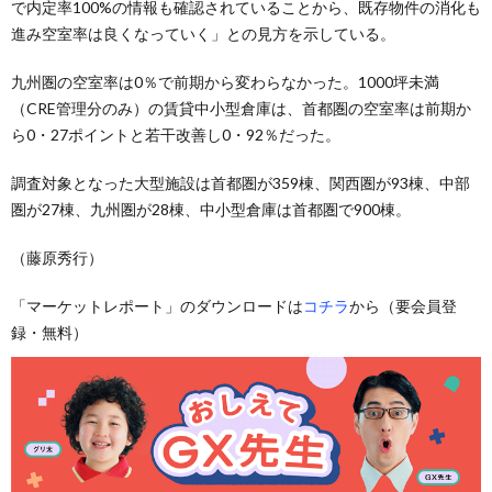
で内定率100%の情報も確認されていることから、既存物件の消化も
進み空室率は良くなっていく」との見方を示している。
九州圏の空室率は0％で前期から変わらなかった。1000坪未満
（CRE管理分のみ）の賃貸中小型倉庫は、首都圏の空室率は前期か
ら0・27ポイントと若干改善し0・92％だった。
調査対象となった大型施設は首都圏が359棟、関西圏が93棟、中部
圏が27棟、九州圏が28棟、中小型倉庫は首都圏で900棟。
（藤原秀行）
「マーケットレポート」のダウンロードは
コチラ
から（要会員登
録・無料）