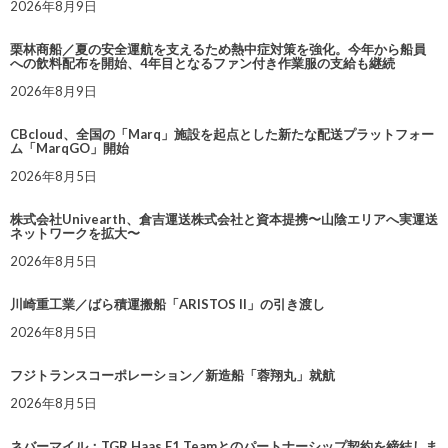
2026年8月9日
栗林商船／夏の安全運航を支えるため熱中症対策を強化。今年から船員
への飲料配布を開始、4年目となるファン付き作業服の支給も継続
2026年8月9日
CBcloud、全国の「Marq」施設を起点とした新たな配送プラットフォー
ム「MarqGO」開始
2026年8月5日
株式会社Univearth、倉吉運送株式会社と資本提携〜山陰エリアへ実運送
ネットワークを拡大〜
2026年8月5日
川崎重工業／ばら積運搬船「ARISTOS II」の引き渡し
2026年8月5日
フジトランスコーポレーション／新造船「蓉翔丸」就航
2026年8月5日
ネバーマイル：TGR Haas F1 Teamとのパートナーシップ契約を締結しま