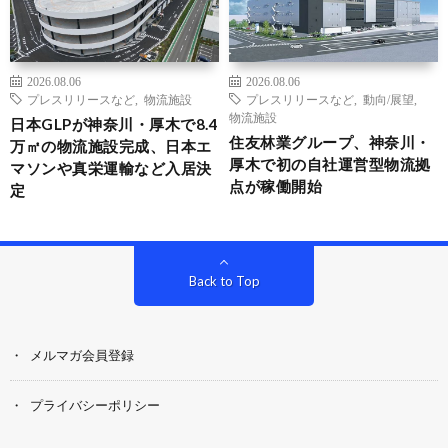
2026.08.06
2026.08.06
プレスリリースなど
,
物流施設
プレスリリースなど
,
動向/展望
,
物流施設
日本GLPが神奈川・厚木で8.4
住友林業グループ、神奈川・
万㎡の物流施設完成、日本エ
厚木で初の自社運営型物流拠
マソンや真栄運輸など入居決
点が稼働開始
定
Back to Top
メルマガ会員登録
プライバシーポリシー