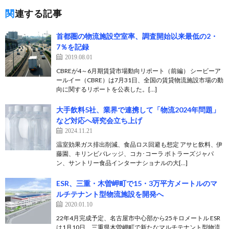
関連する記事
首都圏の物流施設空室率、調査開始以来最低の2・
7％を記録
2019.08.01
CBREが4～6月期賃貸市場動向リポート（前編） シービーア
ールイー（CBRE）は7月31日、全国の賃貸物流施設市場の動
向に関するリポートを公表した。[…]
大手飲料5社、業界で連携して「物流2024年問題」
など対応へ研究会立ち上げ
2024.11.21
温室効果ガス排出削減、食品ロス回避も想定 アサヒ飲料、伊
藤園、キリンビバレッジ、コカ･コーラ ボトラーズジャパ
ン、サントリー食品インターナショナルの大[…]
ESR、三重・木曽岬町で15・3万平方メートルのマ
ルチテナント型物流施設を開発へ
2020.01.10
22年4月完成予定、名古屋市中心部から25キロメートル ESR
は1月10日、三重県木曽岬町で新たなマルチテナント型物流