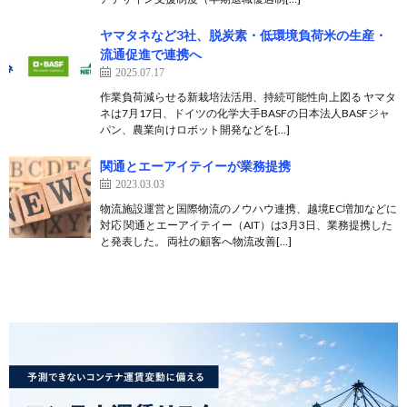
ヤマタネなど3社、脱炭素・低環境負荷米の生産・
流通促進で連携へ
2025.07.17
作業負荷減らせる新栽培法活用、持続可能性向上図る ヤマタ
ネは7月17日、ドイツの化学大手BASFの日本法人BASFジャ
パン、農業向けロボット開発などを[…]
関通とエーアイテイーが業務提携
2023.03.03
物流施設運営と国際物流のノウハウ連携、越境EC増加などに
対応 関通とエーアイテイー（AIT）は3月3日、業務提携した
と発表した。 両社の顧客へ物流改善[…]