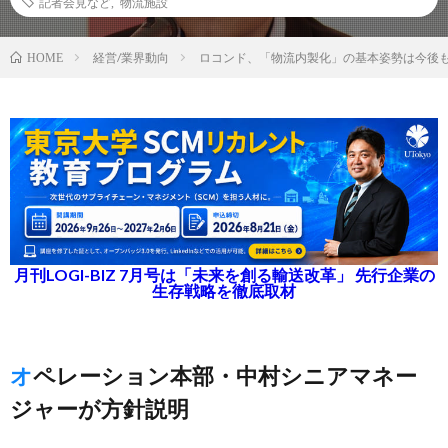
記者会見など
,
物流施設
経営/業界動向
ロコンド、「物流内製化」の基本姿勢は今後
HOME
月刊LOGI-BIZ 7月号は「未来を創る輸送改革」 先行企業の
生存戦略を徹底取材
オペレーション本部・中村シニアマネー
ジャーが方針説明