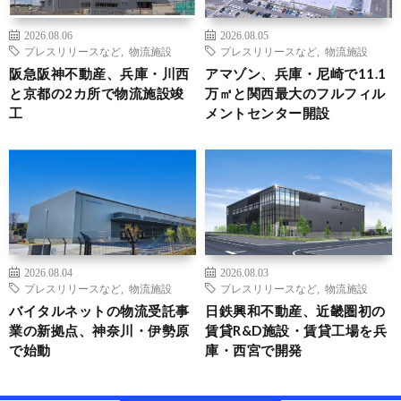
2026.08.06
2026.08.05
プレスリリースなど
,
物流施設
プレスリリースなど
,
物流施設
阪急阪神不動産、兵庫・川西
アマゾン、兵庫・尼崎で11.1
と京都の2カ所で物流施設竣
万㎡と関西最大のフルフィル
工
メントセンター開設
2026.08.04
2026.08.03
プレスリリースなど
,
物流施設
プレスリリースなど
,
物流施設
バイタルネットの物流受託事
日鉄興和不動産、近畿圏初の
業の新拠点、神奈川・伊勢原
賃貸R&D施設・賃貸工場を兵
で始動
庫・西宮で開発