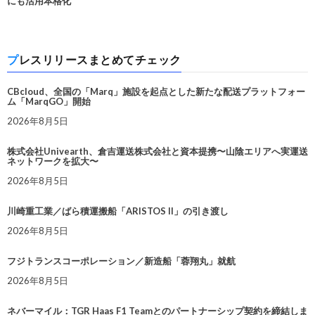
にも活用本格化
プレスリリースまとめてチェック
CBcloud、全国の「Marq」施設を起点とした新たな配送プラットフォー
ム「MarqGO」開始
2026年8月5日
株式会社Univearth、倉吉運送株式会社と資本提携〜山陰エリアへ実運送
ネットワークを拡大〜
2026年8月5日
川崎重工業／ばら積運搬船「ARISTOS II」の引き渡し
2026年8月5日
フジトランスコーポレーション／新造船「蓉翔丸」就航
2026年8月5日
ネバーマイル：TGR Haas F1 Teamとのパートナーシップ契約を締結しま