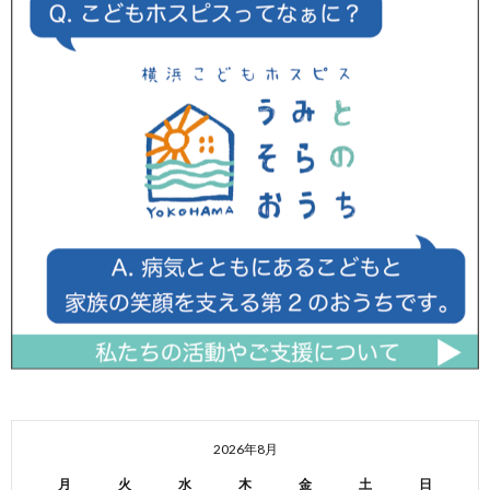
2026年8月
月
火
水
木
金
土
日