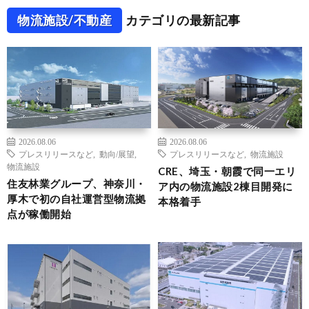
物流施設/不動産
カテゴリの最新記事
2026.08.06
2026.08.06
プレスリリースなど
,
動向/展望
,
プレスリリースなど
,
物流施設
物流施設
CRE、埼玉・朝霞で同一エリ
住友林業グループ、神奈川・
ア内の物流施設2棟目開発に
厚木で初の自社運営型物流拠
本格着手
点が稼働開始