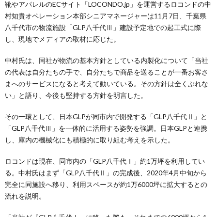
靴やアパレルのECサイト「LOCONDO.jp」を運営するロコンドの中
村知貴オペレーション本部シニアマネージャーは11月7日、千葉県
八千代市の物流施設「GLP八千代Ⅲ」建設予定地での起工式に際
し、現地でメディアの取材に応じた。
中村氏は、同社が物流の基本方針としている内製化について「当社
の代表は自分たちの手で、自分たちで商品を送ることが一番お客さ
まへのサービスになると考えて動いている。その方針は全くぶれな
い」と語り、今後も堅持する方針を明言した。
その一環として、日本GLPが同市内で開発する「GLP八千代Ⅱ」と
「GLP八千代Ⅲ」を一体的に活用する姿勢を強調。日本GLPと連携
し、庫内の機械化にも積極的に取り組む考えを示した。
ロコンドは現在、同市内の「GLP八千代Ⅰ」約1万坪を利用してい
る。中村氏はまず「GLP八千代Ⅱ」の完成後、2020年4月中旬から
完全に同施設へ移り、利用スペースが約1万6000坪に拡大するとの
流れを説明。