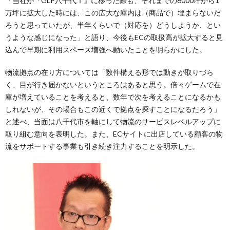
「当社が『GLP八千代Ⅰ』に移った際も、それまでの6000坪から1
万坪に拡大した時には、この広大な庫内は（商品で）埋まらないだ
ろうと思っていたが、半年くらいで（対応を）どうしようか、とい
うような感じになった」と語り、今後もECの取扱高が拡大すると見
込んで早期に利用スペース増強へ動いたことを明らかにした。
物流拠点の在り方については「数件構える形では動きが取りづら
く、目が行き届かないというところはあると思う。倍々ゲームで在
庫が増えていることを考えると、数年で次を考えることになるかも
しれないが、その場合もこの近くで拠点を探すことになるだろう」
と述べ、当面は八千代市を軸にして物流のサービスレベルアップに
取り組む意向を表明した。また、ECサイトに出店している顧客の物
流をサポートする事業も引き続き注力することを明示した。