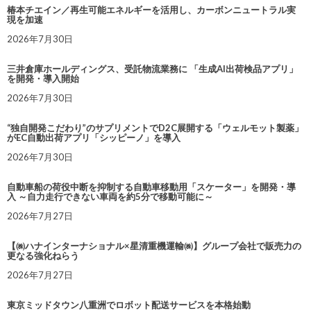
椿本チエイン／再生可能エネルギーを活用し、カーボンニュートラル実
現を加速
2026年7月30日
三井倉庫ホールディングス、受託物流業務に 「生成AI出荷検品アプリ」
を開発・導入開始
2026年7月30日
“独自開発こだわり”のサプリメントでD2C展開する「ウェルモット製薬」
がEC自動出荷アプリ「シッピーノ」を導入
2026年7月30日
自動車船の荷役中断を抑制する自動車移動用「スケーター」を開発・導
入 ～自力走行できない車両を約5分で移動可能に～
2026年7月27日
【㈱ハナインターナショナル×星清重機運輸㈱】グループ会社で販売力の
更なる強化ねらう
2026年7月27日
東京ミッドタウン八重洲でロボット配送サービスを本格始動