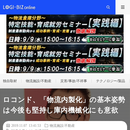
独自取材
物流施設/不動産
災害/事故/不祥事
テクノロジー/製品
ロコンド、「物流内製化」の基本姿勢
は今後も堅持し庫内機械化にも意欲
2019.11.07 13:41:53
物流施設/不動産