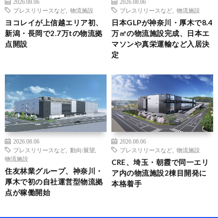
2026.08.06
2026.08.06
プレスリリースなど
,
物流施設
プレスリリースなど
,
物流施設
ヨコレイが上信越エリア初、
日本GLPが神奈川・厚木で8.4
新潟・長岡で2.7万tの物流拠
万㎡の物流施設完成、日本エ
点開設
マソンや真栄運輸など入居決
定
2026.08.06
2026.08.06
プレスリリースなど
,
動向/展望
,
プレスリリースなど
,
物流施設
物流施設
CRE、埼玉・朝霞で同一エリ
住友林業グループ、神奈川・
ア内の物流施設2棟目開発に
厚木で初の自社運営型物流拠
本格着手
点が稼働開始