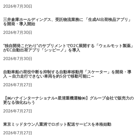
2026年7月30日
三井倉庫ホールディングス、受託物流業務に 「生成AI出荷検品アプリ」
を開発・導入開始
2026年7月30日
“独自開発こだわり”のサプリメントでD2C展開する「ウェルモット製薬」
がEC自動出荷アプリ「シッピーノ」を導入
2026年7月30日
自動車船の荷役中断を抑制する自動車移動用「スケーター」を開発・導
入 ～自力走行できない車両を約5分で移動可能に～
2026年7月27日
【㈱ハナインターナショナル×星清重機運輸㈱】グループ会社で販売力の
更なる強化ねらう
2026年7月27日
東京ミッドタウン八重洲でロボット配送サービスを本格始動
2026年7月27日