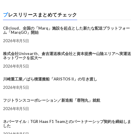
プレスリリースまとめてチェック
CBcloud、全国の「Marq」施設を起点とした新たな配送プラットフォー
ム「MarqGO」開始
2026年8月5日
株式会社Univearth、倉吉運送株式会社と資本提携〜山陰エリアへ実運送
ネットワークを拡大〜
2026年8月5日
川崎重工業／ばら積運搬船「ARISTOS II」の引き渡し
2026年8月5日
フジトランスコーポレーション／新造船「蓉翔丸」就航
2026年8月5日
ネバーマイル：TGR Haas F1 Teamとのパートナーシップ契約を締結しま
した