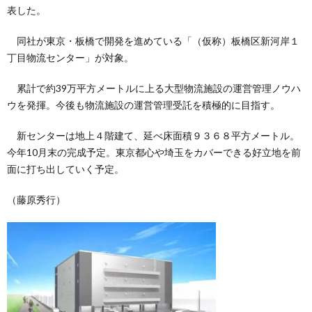
表した。
同社が東京・板橋で開発を進めている「（仮称）板橋区新河岸１
丁目物流センター」が対象。
累計で約39万平方メートルに上る大型物流施設の運営管理ノウハ
ウを発揮。今後も物流施設の運営管理受託を積極的に目指す。
新センターは地上４階建て、延べ床面積９３６８平方メートル。
今年10月末の完成予定。東京都心や埼玉をカバーできる好立地を前
面に打ち出していく予定。
（藤原秀行）