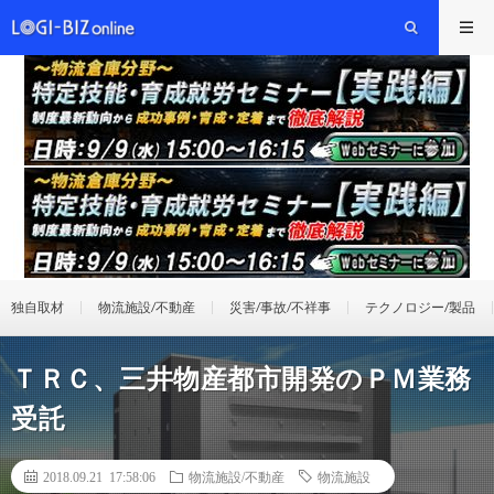
独自取材
物流施設/不動産
災害/事故/不祥事
テクノロジー/製品
ＴＲＣ、三井物産都市開発のＰＭ業務
受託
2018.09.21 17:58:06
物流施設/不動産
物流施設