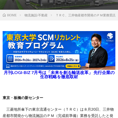
物流施設/不動産
ＴＲＣ、三井物産都市開発のＰＭ業務受託
HOME
月刊LOGI-BIZ 7月号は「未来を創る輸送改革」 先行企業の
生存戦略を徹底取材
東京・板橋の新センター
三菱地所傘下の東京流通センター（ＴＲＣ）は８月20日、三井物
産都市開発から物流施設のＰＭ（完成前準備）業務を受託したと発