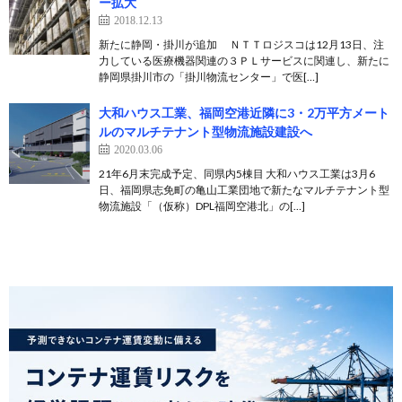
ー拡大
2018.12.13
新たに静岡・掛川が追加 ＮＴＴロジスコは12月13日、注
力している医療機器関連の３ＰＬサービスに関連し、新たに
静岡県掛川市の「掛川物流センター」で医[…]
大和ハウス工業、福岡空港近隣に3・2万平方メート
ルのマルチテナント型物流施設建設へ
2020.03.06
21年6月末完成予定、同県内5棟目 大和ハウス工業は3月6
日、福岡県志免町の亀山工業団地で新たなマルチテナント型
物流施設「（仮称）DPL福岡空港北」の[…]