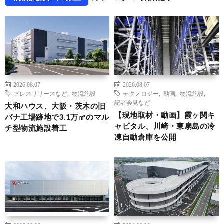
2026.08.07
2026.08.07
プレスリリースなど
,
物流施設
テクノロジー
,
動画
,
物流施設
,
記者会見など
大和ハウス、大阪・茨木の旧
【現地取材・動画】霞ヶ関キ
パナ工場跡地で3.1万㎡のマル
ャピタル、川崎・東扇島の冷
チ型物流施設着工
凍自動倉庫を公開