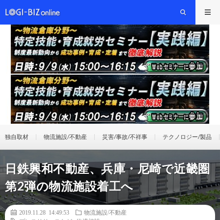
独自取材
物流施設/不動産
災害/事故/不祥事
テクノロジー/製品
日鉄興和不動産、兵庫・尼崎で近畿圏
第2弾の物流施設着工へ
2019.11.28 14:49:53
物流施設/不動産