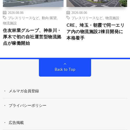
2026.08.06
2026.08.06
プレスリリースなど
,
動向/展望
,
プレスリリースなど
,
物流施設
物流施設
CRE、埼玉・朝霞で同一エリ
住友林業グループ、神奈川・
ア内の物流施設2棟目開発に
厚木で初の自社運営型物流拠
本格着手
点が稼働開始
Back to Top
メルマガ会員登録
プライバシーポリシー
広告掲載