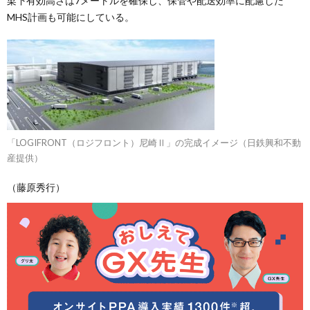
梁下有効高さは7メートルを確保し、保管や配送効率に配慮した
MHS計画も可能にしている。
「LOGIFRONT（ロジフロント）尼崎Ⅱ」の完成イメージ（日鉄興和不動
産提供）
（藤原秀行）