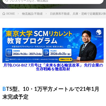
プレスリリースなど
,
物流施設
物流施設/不動産
日鉄興和不動産、兵庫・尼崎で近畿圏第2弾
HOME
月刊LOGI-BIZ 7月号は「未来を創る輸送改革」 先行企業の
生存戦略を徹底取材
BTS型、10・1万平方メートルで21年1月
末完成予定