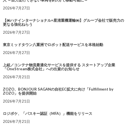
入 ～自力走行できない車両を約5分で移動可能に～
2026年7月27日
【㈱ハナインターナショナル×星清重機運輸㈱】グループ会社で販売力の
更なる強化ねらう
2026年7月27日
東京ミッドタウン八重洲でロボット配送サービスを本格始動
2026年7月27日
上組／コンテナ物流最適化サービスを提供する スタートアップ企業
「OneStream株式会社」への出資のお知らせ
2026年7月21日
ZOZO、BONJOUR SAGANの自社EC拡大に向け「Fulfillment by
ZOZO」を提供開始
2026年7月21日
ロジポケ、「パスキー認証（MFA）」機能をリリース
2026年7月21日