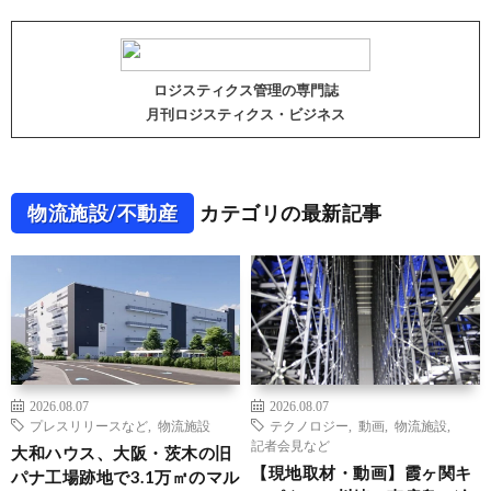
ロジスティクス管理の専門誌
月刊ロジスティクス・ビジネス
物流施設/不動産
カテゴリの最新記事
2026.08.07
2026.08.07
プレスリリースなど
,
物流施設
テクノロジー
,
動画
,
物流施設
,
記者会見など
大和ハウス、大阪・茨木の旧
【現地取材・動画】霞ヶ関キ
パナ工場跡地で3.1万㎡のマル