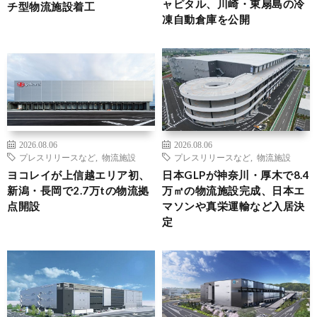
ャピタル、川崎・東扇島の冷
チ型物流施設着工
凍自動倉庫を公開
2026.08.06
2026.08.06
プレスリリースなど
,
物流施設
プレスリリースなど
,
物流施設
ヨコレイが上信越エリア初、
日本GLPが神奈川・厚木で8.4
新潟・長岡で2.7万tの物流拠
万㎡の物流施設完成、日本エ
点開設
マソンや真栄運輸など入居決
定