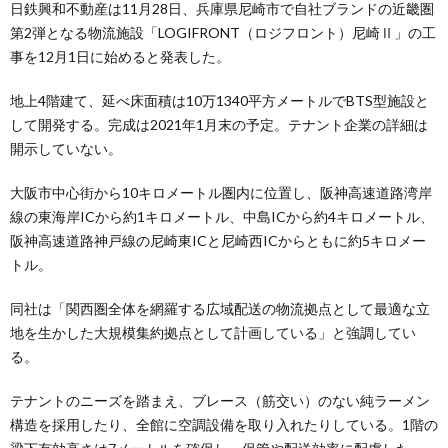
日鉄興和不動産は11月28日、兵庫県尼崎市で自社ブランドの近畿圏
第2弾となる物流施設「LOGIFRONT（ロジフロント）尼崎Ⅱ」の工
事を12月1日に始めると発表した。
地上4階建て、延べ床面積は10万1340平方メートルでBTS型施設と
して開発する。完成は2021年1月末の予定。テナント企業の詳細は
開示していない。
大阪市中心街から10キロメートル圏内に位置し、阪神高速道路湾岸
線の東海岸ICから約1キロメートル、中島ICから約4キロメートル、
阪神高速道路神戸線の尼崎東ICと尼崎西ICからともに約5キロメー
トル。
同社は「関西圏全体を網羅する広域配送の物流拠点として最適な立
地を生かした大規模集約拠点として計画している」と強調してい
る。
テナントのニーズを踏まえ、ブレース（筋交い）のない純ラーメン
構造を採用したり、全館に空調設備を取り入れたりしている。1階の