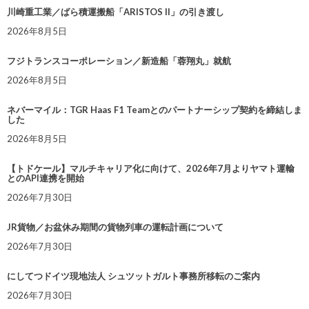
川崎重工業／ばら積運搬船「ARISTOS II」の引き渡し
2026年8月5日
フジトランスコーポレーション／新造船「蓉翔丸」就航
2026年8月5日
ネバーマイル：TGR Haas F1 Teamとのパートナーシップ契約を締結しま
した
2026年8月5日
【トドケール】マルチキャリア化に向けて、2026年7月よりヤマト運輸
とのAPI連携を開始
2026年7月30日
JR貨物／お盆休み期間の貨物列車の運転計画について
2026年7月30日
にしてつドイツ現地法人 シュツットガルト事務所移転のご案内
2026年7月30日