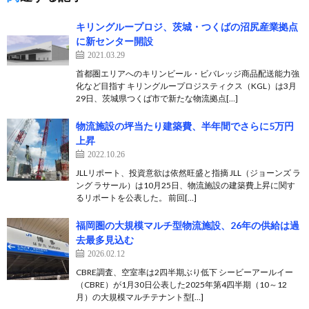
キリングループロジ、茨城・つくばの沼尻産業拠点
に新センター開設
2021.03.29
首都圏エリアへのキリンビール・ビバレッジ商品配送能力強
化など目指す キリングループロジスティクス（KGL）は3月
29日、茨城県つくば市で新たな物流拠点[…]
物流施設の坪当たり建築費、半年間でさらに5万円
上昇
2022.10.26
JLLリポート、投資意欲は依然旺盛と指摘 JLL（ジョーンズ ラ
ング ラサール）は10月25日、物流施設の建築費上昇に関す
るリポートを公表した。 前回[…]
福岡圏の大規模マルチ型物流施設、26年の供給は過
去最多見込む
2026.02.12
CBRE調査、空室率は2四半期ぶり低下 シービーアールイー
（CBRE）が1月30日公表した2025年第4四半期（10～12
月）の大規模マルチテナント型[…]