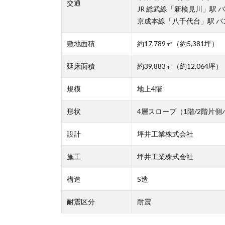
交通
JR 総武線「新検見川」駅 バ
京成本線「八千代台」駅 バ
敷地面積
約17,789㎡（約5,381坪）
延床面積
約39,883㎡（約12,064坪）
規模
地上4階
形状
4層スロープ（1階/2階片側
設計
坪井工業株式会社
施工
坪井工業株式会社
構造
S造
耐震区分
耐震