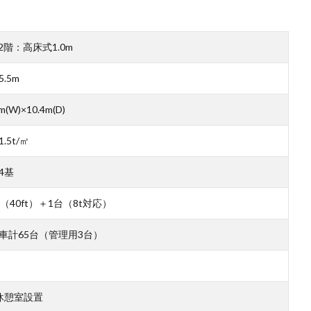
/2階：高床式1.0m
.5m
m(W)×10.4m(D)
.5t/㎡
4基
台（40ft）＋1台（8t対応）
車計65台（管理用3台）
休憩室設置