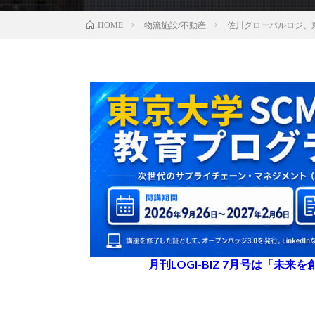
物流施設/不動産
佐川グローバルロジ、
HOME
月刊LOGI-BIZ 7月号は「未