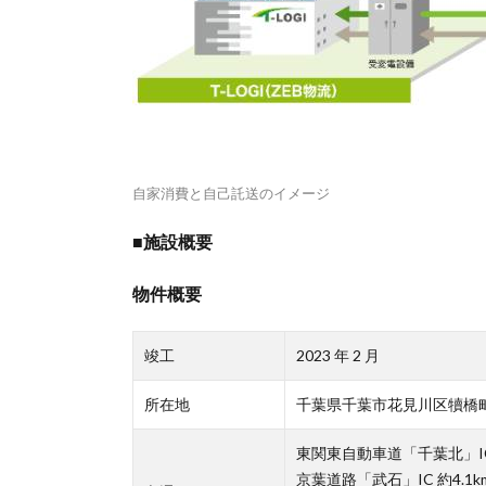
自家消費と自己託送のイメージ
■施設概要
物件概要
竣工
2023 年 2 月
所在地
千葉県千葉市花見川区犢橋町1
東関東自動車道「千葉北」IC 
京葉道路「武石」IC 約4.1k