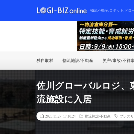
物流不動産,ロボット,ドロ
独自取材
物流施設/不動産
災害/事故/不祥
佐川グローバルロジ、
流施設に入居
2023.11.27 17:10:24
物流施設/不動産
プレスリ