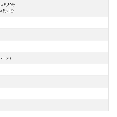
ス約30分
ス約25分
バース）