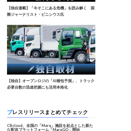
【独自連載】「今そこにある危機」を読み解く 国
際ジャーナリスト・ビニシウス氏
【独自】オープンロジの「AI梱包予測」、トラック
必要台数の迅速把握にも活用本格化
プレスリリースまとめてチェック
CBcloud、全国の「Marq」施設を起点とした新た
な配送プラットフォーム「MarqGO」開始