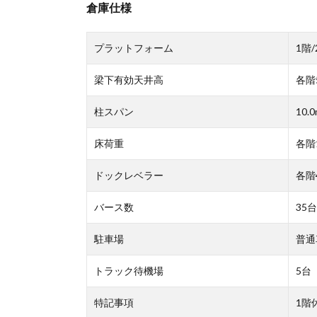
倉庫仕様
プラットフォーム
1階
梁下有効天井高
各階5
柱スパン
10.0
床荷重
各階1
ドックレベラー
各階
バース数
35
駐車場
普通
トラック待機場
5台
特記事項
1階