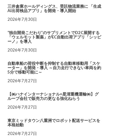
三井倉庫ホールディングス、受託物流業務に 「生成
AI出荷検品アプリ」を開発・導入開始
2026年7月30日
“独自開発こだわり”のサプリメントでD2C展開する
「ウェルモット製薬」がEC自動出荷アプリ「シッピ
ーノ」を導入
2026年7月30日
自動車船の荷役中断を抑制する自動車移動用「スケ
ーター」を開発・導入 ～自力走行できない車両を約
5分で移動可能に～
2026年7月27日
【㈱ハナインターナショナル×星清重機運輸㈱】グ
ループ会社で販売力の更なる強化ねらう
2026年7月27日
東京ミッドタウン八重洲でロボット配送サービスを
本格始動
2026年7月27日