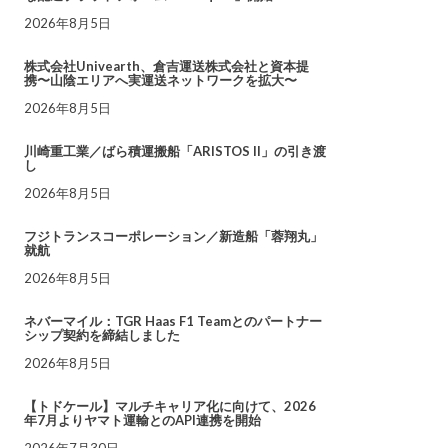
2026年8月5日
株式会社Univearth、倉吉運送株式会社と資本提
携〜山陰エリアへ実運送ネットワークを拡大〜
2026年8月5日
川崎重工業／ばら積運搬船「ARISTOS II」の引き渡
し
2026年8月5日
フジトランスコーポレーション／新造船「蓉翔丸」
就航
2026年8月5日
ネバーマイル：TGR Haas F1 Teamとのパートナー
シップ契約を締結しました
2026年8月5日
【トドケール】マルチキャリア化に向けて、2026
年7月よりヤマト運輸とのAPI連携を開始
2026年7月30日