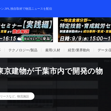
ーン,3PL,独自取材で物流ニュースを配信
事
テクノロジー/製品
雇用/人材
経営/業界動向
データ/
東京建物が千葉市内で開発の物
リースなど
,
物流施設