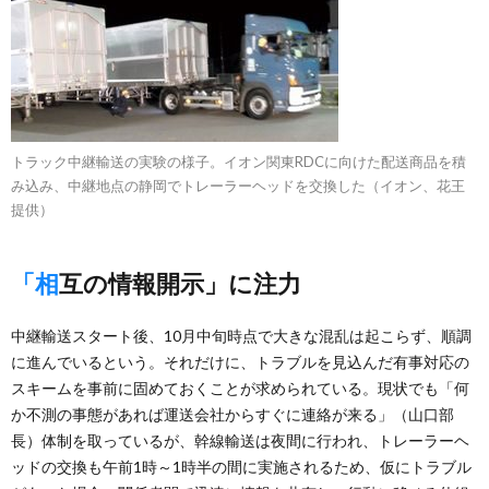
トラック中継輸送の実験の様子。イオン関東RDCに向けた配送商品を積
み込み、中継地点の静岡でトレーラーヘッドを交換した（イオン、花王
提供）
「相互の情報開示」に注力
中継輸送スタート後、10月中旬時点で大きな混乱は起こらず、順調
に進んでいるという。それだけに、トラブルを見込んだ有事対応の
スキームを事前に固めておくことが求められている。現状でも「何
か不測の事態があれば運送会社からすぐに連絡が来る」（山口部
長）体制を取っているが、幹線輸送は夜間に行われ、トレーラーヘ
ッドの交換も午前1時～1時半の間に実施されるため、仮にトラブル