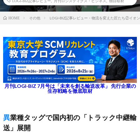
LOGI-BIZ記事レビュー
,
月刊ロジスティクス・ビジネス
,
独自取材
その他
LOGI-BIZ記事レビュー・物流を変えた匠たち②イオ
HOME
月刊LOGI-BIZ 7月号は「未来を創る輸送改革」 先行企業の
生存戦略を徹底取材
異業種タッグで国内初の「トラック中継輸
送」展開