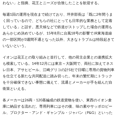
わない」と指摘、花王とニーズが合致したことを歓迎する。
毎週1回の運用を現在まで続けており、坪井部長は「既に2年間うま
く回っているので、どちらの社にとっても日常的な業務として定着
している」と話す。悪天候などで鉄道がストップした場合の運用も
あらかじめ決めているが、15年8月に台風18号の影響でJR東海道線
の一部区間が3週間不通となった以外、大きなトラブルは特段起きて
いないという。
イオンは花王との取り組みと並行して、他の荷主企業との連携拡大
も模索している。14年12月には東京～大阪間で、両社に加えてネス
レ日本、アサヒビール、江崎グリコの計5社で日曜に専用の貨物列車
を仕立てる新たな共同配送に踏み切った。年末の繁忙期にトラック
を十分確保できない事態に備えて、流通とメーカーが手を組んだ自
衛策といえる。
各メーカーは26両・120基編成の鉄道貨物を使い、東西のイオン倉
庫に納品する流れだ。専用列車にはその後、味の素やサッポロビー
ル、プロクター・アンド・ギャンブル・ジャパン（P&G）といった