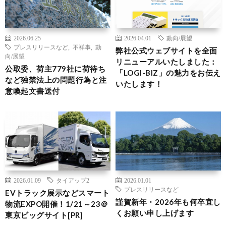
2026.06.25
2026.04.01
動向/展望
プレスリリースなど
,
不祥事
,
動
弊社公式ウェブサイトを全面
向/展望
リニューアルいたしました：
公取委、荷主779社に荷待ち
「LOGI-BIZ」の魅力をお伝え
など独禁法上の問題行為と注
いたします！
意喚起文書送付
2026.01.09
タイアップ2
2026.01.01
プレスリリースなど
EVトラック展示などスマート
謹賀新年・2026年も何卒宜し
物流EXPO開催！1/21～23＠
くお願い申し上げます
東京ビッグサイト[PR]