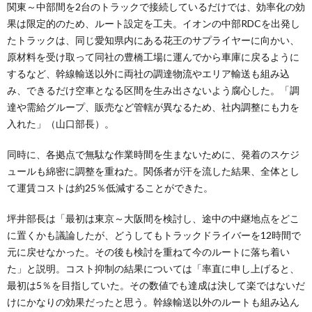
関東～中部間を2台のトラックで接続しているだけでは、効率化の効
果は限定的のため、ルート設定を工夫。イオンの中部RDCを出発し
たトラックは、同じ愛知県内にある花王のサプライヤーに向かい、
原材料を受け取って同社の豊橋工場に運んでから車庫に戻るように
するなど、幹線輸送以外に両社の調達物流やエリア輸送も組み込
み、できるだけ空車となる区間を生み出さないよう腐心した。「調
達や需給グループ、販売など管轄が異なるため、社内調整にも力を
入れた」（山口部長）。
同時に、各拠点で無駄な作業時間を生まないために、発着のスケジ
ュールも綿密に調整を重ねた。関係者が汗を流した結果、全体とし
て運賃コストは約25％低減することができた。
坪井部長は「最初は東京～大阪間を検討し、途中の中継地点をどこ
に置くかも議論したが、どうしてもトラックドライバーを12時間で
元に戻せなかった。その後も検討を重ねて今のルートに落ち着い
た」と説明。コスト抑制の結果については「率直に申し上げると、
最初は5％を目指していた。その数値でも達成は決して楽ではないだ
けにかなりの効果だったと思う。幹線輸送以外のルートも組み込ん