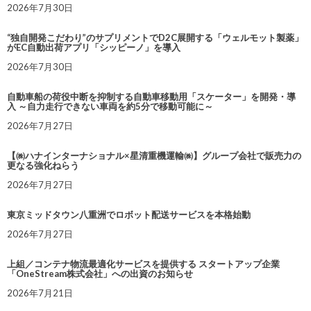
2026年7月30日
“独自開発こだわり”のサプリメントでD2C展開する「ウェルモット製薬」
がEC自動出荷アプリ「シッピーノ」を導入
2026年7月30日
自動車船の荷役中断を抑制する自動車移動用「スケーター」を開発・導
入 ～自力走行できない車両を約5分で移動可能に～
2026年7月27日
【㈱ハナインターナショナル×星清重機運輸㈱】グループ会社で販売力の
更なる強化ねらう
2026年7月27日
東京ミッドタウン八重洲でロボット配送サービスを本格始動
2026年7月27日
上組／コンテナ物流最適化サービスを提供する スタートアップ企業
「OneStream株式会社」への出資のお知らせ
2026年7月21日