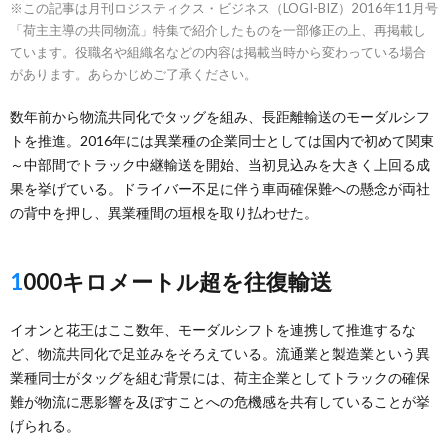
※この記事は月刊ロジスティクス・ビジネス（LOGI-BIZ）2016年11月号
「荷主主導の共同物流」特集で紹介したものを一部修正の上、再掲載し
ています。役職名や組織名などの内容は掲載当時から変わっている場合
があります。あらかじめご了承ください。
数年前から物流共同化でタッグを組み、長距離輸送のモーダルシフ
トを推進。2016年には異業種の企業同士としては国内で初めて関東
～中部間でトラック中継輸送を開始、当初見込みを大きく上回る成
果を挙げている。ドライバー不足に伴う車両確保難への懸念が両社
の背中を押し、異業種間の垣根を取り払わせた。
1000キロメートル超を往復輸送
イオンと花王はここ数年、モーダルシフトを連携して推進するな
ど、物流共同化で足並みをそろえている。流通業と製造業という異
業種同士がタッグを組む背景には、荷主企業としてトラックの確保
難が物流に悪影響を及ぼすことへの危機感を共有していることが挙
げられる。