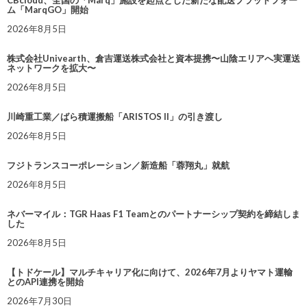
CBcloud、全国の「Marq」施設を起点とした新たな配送プラットフォー
ム「MarqGO」開始
2026年8月5日
株式会社Univearth、倉吉運送株式会社と資本提携〜山陰エリアへ実運送
ネットワークを拡大〜
2026年8月5日
川崎重工業／ばら積運搬船「ARISTOS II」の引き渡し
2026年8月5日
フジトランスコーポレーション／新造船「蓉翔丸」就航
2026年8月5日
ネバーマイル：TGR Haas F1 Teamとのパートナーシップ契約を締結しま
した
2026年8月5日
【トドケール】マルチキャリア化に向けて、2026年7月よりヤマト運輸
とのAPI連携を開始
2026年7月30日