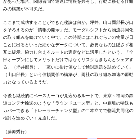
があった場合、関係者間で迅速に情報を共有し、行動に移せる仕組
みの構築が不可欠だ。
ここまで成功することができた秘訣は何か。坪井、山口両部長が口
をそろえるのが「情報の開示」だ。モーダルシフトから物流共同化
の取り組みを続けていく中で、この時期にはこれぐらいの物量が日
ごとに出るといった細かなデータについて、必要なものは隠さず相
互に提示、協力し合えるルートの選定などに活用したという。「全
部オープンにしてメリットだけではなくリスクもきちんとシェアす
る」（坪井部長）、「互いに掛け値なしで検討課題を詰めていく」
（山口部長）という信頼関係の構築が、両社の取り組み加速の原動
力となっているようだ。
今後も継続的にベースカーゴが見込めるルートで、東京～福岡の鉄
道コンテナ輸送のような「ラウンドユース型」と、中距離の輸送も
カバーできる「トレーラーチェンジ型」の二本立てで物流共同化の
検討を進めていく見通しだ。
（藤原秀行）