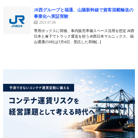
JR西グループと福通、山陽新幹線で貨客混載輸送の
事業化へ実証実験
2021.07.06
専用ボックスに荷物、車内販売準備スペース活用を想定 JR西
日本と傘下でトラック運送を担うJR西日本マルニックス、福
山通運の3社は7月6日、受託した荷物[…]