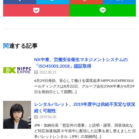
関連する記事
NX中東、労働安全衛生マネジメントシステムの
「ISO45001:2018」認証取得
2022.08.23
6月29日発効、安心して働ける環境追求 NIPPON EXPRESSホ
ールディングスは8月22日、グループ会社のNX中東が6月29
日を発効日として国際[…]
レンタルパレット、2019年度中は供給不安定な状況
続く可能性
2019.04.26
JPR・加納社長「想定外の需要」と説明・謝罪、回収強化な
ど対応加速強調 ※午前中に配信した記事を差し替えました 日
本パレットレンタル（JPR）の加納尚[…]