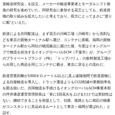
道輸送研究会」を設立、メーカーや輸送事業者とモーダルシフト推
進の研究を進めていた。同研究会に参加する花王としても、鉄道貨
物の取り組みを拡大したいと考えており、双方にとってまさに“渡り
に船”といえた。
鉄道による共同配送は、まず花王の川崎工場（川崎市）から洗剤な
どを東京の貨物ターミナル駅へ運び、コンテナに搭載。福岡の貨物
ターミナル駅から同社の物流拠点に届けた後、今度はイオングルー
プで物流を担当するイオングローバルSCM（千葉市）が、グループ
のプライベートブランド（PB）「トップバリュ」の飲料製造工場か
ら出荷した商品を同じコンテナに載せ、東京に戻るとの流れだ。
鉄道営業距離が1000キロメートル以上に及ぶ遠隔地間で鉄道貨物に
よる往復輸送を導入し、トラック運送よりもCO2削減や業務効率化
を図る狙いだ。共同物流を手掛けるイオングローバルSCM事業本部
の坪井康彦運営管理部長は「単に1回花火を上げるだけでは実効性は
ない。継続できることを前提として、往路、復路ともに相応の物量
がコンスタントに見込めるルートとして東京～福岡が選ばれた」と
話す。