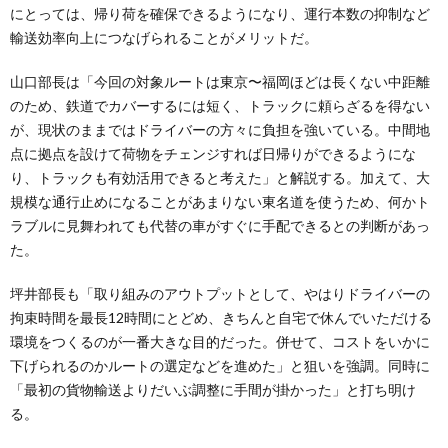
にとっては、帰り荷を確保できるようになり、運行本数の抑制など
輸送効率向上につなげられることがメリットだ。
山口部長は「今回の対象ルートは東京〜福岡ほどは長くない中距離
のため、鉄道でカバーするには短く、トラックに頼らざるを得ない
が、現状のままではドライバーの方々に負担を強いている。中間地
点に拠点を設けて荷物をチェンジすれば日帰りができるようにな
り、トラックも有効活用できると考えた」と解説する。加えて、大
規模な通行止めになることがあまりない東名道を使うため、何かト
ラブルに見舞われても代替の車がすぐに手配できるとの判断があっ
た。
坪井部長も「取り組みのアウトプットとして、やはりドライバーの
拘束時間を最長12時間にとどめ、きちんと自宅で休んでいただける
環境をつくるのが一番大きな目的だった。併せて、コストをいかに
下げられるのかルートの選定などを進めた」と狙いを強調。同時に
「最初の貨物輸送よりだいぶ調整に手間が掛かった」と打ち明け
る。