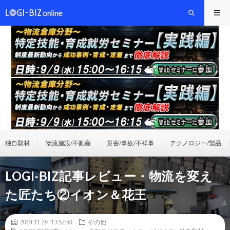
独自取材
物流施設/不動産
災害/事故/不祥事
テクノロジー/製品
LOGI-BIZ記事レビュー・物流を変え
た匠たち②イオン＆花王
2019.11.29 13:52:50
その他