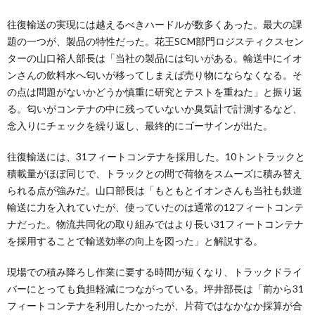
往復輸送の実現には越えるべきハードルが数多くあった。最大の課
題の一つが、製品の特性だった。花王SCM部門ロジスティクスセン
ターの山口裕人部長は「当社の製品には匂いがある。輸送中にイオ
ンさんの飲料水へ匂いが移ってしまえば売り物にならなくなる。そ
の点は問題がないかどうか慎重に研究とテストを重ねた」と振り返
る。匂いがコンテナの中に残っていないか臭気計で計測するなど、
念入りにチェックを繰り返し、最終的にゴーサインが出た。
往復輸送には、31フィートコンテナを採用した。10トントラックと
積載量がほぼ同じで、トラックとの間で荷物をスムーズに積み替え
られる点が強みだ。山口部長は「もともとイオンさんも当社も鉄道
輸送に力を入れていたが、使っていたのは通常の12フィートコンテ
ナだった。物流共同化の取り組みではより長い31フィートコンテナ
を採用することで輸送効率の向上を図った」と解説する。
現場での積み降ろし作業に要する時間が短くなり、トラックドライ
バーにとっても負担軽減につながっている。坪井部長は「前から31
フィートコンテナを利用したかったが、片荷ではなかなか採算が合