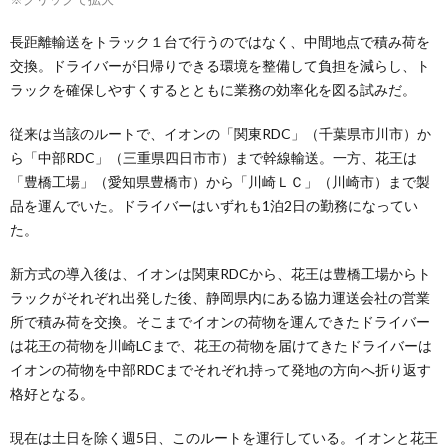
長距離輸送をトラック１台で行うのではなく、中間地点で積み荷を
交換。ドライバーが日帰りできる環境を整備して負担を減らし、ト
ラックを確保しやすくするとともに業務の効率化を図る試みだ。
従来は当該のルートで、イオンの「関東RDC」（千葉県市川市）か
ら「中部RDC」（三重県四日市市）まで幹線輸送。一方、花王は
「豊橋工場」（愛知県豊橋市）から「川崎ＬＣ」（川崎市）まで製
品を運んでいた。ドライバーはいずれも1泊2日の勤務になってい
た。
新方式の導入後は、イオンは関東RDCから、花王は豊橋工場からト
ラックがそれぞれ出発した後、静岡県内にある協力運送会社の営業
所で積み荷を交換。そこまでイオンの荷物を運んできたドライバー
は花王の荷物を川崎LCまで、花王の荷物を届けてきたドライバーは
イオンの荷物を中部RDCまでそれぞれ持って発地の方向へ折り返す
格好となる。
現在は土日を除く週5日、このルートを運行している。イオンと花王