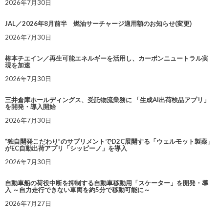
2026年7月30日
JAL／2026年8月前半 燃油サーチャージ適用額のお知らせ(変更)
2026年7月30日
椿本チエイン／再生可能エネルギーを活用し、カーボンニュートラル実
現を加速
2026年7月30日
三井倉庫ホールディングス、受託物流業務に 「生成AI出荷検品アプリ」
を開発・導入開始
2026年7月30日
“独自開発こだわり”のサプリメントでD2C展開する「ウェルモット製薬」
がEC自動出荷アプリ「シッピーノ」を導入
2026年7月30日
自動車船の荷役中断を抑制する自動車移動用「スケーター」を開発・導
入 ～自力走行できない車両を約5分で移動可能に～
2026年7月27日