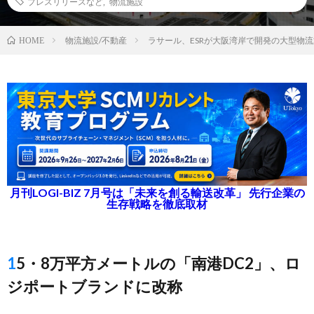
プレスリリースなど
,
物流施設
物流施設/不動産
ラサール、ESRが大阪湾岸で開発の大型物
HOME
月刊LOGI-BIZ 7月号は「未来を創る輸送改革」 先行企業の
生存戦略を徹底取材
15・8万平方メートルの「南港DC2」、ロ
ジポートブランドに改称