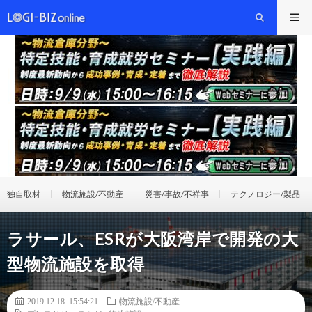
独自取材
物流施設/不動産
災害/事故/不祥事
テクノロジー/製品
ラサール、ESRが大阪湾岸で開発の大
型物流施設を取得
2019.12.18 15:54:21
物流施設/不動産