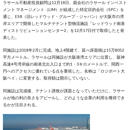
ラサール不動産投資顧問は12月18日、親会社のラサール インベスト
メント マネージメント（LIM）が組成した特定目的会社（SPC）を
通じ、ESR（旧レッドウッド・グループ・ジャパン）が大阪市の湾
岸エリアで開発したマルチテナント型物流施設「レッドウッド南港
ディストリビューションセンター2」を12月17日付で取得したと発
表した。
同施設は2018年2月に完成。地上4階建て、延べ床面積は15万8052
平方メートル。ラサールは同施設が大阪港湾エリアに位置し、阪神
高速4号湾岸線の南港北出入口まで約1・3キロメートルで、関西一
円へのアクセスに優れている点を重視した。名称は「ロジポート大
阪ベイ」に変更する。取得額は開示していない。
同施設は完成後、テナント誘致が課題となっていただけに、ラサー
ルが地の利の良さをアピールし、どのような企業の利用を獲得でき
るかが注目される。