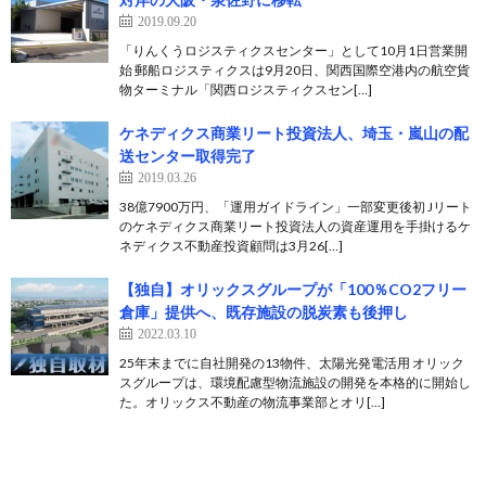
2019.09.20
「りんくうロジスティクスセンター」として10月1日営業開
始 郵船ロジスティクスは9月20日、関西国際空港内の航空貨
物ターミナル「関西ロジスティクスセン[…]
ケネディクス商業リート投資法人、埼玉・嵐山の配
送センター取得完了
2019.03.26
38億7900万円、「運用ガイドライン」一部変更後初 Jリート
のケネディクス商業リート投資法人の資産運用を手掛けるケ
ネディクス不動産投資顧問は3月26[…]
【独自】オリックスグループが「100％CO2フリー
倉庫」提供へ、既存施設の脱炭素も後押し
2022.03.10
25年末までに自社開発の13物件、太陽光発電活用 オリック
スグループは、環境配慮型物流施設の開発を本格的に開始し
た。オリックス不動産の物流事業部とオリ[…]