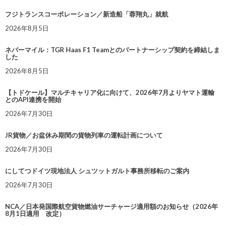
フジトランスコーポレーション／新造船「蓉翔丸」就航
2026年8月5日
ネバーマイル：TGR Haas F1 Teamとのパートナーシップ契約を締結しま
した
2026年8月5日
【トドケール】マルチキャリア化に向けて、2026年7月よりヤマト運輸
とのAPI連携を開始
2026年7月30日
JR貨物／お盆休み期間の貨物列車の運転計画について
2026年7月30日
にしてつドイツ現地法人 シュツットガルト事務所移転のご案内
2026年7月30日
NCA／日本発国際航空貨物燃油サーチャージ適用額のお知らせ（2026年
8月1日適用 改定）