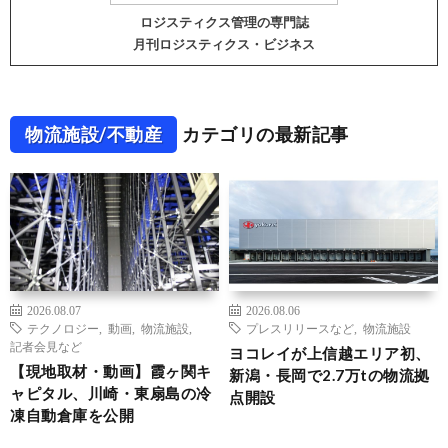
ロジスティクス管理の専門誌
月刊ロジスティクス・ビジネス
物流施設/不動産
カテゴリの最新記事
2026.08.07
2026.08.06
テクノロジー
,
動画
,
物流施設
,
プレスリリースなど
,
物流施設
記者会見など
ヨコレイが上信越エリア初、
【現地取材・動画】霞ヶ関キ
新潟・長岡で2.7万tの物流拠
ャピタル、川崎・東扇島の冷
点開設
凍自動倉庫を公開