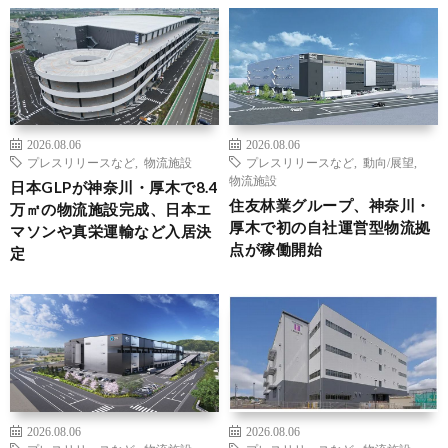
2026.08.06
2026.08.06
プレスリリースなど
,
物流施設
プレスリリースなど
,
動向/展望
,
物流施設
日本GLPが神奈川・厚木で8.4
住友林業グループ、神奈川・
万㎡の物流施設完成、日本エ
厚木で初の自社運営型物流拠
マソンや真栄運輸など入居決
点が稼働開始
定
2026.08.06
2026.08.06