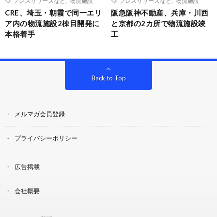
プレスリリースなど
,
物流施設
プレスリリースなど
,
物流施設
CRE、埼玉・朝霞で同一エリ
阪急阪神不動産、兵庫・川西
ア内の物流施設2棟目開発に
と京都の2カ所で物流施設竣
本格着手
工
Back to Top
メルマガ会員登録
プライバシーポリシー
広告掲載
会社概要