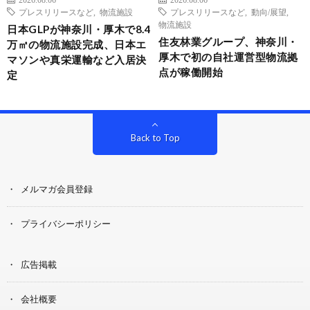
プレスリリースなど
,
物流施設
プレスリリースなど
,
動向/展望
,
物流施設
日本GLPが神奈川・厚木で8.4
住友林業グループ、神奈川・
万㎡の物流施設完成、日本エ
厚木で初の自社運営型物流拠
マソンや真栄運輸など入居決
点が稼働開始
定
Back to Top
メルマガ会員登録
プライバシーポリシー
広告掲載
会社概要