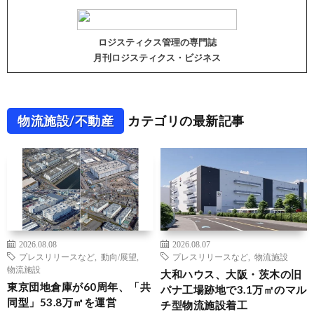
ロジスティクス管理の専門誌
月刊ロジスティクス・ビジネス
物流施設/不動産
カテゴリの最新記事
2026.08.08
2026.08.07
プレスリリースなど
,
動向/展望
,
プレスリリースなど
,
物流施設
物流施設
大和ハウス、大阪・茨木の旧
東京団地倉庫が60周年、「共
パナ工場跡地で3.1万㎡のマル
同型」53.8万㎡を運営
チ型物流施設着工