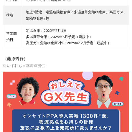
地上1階建 定温危険物倉庫／多温度帯危険物倉庫、高圧ガス
構造
危険物倉庫2棟
定温倉庫：2025年7月1日
営業開
多温度帯倉庫：2025年8月予定（建設中）
始日
高圧ガス危険物倉庫2棟：2025年12月予定（建設中）
（藤原秀行）
※いずれも日本通運提供