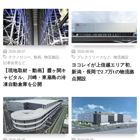
2026.08.07
2026.08.06
テクノロジー
,
動画
,
物流施設
,
プレスリリースなど
,
物流施設
記者会見など
ヨコレイが上信越エリア初、
【現地取材・動画】霞ヶ関キ
新潟・長岡で2.7万tの物流拠
ャピタル、川崎・東扇島の冷
点開設
凍自動倉庫を公開
2026.08.06
2026.08.06