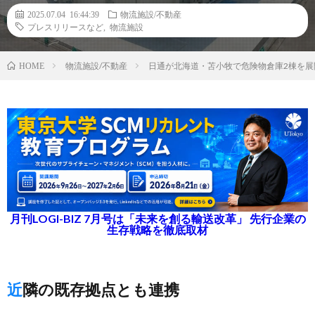
2025.07.04 16:44:39
物流施設/不動産
プレスリリースなど
,
物流施設
物流施設/不動産
日通が北海道・苫小牧で危険物倉庫2棟を
HOME
月刊LOGI-BIZ 7月号は「未来を創る輸送改革」 先行企業の
生存戦略を徹底取材
近隣の既存拠点とも連携