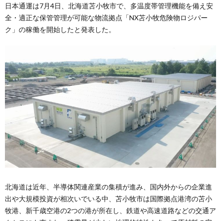
日本通運は7月4日、北海道苫小牧市で、多温度帯管理機能を備え安
全・適正な保管管理が可能な物流拠点「NX苫小牧危険物ロジパー
ク」の稼働を開始したと発表した。
北海道は近年、半導体関連産業の集積が進み、国内外からの企業進
出や大規模投資が相次いでいる中、苫小牧市は国際拠点港湾の苫小
牧港、新千歳空港の2つの港が所在し、鉄道や高速道路などの交通ア