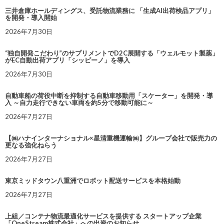
三井倉庫ホールディングス、受託物流業務に 「生成AI出荷検品アプリ」
を開発・導入開始
2026年7月30日
“独自開発こだわり”のサプリメントでD2C展開する「ウェルモット製薬」
がEC自動出荷アプリ「シッピーノ」を導入
2026年7月30日
自動車船の荷役中断を抑制する自動車移動用「スケーター」を開発・導
入 ～自力走行できない車両を約5分で移動可能に～
2026年7月27日
【㈱ハナインターナショナル×星清重機運輸㈱】グループ会社で販売力の
更なる強化ねらう
2026年7月27日
東京ミッドタウン八重洲でロボット配送サービスを本格始動
2026年7月27日
上組／コンテナ物流最適化サービスを提供する スタートアップ企業
「OneStream株式会社」への出資のお知らせ