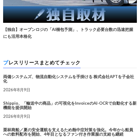
【独自】オープンロジの「AI梱包予測」、トラック必要台数の迅速把握
にも活用本格化
プレスリリースまとめてチェック
両備システムズ、物流自動化システムを手掛ける 株式会社APTを子会社
化
2026年8月9日
Shippio、「輸送中の商品」の可視化をInvoiceのAI-OCRで自動化する新
機能を提供開始
2026年8月9日
栗林商船／夏の安全運航を支えるため熱中症対策を強化。今年から船員
への飲料配布を開始、4年目となるファン付き作業服の支給も継続