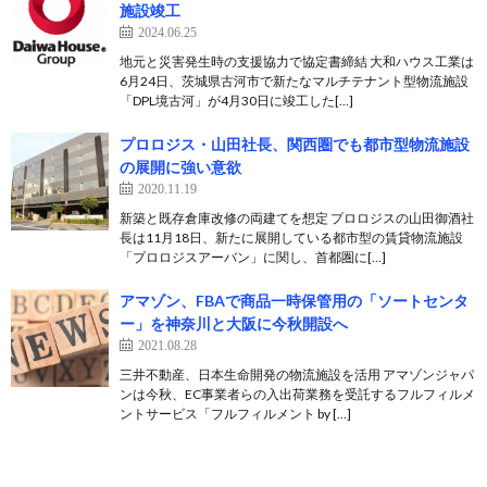
施設竣工
2024.06.25
地元と災害発生時の支援協力で協定書締結 大和ハウス工業は
6月24日、茨城県古河市で新たなマルチテナント型物流施設
「DPL境古河」が4月30日に竣工した[…]
プロロジス・山田社長、関西圏でも都市型物流施設
の展開に強い意欲
2020.11.19
新築と既存倉庫改修の両建てを想定 プロロジスの山田御酒社
長は11月18日、新たに展開している都市型の賃貸物流施設
「プロロジスアーバン」に関し、首都圏に[…]
アマゾン、FBAで商品一時保管用の「ソートセンタ
ー」を神奈川と大阪に今秋開設へ
2021.08.28
三井不動産、日本生命開発の物流施設を活用 アマゾンジャパ
ンは今秋、EC事業者らの入出荷業務を受託するフルフィルメ
ントサービス「フルフィルメント by […]