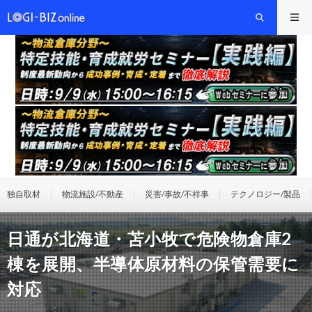
独自取材
物流施設/不動産
災害/事故/不祥事
テクノロジー/製品
日通が北海道・苫小牧で危険物倉庫2
棟を展開、半導体原材料の保管需要に
対応