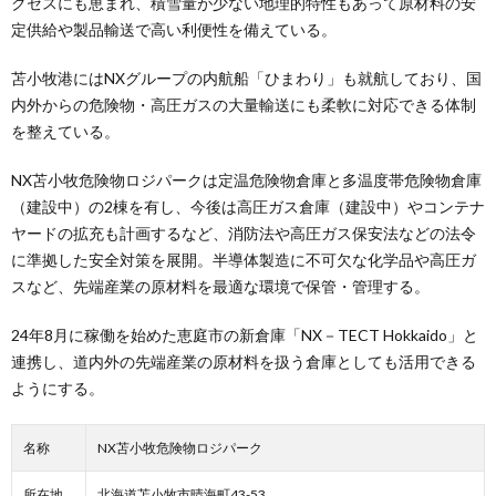
クセスにも恵まれ、積雪量が少ない地理的特性もあって原材料の安
定供給や製品輸送で高い利便性を備えている。
苫小牧港にはNXグループの内航船「ひまわり」も就航しており、国
内外からの危険物・高圧ガスの大量輸送にも柔軟に対応できる体制
を整えている。
NX苫小牧危険物ロジパークは定温危険物倉庫と多温度帯危険物倉庫
（建設中）の2棟を有し、今後は高圧ガス倉庫（建設中）やコンテナ
ヤードの拡充も計画するなど、消防法や高圧ガス保安法などの法令
に準拠した安全対策を展開。半導体製造に不可欠な化学品や高圧ガ
スなど、先端産業の原材料を最適な環境で保管・管理する。
24年8月に稼働を始めた恵庭市の新倉庫「NX－TECT Hokkaido」と
連携し、道内外の先端産業の原材料を扱う倉庫としても活用できる
ようにする。
名称
NX苫小牧危険物ロジパーク
所在地
北海道苫小牧市晴海町43-53