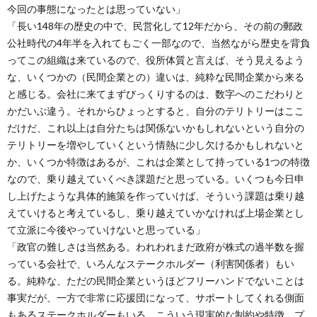
今回の事態になったとは思っていない」
「長い148年の歴史の中で、民営化して12年だから、その前の郵政
公社時代の4年半を入れてもごく一部なので、当然ながら歴史を背負
ってこの組織は来ているので、役所体質と言えば、そう見えるよう
な、いくつかの（民間企業との）違いは、純粋な民間企業から来る
と感じる。会社に来てまずびっくりするのは、数字へのこだわりと
かだいぶ違う。それからひょっとすると、自分のテリトリーはここ
だけだ、これ以上は自分たちは関係ないかもしれないという自分の
テリトリーを増やしていくという情熱に少し欠けるかもしれないと
か、いくつか特徴はあるが、これは企業として持っている1つの特徴
なので、乗り越えていくべき課題だと思っている。いくつも今日申
し上げたような具体的施策を作っていけば、そういう課題は乗り越
えていけると考えているし、乗り越えていかなければ上場企業とし
て立派に今後やっていけないと思っている」
「政官の難しさは当然ある。われわれまだ政府が株式の過半数を握
っている会社で、いろんなステークホルダー（利害関係者）もい
る。純粋な、ただの民間企業というほどフリーハンドでないことは
事実だが、一方で非常に応援団になって、サポートしてくれる側面
もあるステークホルダーもいる。こういう現実的な制約や特徴、プ