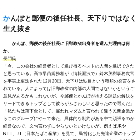
かんぽと郵便の後任社長、天下りではなく
生え抜き
――かんぽ、郵便の後任社長に旧郵政省出身者を選んだ理由は何
か。
長門氏
「今、この会社の経営者として選び得るベストの人間を選択できた
と思っている。高市早苗総務相が（情報漏洩で）鈴木茂樹事務次官
を事実上更迭された12月20日、天下りは駄目という種類の発言をさ
れている。人によっては旧郵政省の内部の人間ではないかというご
意見があるかもしれないが、今郵便とかんぽが抱える課題の解決を
リードできるトップとして彼らがふさわしいと思ったので選んだ」
「私たちは落下傘として、雇われマダムと言われて違う民間企業か
らこのグループにやって来た。具体的な制約がある中で頑張るのが
経営なので、文句言わずにやらないといけないが、例えばJRや
NTT、JT（日本たばこ産業）を見て、民営化した先達企業のトップ