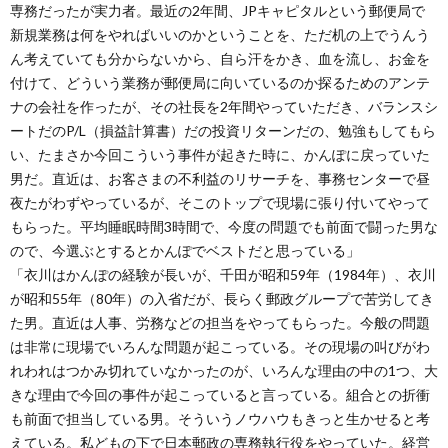
専務だったが実力者。最近の2年間、JPキャピタルという郵便局で
新規業務は何をやればいいのかということを、ただ机の上でうんう
ん考えていても分からないから、自ら汗をかき、血を流し、お金を
付けて、どういう業務が郵便局に向いているのか探るためのアンテ
ナの会社を作ったが、その社長を2年間やっていただき、バランスシ
ートだのP/L（損益計算書）だの投資リターンだの、勉強もしてもら
い、たまさか今回こういう事件が起きた時に、かんぽに戻っていた
男だ。直近は、お客さまの不利益のリサーチを、事務センターで昼
夜たがわずやっているが、そこのトップで現場に張り付いてやって
もらった。平均睡眠時間3時間で、今度の問題でも前面で闘った男な
ので、今選ぶとするとかんぽでベストだと思っている」
「衣川はかんぽの経験が長いが、千田が昭和59年（1984年）、衣川
が昭和55年（80年）の入省だが、長らく郵政グループで苦労してき
た男。直近は人事、労務などの担当をやってもらった。今般の問題
は非常に現場でいろんな問題が起こっている。その現場の叫びがわ
れわれはつかみ切れていなかったのが、いろんな理由の中の1つ、大
きな理由で今回の事件が起こっていると言っている。組合との折衝
も前面で担当している男。そういうノウハウもきっと生かせると考
えている。私どもの下で日本郵政の専務執行役をやっていた。経営