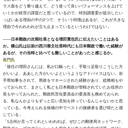
ラス面をどう乗り越えて、どう使って良いパフォーマンスを上げて
いくかが経営の課題だと思っているので、特別調査委が提示したい
っぱいある理由の中の2つで、そういう特徴はあるが、これが大きな
理由で今われわれが立ち止まっているというわけではない」
――日本郵政の次期社長となる増田寛也氏に伝えたいことはある
か。横山氏は以前の西川善文社長時代にも日本郵政で働いた経験が
あるが、その当時と比べても難しいことがあったと感じるか。
長門氏
「後任の増田さんには、私が口幅ったく、手取り足取りこうした方
がいいよ、ああした方がいいよというようなアドバイスはない。岩
手県知事をされて、県政をマネージされた経験があり、総務相もや
っておられて、まさしく私ども日本郵政が管轄されていたお役所の
長もやっておられた。郵政民営化委員会の委員長も務めておられ
る。私なんかよりもずっと広い見知を持っているんじゃないかと思
っている。今考えられる候補の中でベストの後継者を選び得たと感
じている」
「1点何か言ってくれといわれれば、ぜひこの郵便局ネットワーク、