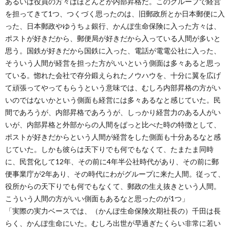
あるいは役員の方々はほとんどが内部昇格だ。このグループで経営
を担ってきて1つ、つくづく思ったのは、旧郵政所とか日本郵便に入
った、日本郵政やゆうちょ銀行、かんぽ生命保険に入った方々は、
ポストが好きだから、郵便局が好きだから入っている人間が多いと
思う。国鉄が好きだから国鉄に入った、電話が電電公社に入った、
そういう人間が経営を担った方がいいという側面は多々あると思っ
ている。惚れた会社で存分鍛えられたノウハウを、十分に翼を広げ
て頑張ってやってもらうという意味では、むしろ内部昇格の方がい
いのではないかという側面も経営には多々あるなと感じていた。民
間であろうが、内部昇格であろうが、しっかり経営力のある人がい
いが、内部昇格と外部からの人間をぱっと比べた時の特徴として、
ポストが好きだからという人間が経営をした側面も十分あるなと感
じていた。しかも彼らは天下りでも何でもなくて、たまたま同時
に、民営化して12年、その前に4年半公社時代があり、その前に郵
便事業庁が2年あり、その時代にわがグループに来た人間。従って、
役所からの天下りでも何でもなくて、郵政の生え抜きという人間。
こういう人間の方がいい側面もあるなと思ったのが1つ」
「実際の実力ベースでは、（かんぽ生命保険次期社長の）千田は長
らく、かんぽ生命にいた。むしろ出世が早過ぎたくらい非常に若い