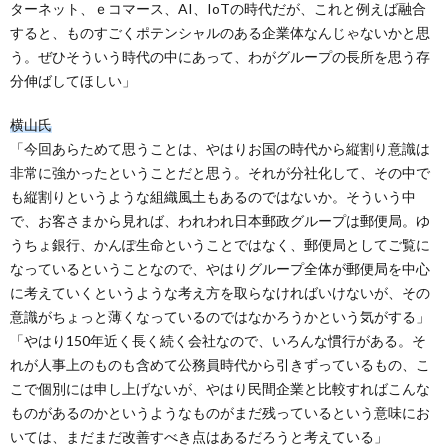
ターネット、ｅコマース、AI、IoTの時代だが、これと例えば融合
すると、ものすごくポテンシャルのある企業体なんじゃないかと思
う。ぜひそういう時代の中にあって、わがグループの長所を思う存
分伸ばしてほしい」
横山氏
「今回あらためて思うことは、やはりお国の時代から縦割り意識は
非常に強かったということだと思う。それが分社化して、その中で
も縦割りというような組織風土もあるのではないか。そういう中
で、お客さまから見れば、われわれ日本郵政グループは郵便局。ゆ
うちょ銀行、かんぽ生命ということではなく、郵便局としてご覧に
なっているということなので、やはりグループ全体が郵便局を中心
に考えていくというような考え方を取らなければいけないが、その
意識がちょっと薄くなっているのではなかろうかという気がする」
「やはり150年近く長く続く会社なので、いろんな慣行がある。そ
れが人事上のものも含めて公務員時代から引きずっているもの、こ
こで個別には申し上げないが、やはり民間企業と比較すればこんな
ものがあるのかというようなものがまだ残っているという意味にお
いては、まだまだ改善すべき点はあるだろうと考えている」