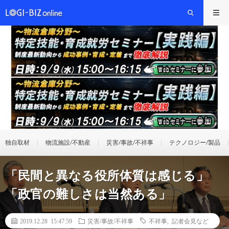
独自取材
物流施設/不動産
災害/事故/不祥事
テクノロジー/製品
「民間と異なる役所体質は感じる」
「政官の難しさは当然ある」
2019.12.28 15:47:59
災害/事故/不祥事
不祥事
,
記者会見など