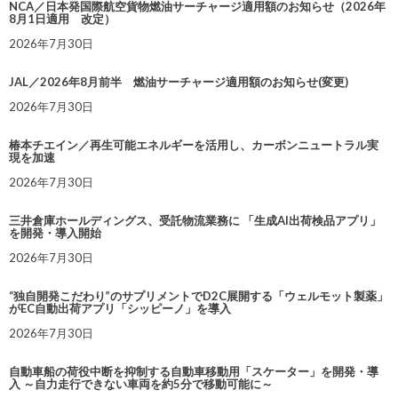
NCA／日本発国際航空貨物燃油サーチャージ適用額のお知らせ（2026年
8月1日適用 改定）
2026年7月30日
JAL／2026年8月前半 燃油サーチャージ適用額のお知らせ(変更)
2026年7月30日
椿本チエイン／再生可能エネルギーを活用し、カーボンニュートラル実
現を加速
2026年7月30日
三井倉庫ホールディングス、受託物流業務に 「生成AI出荷検品アプリ」
を開発・導入開始
2026年7月30日
“独自開発こだわり”のサプリメントでD2C展開する「ウェルモット製薬」
がEC自動出荷アプリ「シッピーノ」を導入
2026年7月30日
自動車船の荷役中断を抑制する自動車移動用「スケーター」を開発・導
入 ～自力走行できない車両を約5分で移動可能に～