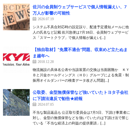
佐川の会員制ウェブサービスで個人情報漏えい、7
万人が影響の可能性
2026.07.19
システム不具合対応時の設定誤り、配達予定通知メールに他
人の氏名など記載 佐川急便は7月18日、会員制ウェブサービ
ス「スマートクラブ」で個人情報が漏えい[…]
【独自取材】“免震不適合”問題、収束めど立たぬま
ま越年へ
2018.12.28
物流施設の具体名公表や当該装置の交換は当面困難か ＫＹ
Ｂと川金ホールディングス（ＨＤ）グループによる免震・制
振用オイルダンパーの検査データ改ざん問題[…]
公取委、金型無償保管など強いていたトヨタ子会社
に下請法違反で勧告★続報
2024.07.05
不当な製品返品も 公正取引委員会は7月5日、下請け事業者に
対し、金型の無償保管などを強いていたのは下請け法で禁じ
ている「不当な経済上の利益の提供要請」[…]