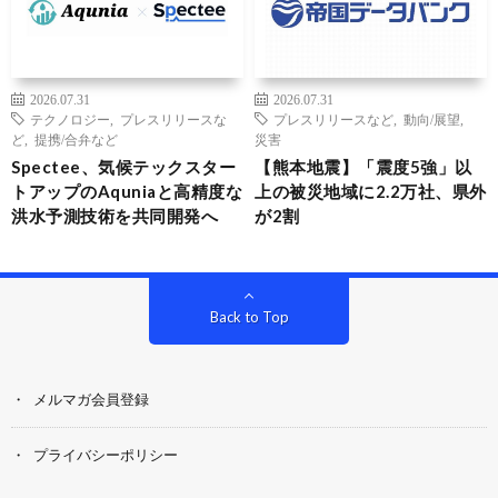
2026.07.31
2026.07.31
テクノロジー
,
プレスリリースな
プレスリリースなど
,
動向/展望
,
ど
,
提携/合弁など
災害
Spectee、気候テックスター
【熊本地震】「震度5強」以
トアップのAquniaと高精度な
上の被災地域に2.2万社、県外
洪水予測技術を共同開発へ
が2割
Back to Top
メルマガ会員登録
プライバシーポリシー