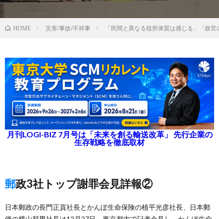
災害/事故/不祥事
「民間と異なる役所体質は感じる」「政官
HOME
月刊LOGI-BIZ 7月号は「未来を創る輸送改革」 先行企業の
生存戦略を徹底取材
郵政3社トップ謝罪会見詳報②
日本郵政の長門正貢社長とかんぽ生命保険の植平光彦社長、日本郵
便の横山邦男社長は12月27日、東京都内で記者会見し、かんぽ生命