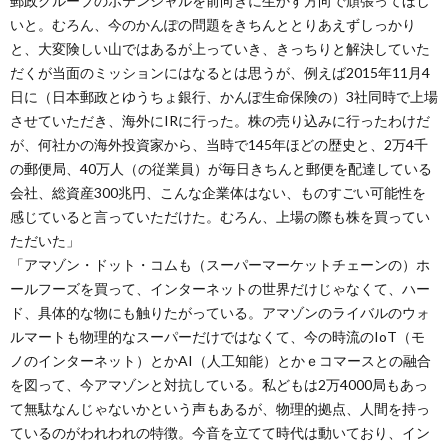
郵政グループのポテンシャルを前向きに生かす方向で頑張ってほし
いと。むろん、今のかんぽの問題をきちんととりあえずしっかり
と、大変険しい山ではあるが上っていき、きっちりと解決していた
だくが当面のミッションにはなるとは思うが、例えば2015年11月4
日に（日本郵政とゆうちょ銀行、かんぽ生命保険の）3社同時で上場
させていただき、海外にIRに行った。株の売り込みに行ったわけだ
が、何社かの海外投資家から、当時で145年ほどの歴史と、2万4千
の郵便局、40万人（の従業員）が毎日きちんと郵便を配達している
会社、総資産300兆円、こんな企業体はない、ものすごい可能性を
感じていると言っていただけた。むろん、上場の際も株を買ってい
ただいた」
「アマゾン・ドット・コムも（スーパーマーケットチェーンの）ホ
ールフーズを買って、インターネットの世界だけじゃなくて、ハー
ド、具体的な物にも触りたがっている。アマゾンのライバルのウォ
ルマートも物理的なスーパーだけではなくて、今の時流のIoT（モ
ノのインターネット）とかAI（人工知能）とかｅコマースとの融合
を図って、今アマゾンと対抗している。私どもは2万4000局もあっ
て無駄なんじゃないかという声もあるが、物理的拠点、人間を持っ
ているのがわれわれの特徴。今音を立てて時代は動いており、イン