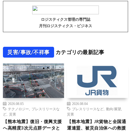
ロジスティクス管理の専門誌
月刊ロジスティクス・ビジネス
災害/事故/不祥事
カテゴリの最新記事
2026.08.05
2026.08.04
テクノロジー
,
プレスリリースな
プレスリリースなど
,
動向/展望
,
ど
,
災害
災害
【熊本地震】復旧・復興支援
【熊本地震】JR貨物と全国通
へ高精度3次元点群データと
運連盟、被災自治体への救援