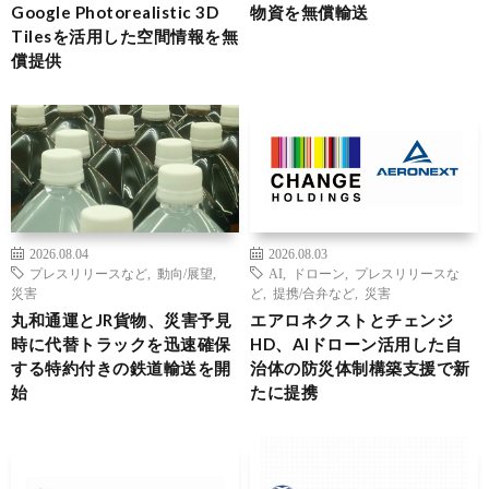
Google Photorealistic 3D
物資を無償輸送
Tilesを活用した空間情報を無
償提供
2026.08.04
2026.08.03
プレスリリースなど
,
動向/展望
,
AI
,
ドローン
,
プレスリリースな
災害
ど
,
提携/合弁など
,
災害
丸和通運とJR貨物、災害予見
エアロネクストとチェンジ
時に代替トラックを迅速確保
HD、AIドローン活用した自
する特約付きの鉄道輸送を開
治体の防災体制構築支援で新
始
たに提携