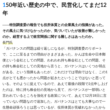
150年近い歴史の中で、民営化してまだ12
年
――特別調査委の報告でも役所体質との企業風土の指摘があった。
その風土に気づけなかったのか、気づいていたが改善が難しかった
のか。経営する上で政官関係に関する難しさはあったのか。
長門氏
「ガバナンスの問題は繰り返しになるが、特別調査委のリポート
で、ここに至るまでの理由がさまざまあった。かんぽ生命や日本郵
便という会社としての問題、われわれ持ち株会社としての問題、そ
の持ち株会社としての見地から言うと、ガバナンスはいくつか弱点
がある、という指摘もあったが、これだけでは理由ではなく、この1
点がとても悪かったから問題が起きたということではないと思って
いる。そのように捉えているので、あえて最後の段階で2点申し上げ
たのは、特に持ち株会社の見地から見て、ガバナンスが一部弱いと
言われているところを強化する政策について、あえて12月18日に言
っていない問題なので追加した。ガバナンスはとても大事なので一
生懸命頑張ろうとは思っているが、役所体質が見破れなかったから