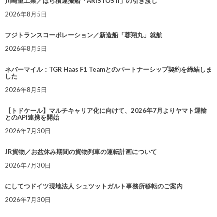
川崎重工業／ばら積運搬船「ARISTOS II」の引き渡し
2026年8月5日
フジトランスコーポレーション／新造船「蓉翔丸」就航
2026年8月5日
ネバーマイル：TGR Haas F1 Teamとのパートナーシップ契約を締結しま
した
2026年8月5日
【トドケール】マルチキャリア化に向けて、2026年7月よりヤマト運輸
とのAPI連携を開始
2026年7月30日
JR貨物／お盆休み期間の貨物列車の運転計画について
2026年7月30日
にしてつドイツ現地法人 シュツットガルト事務所移転のご案内
2026年7月30日