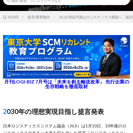
動向/展望
,
プレスリリースなど
経営/業界動向
JILSが持続可能なロジスティクス構築へ「猛
HOME
月刊LOGI-BIZ 7月号は「未来を創る輸送改革」 先行企業の
生存戦略を徹底取材
2030年の理想実現目指し提言発表
日本ロジスティクスシステム協会（JILS）は1月10日、10年後のロ
ジスティクスの在るべき姿を打ち出した提言「ロジスティクスコン