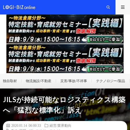
独自取材
物流施設/不動産
災害/事故/不祥事
テクノロジー/製品
JILSが持続可能なロジスティクス構築
へ「猛烈な標準化」訴え
2020.01.14 06:00:33
経営/業界動向