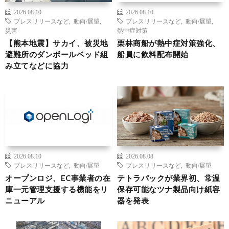
2026.08.10
2026.08.10
プレスリリースなど
,
動向/展望
,
プレスリリースなど
,
動向/展望
,
災害
熱中症対策
【熊本地震】サカイ、被災地
栗林商船が熱中症対策強化、
避難所のダンボールベッド組
船員に飲料配布開始
み立てなどに協力
2026.08.10
2026.08.08
プレスリリースなど
,
動向/展望
プレスリリースなど
,
動向/展望
オープンロジ、EC事業者の在
テトラパックが業界初、常温
庫一元管理支援する機能をリ
保存可能なツナ製品向け紙容
ニューアル
器を発表