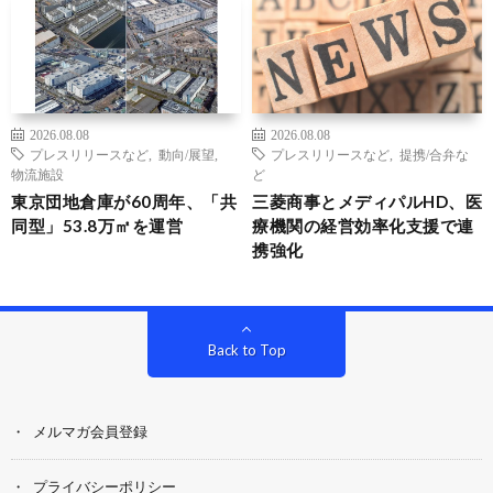
2026.08.08
2026.08.08
プレスリリースなど
,
動向/展望
,
プレスリリースなど
,
提携/合弁な
物流施設
ど
東京団地倉庫が60周年、「共
三菱商事とメディパルHD、医
同型」53.8万㎡を運営
療機関の経営効率化支援で連
携強化
Back to Top
メルマガ会員登録
プライバシーポリシー