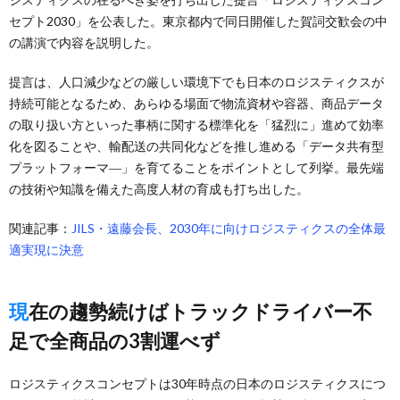
セプト2030」を公表した。東京都内で同日開催した賀詞交歓会の中
の講演で内容を説明した。
提言は、人口減少などの厳しい環境下でも日本のロジスティクスが
持続可能となるため、あらゆる場面で物流資材や容器、商品データ
の取り扱い方といった事柄に関する標準化を「猛烈に」進めて効率
化を図ることや、輸配送の共同化などを推し進める「データ共有型
プラットフォーマ―」を育てることをポイントとして列挙。最先端
の技術や知識を備えた高度人材の育成も打ち出した。
関連記事：
JILS・遠藤会長、2030年に向けロジスティクスの全体最
適実現に決意
現在の趨勢続けばトラックドライバー不
足で全商品の3割運べず
ロジスティクスコンセプトは30年時点の日本のロジスティクスにつ