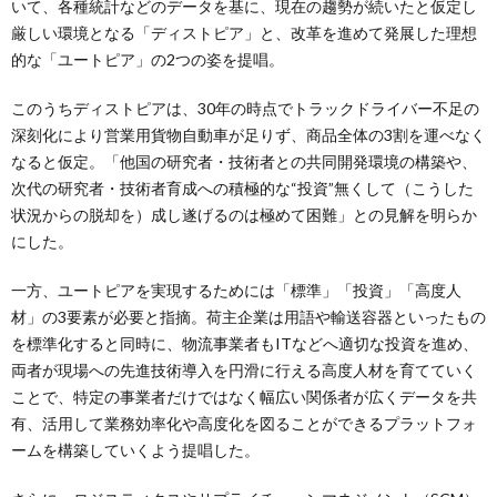
いて、各種統計などのデータを基に、現在の趨勢が続いたと仮定し
厳しい環境となる「ディストピア」と、改革を進めて発展した理想
的な「ユートピア」の2つの姿を提唱。
このうちディストピアは、30年の時点でトラックドライバー不足の
深刻化により営業用貨物自動車が足りず、商品全体の3割を運べなく
なると仮定。「他国の研究者・技術者との共同開発環境の構築や、
次代の研究者・技術者育成への積極的な“投資”無くして（こうした
状況からの脱却を）成し遂げるのは極めて困難」との見解を明らか
にした。
一方、ユートピアを実現するためには「標準」「投資」「高度人
材」の3要素が必要と指摘。荷主企業は用語や輸送容器といったもの
を標準化すると同時に、物流事業者もITなどへ適切な投資を進め、
両者が現場への先進技術導入を円滑に行える高度人材を育てていく
ことで、特定の事業者だけではなく幅広い関係者が広くデータを共
有、活用して業務効率化や高度化を図ることができるプラットフォ
ームを構築していくよう提唱した。