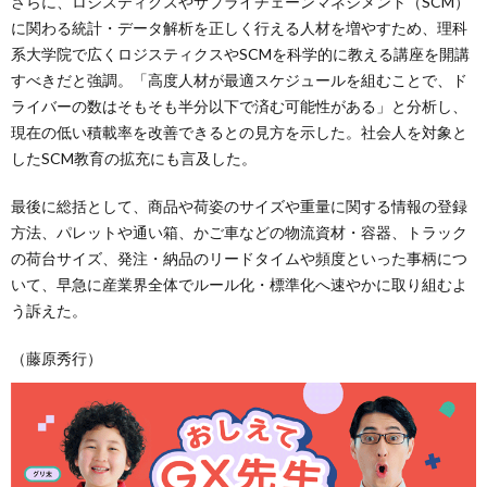
さらに、ロジスティクスやサプライチェーンマネジメント（SCM）
に関わる統計・データ解析を正しく行える人材を増やすため、理科
系大学院で広くロジスティクスやSCMを科学的に教える講座を開講
すべきだと強調。「高度人材が最適スケジュールを組むことで、ド
ライバーの数はそもそも半分以下で済む可能性がある」と分析し、
現在の低い積載率を改善できるとの見方を示した。社会人を対象と
したSCM教育の拡充にも言及した。
最後に総括として、商品や荷姿のサイズや重量に関する情報の登録
方法、パレットや通い箱、かご車などの物流資材・容器、トラック
の荷台サイズ、発注・納品のリードタイムや頻度といった事柄につ
いて、早急に産業界全体でルール化・標準化へ速やかに取り組むよ
う訴えた。
（藤原秀行）