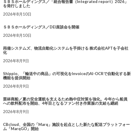
ＳＢＳホールディングス／「統合報告書（Integrated report）2026」
を発行しました
2026年8月10日
ＳＢＳホールディングス／DEI座談会を開催
2026年8月10日
両備システムズ、物流自動化システムを手掛ける 株式会社APTを子会社
化
2026年8月9日
Shippio、「輸送中の商品」の可視化をInvoiceのAI-OCRで自動化する新
機能を提供開始
2026年8月9日
栗林商船／夏の安全運航を支えるため熱中症対策を強化。今年から船員
への飲料配布を開始、4年目となるファン付き作業服の支給も継続
2026年8月9日
CBcloud、全国の「Marq」施設を起点とした新たな配送プラットフォー
ム「MarqGO」開始