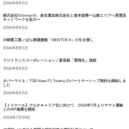
2026年8月5日
株式会社Univearth、倉吉運送株式会社と資本提携〜山陰エリアへ実運送
ネットワークを拡大〜
2026年8月5日
川崎重工業／ばら積運搬船「ARISTOS II」の引き渡し
2026年8月5日
フジトランスコーポレーション／新造船「蓉翔丸」就航
2026年8月5日
ネバーマイル：TGR Haas F1 Teamとのパートナーシップ契約を締結しま
した
2026年8月5日
【トドケール】マルチキャリア化に向けて、2026年7月よりヤマト運輸
とのAPI連携を開始
2026年7月30日