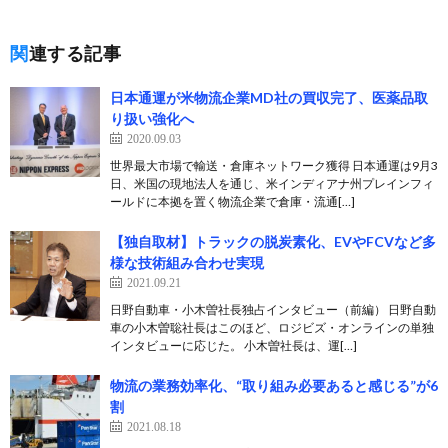
関連する記事
日本通運が米物流企業MD社の買収完了、医薬品取
り扱い強化へ
2020.09.03
世界最大市場で輸送・倉庫ネットワーク獲得 日本通運は9月3
日、米国の現地法人を通じ、米インディアナ州プレインフィ
ールドに本拠を置く物流企業で倉庫・流通[…]
【独自取材】トラックの脱炭素化、EVやFCVなど多
様な技術組み合わせ実現
2021.09.21
日野自動車・小木曽社長独占インタビュー（前編） 日野自動
車の小木曽聡社長はこのほど、ロジビズ・オンラインの単独
インタビューに応じた。 小木曽社長は、運[…]
物流の業務効率化、“取り組み必要あると感じる”が6
割
2021.08.18