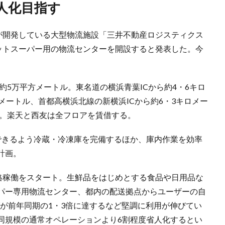
省人化目指す
産が開発している大型物流施設「三井不動産ロジスティクス
ネットスーパー用の物流センターを開設すると発表した。今
約5万平方メートル。東名道の横浜青葉ICから約4・6キロ
メートル、首都高横浜北線の新横浜ICから約6・3キロメー
定。楽天と西友は全フロアを賃借する。
できるよう冷蔵・冷凍庫を完備するほか、庫内作業を効率
計画。
本格稼働をスタート。生鮮品をはじめとする食品や日用品な
パー専用物流センター、都内の配送拠点からユーザーの自
上げが前年同期の1・3倍に達するなど堅調に利用が伸びてい
同規模の通常オペレーションより6割程度省人化するとい