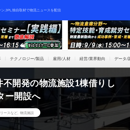
ーン,3PL,独自取材で物流ニュースを配信
事
テクノロジー/製品
雇用/人材
経営/業界動向
データ/
井不開発の物流施設1棟借りし
ター開設へ
リースなど
,
物流施設