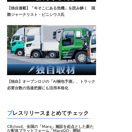
【独自連載】「今そこにある危機」を読み解く 国
際ジャーナリスト・ビニシウス氏
【独自】オープンロジの「AI梱包予測」、トラック
必要台数の迅速把握にも活用本格化
プレスリリースまとめてチェック
CBcloud、全国の「Marq」施設を起点とした新た
な配送プラットフォーム「MarqGO」開始