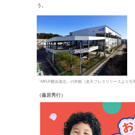
う。
「MFLP横浜港北」の外観（楽天プレスリリースより引
（藤原秀行）