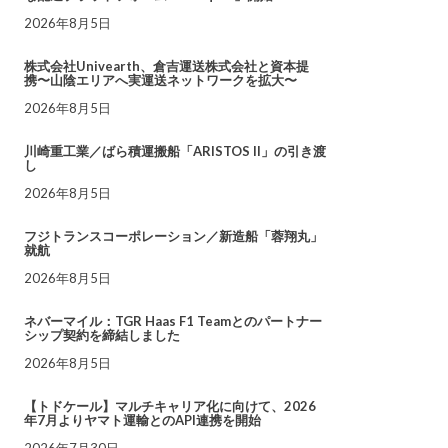
2026年8月5日
株式会社Univearth、倉吉運送株式会社と資本提
携〜山陰エリアへ実運送ネットワークを拡大〜
2026年8月5日
川崎重工業／ばら積運搬船「ARISTOS II」の引き渡
し
2026年8月5日
フジトランスコーポレーション／新造船「蓉翔丸」
就航
2026年8月5日
ネバーマイル：TGR Haas F1 Teamとのパートナー
シップ契約を締結しました
2026年8月5日
【トドケール】マルチキャリア化に向けて、2026
年7月よりヤマト運輸とのAPI連携を開始
2026年7月30日