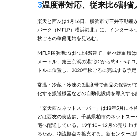
3温度帯対応、従来比6割
楽天と西友は1月16日、横浜市で三井不動
パーク（MFLP）横浜港北」に、インター
秋ごろの稼働開始を見込む。
MFLP横浜港北は地上4階建て、延べ床面積は
メートル、第三京浜の港北ICから約4・5キロ
トルに位置し、2020年秋ごろに完成する予
常温・冷蔵・冷凍の3温度帯で商品の保管が
化する搬送機器などの自動化設備を導入する
「楽天西友ネットスーパー」は18年5月に
どは西友の実店舗、千葉県柏市のネットスー
宅へ配送している。19年10～12月の売り
るため、物流拠点を拡充する。新センターは