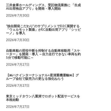
三井倉庫ホールディングス、受託物流業務に 「生成
AI出荷検品アプリ」を開発・導入開始
2026年7月30日
“独自開発こだわり”のサプリメントでD2C展開する
「ウェルモット製薬」がEC自動出荷アプリ「シッピ
ーノ」を導入
2026年7月30日
自動車船の荷役中断を抑制する自動車移動用「スケ
ーター」を開発・導入 ～自力走行できない車両を約
5分で移動可能に～
2026年7月27日
【㈱ハナインターナショナル×星清重機運輸㈱】グ
ループ会社で販売力の更なる強化ねらう
2026年7月27日
東京ミッドタウン八重洲でロボット配送サービスを
本格始動
2026年7月27日