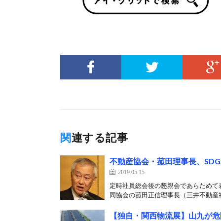
関連する記事
不動産協会・菰田理事長、SD
2019.05.15
定時社員総会後の懇親会であらためて表
同協会の菰田正信理事長（三井不動産社
【独自・関西物流展】山九が危