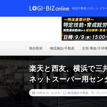
物流不動産,ロボット,ドロ
独自取材
物流施設/不動産
災害/事故/不祥
楽天と西友、横浜で三
ネットスーパー用セン
2020.01.16 14:34:43
物流施設/不動産
プレスリ