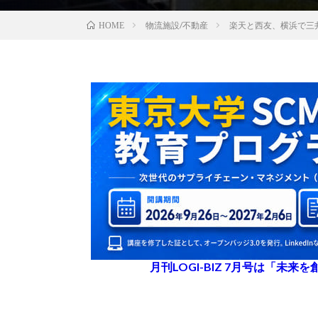
物流施設/不動産
楽天と西友、横浜で三
HOME
月刊LOGI-BIZ 7月号は「未