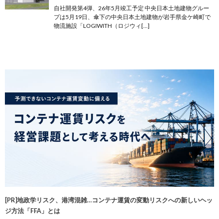
自社開発第4弾、26年5月竣工予定 中央日本土地建物グルー
プは5月19日、傘下の中央日本土地建物が岩手県金ケ崎町で
物流施設「LOGIWITH（ロジウィ[…]
[PR]地政学リスク、港湾混雑…コンテナ運賃の変動リスクへの新しいヘッ
ジ方法「FFA」とは