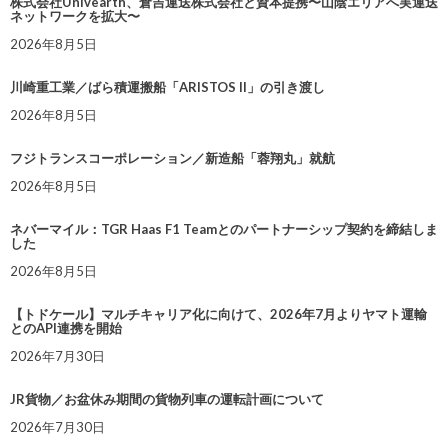
株式会社Univearth、倉吉運送株式会社と資本提携〜山陰エリアへ実運送
ネットワークを拡大〜
2026年8月5日
川崎重工業／ばら積運搬船「ARISTOS II」の引き渡し
2026年8月5日
フジトランスコーポレーション／新造船「蓉翔丸」就航
2026年8月5日
ネバーマイル：TGR Haas F1 Teamとのパートナーシップ契約を締結しま
した
2026年8月5日
【トドケール】マルチキャリア化に向けて、2026年7月よりヤマト運輸
とのAPI連携を開始
2026年7月30日
JR貨物／お盆休み期間の貨物列車の運転計画について
2026年7月30日