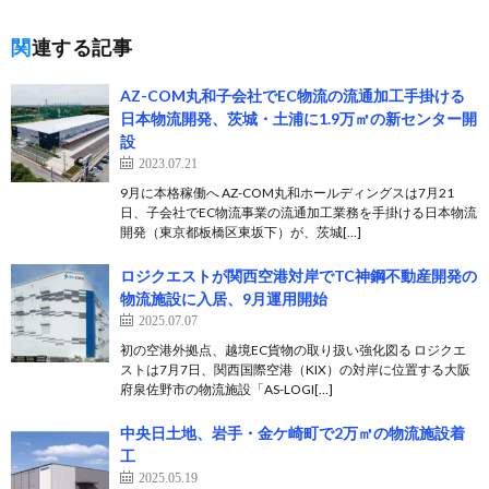
関連する記事
AZ-COM丸和子会社でEC物流の流通加工手掛ける
日本物流開発、茨城・土浦に1.9万㎡の新センター開
設
2023.07.21
9月に本格稼働へ AZ-COM丸和ホールディングスは7月21
日、子会社でEC物流事業の流通加工業務を手掛ける日本物流
開発（東京都板橋区東坂下）が、茨城[…]
ロジクエストが関西空港対岸でTC神鋼不動産開発の
物流施設に入居、9月運用開始
2025.07.07
初の空港外拠点、越境EC貨物の取り扱い強化図る ロジクエ
ストは7月7日、関西国際空港（KIX）の対岸に位置する大阪
府泉佐野市の物流施設「AS-LOGI[…]
中央日土地、岩手・金ケ崎町で2万㎡の物流施設着
工
2025.05.19