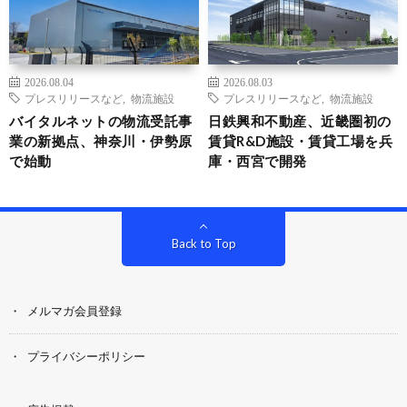
2026.08.04
2026.08.03
プレスリリースなど
,
物流施設
プレスリリースなど
,
物流施設
バイタルネットの物流受託事
日鉄興和不動産、近畿圏初の
業の新拠点、神奈川・伊勢原
賃貸R&D施設・賃貸工場を兵
で始動
庫・西宮で開発
Back to Top
メルマガ会員登録
プライバシーポリシー