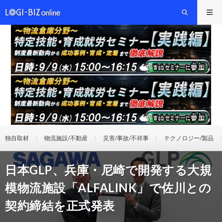
独自取材
物流施設/不動産
災害/事故/不祥事
テクノロジー/製品
日本GLP、兵庫・尼崎で開発する大規
模物流施設「ALFALINK」で佐川との
契約締結を正式発表