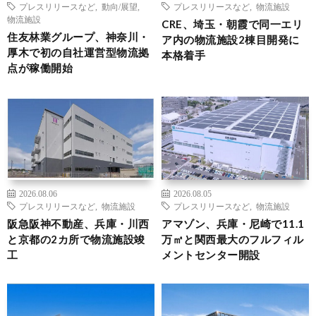
プレスリリースなど
,
動向/展望
,
プレスリリースなど
,
物流施設
物流施設
CRE、埼玉・朝霞で同一エリ
住友林業グループ、神奈川・
ア内の物流施設2棟目開発に
厚木で初の自社運営型物流拠
本格着手
点が稼働開始
2026.08.06
2026.08.05
プレスリリースなど
,
物流施設
プレスリリースなど
,
物流施設
阪急阪神不動産、兵庫・川西
アマゾン、兵庫・尼崎で11.1
と京都の2カ所で物流施設竣
万㎡と関西最大のフルフィル
工
メントセンター開設