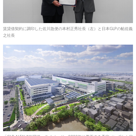
賃貸借契約に調印した佐川急便の本村正秀社長（左）と日本GLPの帖佐義
之社長