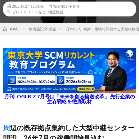
2022.10.27 12:34:45
物流施設/不動産
プレスリリースなど
,
物流施設
物流施設/不動産
日本GLP、兵庫・尼崎で開発する大規模物流
HOME
月刊LOGI-BIZ 7月号は「未来を創る輸送改革」 先行企業の
生存戦略を徹底取材
周辺の既存拠点集約した大型中継センター
開設、26年7月の稼働開始見込む