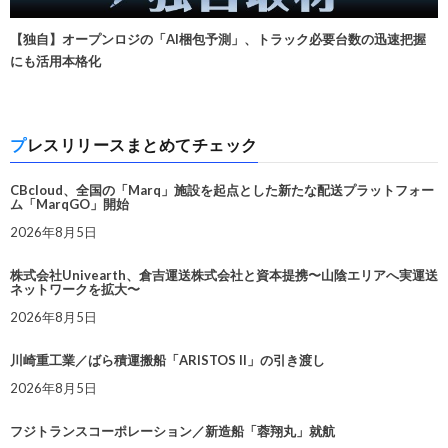
【独自】オープンロジの「AI梱包予測」、トラック必要台数の迅速把握
にも活用本格化
プレスリリースまとめてチェック
CBcloud、全国の「Marq」施設を起点とした新たな配送プラットフォー
ム「MarqGO」開始
2026年8月5日
株式会社Univearth、倉吉運送株式会社と資本提携〜山陰エリアへ実運送
ネットワークを拡大〜
2026年8月5日
川崎重工業／ばら積運搬船「ARISTOS II」の引き渡し
2026年8月5日
フジトランスコーポレーション／新造船「蓉翔丸」就航