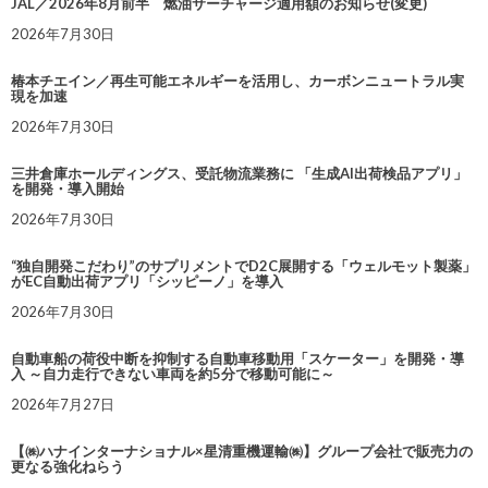
JAL／2026年8月前半 燃油サーチャージ適用額のお知らせ(変更)
2026年7月30日
椿本チエイン／再生可能エネルギーを活用し、カーボンニュートラル実
現を加速
2026年7月30日
三井倉庫ホールディングス、受託物流業務に 「生成AI出荷検品アプリ」
を開発・導入開始
2026年7月30日
“独自開発こだわり”のサプリメントでD2C展開する「ウェルモット製薬」
がEC自動出荷アプリ「シッピーノ」を導入
2026年7月30日
自動車船の荷役中断を抑制する自動車移動用「スケーター」を開発・導
入 ～自力走行できない車両を約5分で移動可能に～
2026年7月27日
【㈱ハナインターナショナル×星清重機運輸㈱】グループ会社で販売力の
更なる強化ねらう