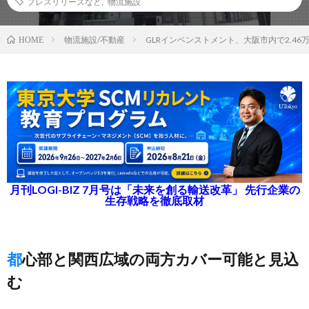
プレスリリースなど
,
物流施設
物流施設/不動産
GLRインベンストメント、大阪市内で2.4
HOME
月刊LOGI-BIZ 7月号は「未来を創る輸送改革」 先行企業の
生存戦略を徹底取材
都心部と関西広域の両方カバー可能と見込
む