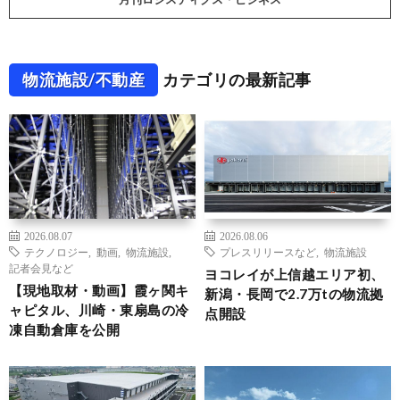
物流施設/不動産
カテゴリの最新記事
2026.08.07
2026.08.06
テクノロジー
,
動画
,
物流施設
,
プレスリリースなど
,
物流施設
記者会見など
ヨコレイが上信越エリア初、
【現地取材・動画】霞ヶ関キ
新潟・長岡で2.7万tの物流拠
ャピタル、川崎・東扇島の冷
点開設
凍自動倉庫を公開