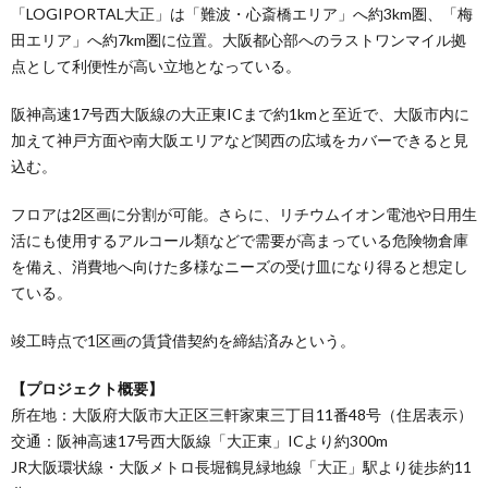
「LOGIPORTAL大正」は「難波・心斎橋エリア」へ約3km圏、「梅
田エリア」へ約7km圏に位置。大阪都心部へのラストワンマイル拠
点として利便性が高い立地となっている。
阪神高速17号西大阪線の大正東ICまで約1kmと至近で、大阪市内に
加えて神戸方面や南大阪エリアなど関西の広域をカバーできると見
込む。
フロアは2区画に分割が可能。さらに、リチウムイオン電池や日用生
活にも使用するアルコール類などで需要が高まっている危険物倉庫
を備え、消費地へ向けた多様なニーズの受け皿になり得ると想定し
ている。
竣工時点で1区画の賃貸借契約を締結済みという。
【プロジェクト概要】
所在地：大阪府大阪市大正区三軒家東三丁目11番48号（住居表示）
交通：阪神高速17号西大阪線「大正東」ICより約300m
JR大阪環状線・大阪メトロ長堀鶴見緑地線「大正」駅より徒歩約11