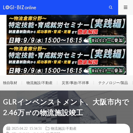
独自取材
物流施設/不動産
災害/事故/不祥事
テクノロジー/製品
GLRインベンストメント、大阪市内で
2.46万㎡の物流施設竣工
2025.04.22 15:34:51
物流施設/不動産