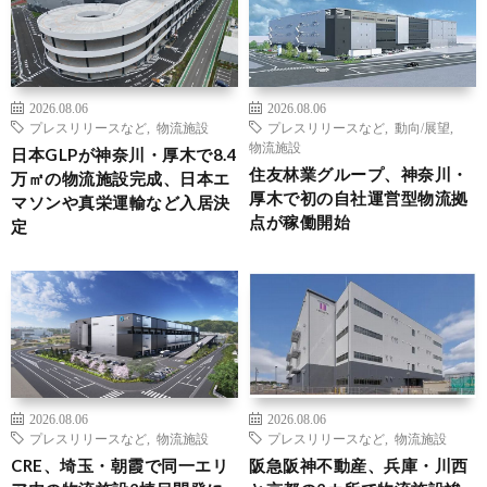
2026.08.06
2026.08.06
プレスリリースなど
,
物流施設
プレスリリースなど
,
動向/展望
,
物流施設
日本GLPが神奈川・厚木で8.4
住友林業グループ、神奈川・
万㎡の物流施設完成、日本エ
厚木で初の自社運営型物流拠
マソンや真栄運輸など入居決
点が稼働開始
定
2026.08.06
2026.08.06
プレスリリースなど
,
物流施設
プレスリリースなど
,
物流施設
CRE、埼玉・朝霞で同一エリ
阪急阪神不動産、兵庫・川西