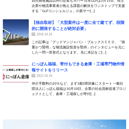
自社開発施設以外の企業もカバー 日本GLPは5月15日、荷主
企業や物流事業者が抱える課題の解決をワンストップで支援
する「GLPコンシェルジュ」の新サー[…]
【独自取材】「大型案件は一度に全て建てず、段階
的に開発することが絶対必要」
2018.10.16
この記事は「グッドマンジャパン・ブルックスＣＥＯ、「慎
重かつ賢明」な物流施設投資を堅持」のインタビューを元に
した一問一答形式となります。 先に本記をご[…]
にっぽん福福、寄付もできる倉庫・工場専門物件情
報サイトをリリース
2023.10.10
仲介手数料の20％など、まず1都3県対象にスタート 一般社
団法人にっぽん福福は10月10日、企業の社会貢献促進プロジ
ェクトとして、倉庫・工場探しが寄付[…]