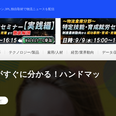
ーン,3PL,独自取材で物流ニュースを配信
事
テクノロジー/製品
雇用/人材
経営/業界動向
データ/
がすぐに分かる！ハンドマッ
ど