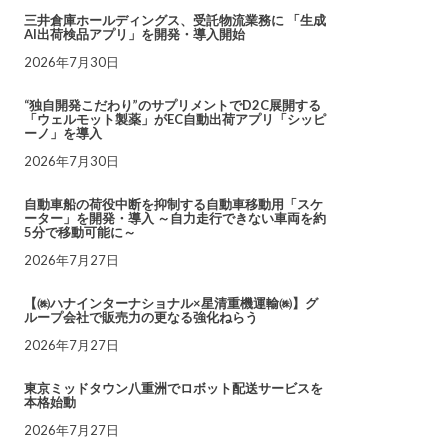
三井倉庫ホールディングス、受託物流業務に 「生成
AI出荷検品アプリ」を開発・導入開始
2026年7月30日
“独自開発こだわり”のサプリメントでD2C展開する
「ウェルモット製薬」がEC自動出荷アプリ「シッピ
ーノ」を導入
2026年7月30日
自動車船の荷役中断を抑制する自動車移動用「スケ
ーター」を開発・導入 ～自力走行できない車両を約
5分で移動可能に～
2026年7月27日
【㈱ハナインターナショナル×星清重機運輸㈱】グ
ループ会社で販売力の更なる強化ねらう
2026年7月27日
東京ミッドタウン八重洲でロボット配送サービスを
本格始動
2026年7月27日