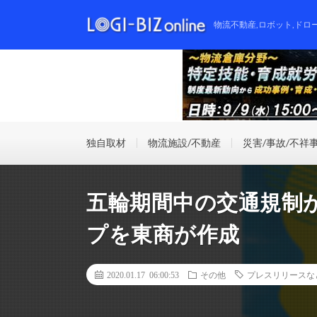
物流不動産,ロボット,ドロ
独自取材
物流施設/不動産
災害/事故/不祥
五輪期間中の交通規制
プを東商が作成
2020.01.17 06:00:53
その他
プレスリリースな