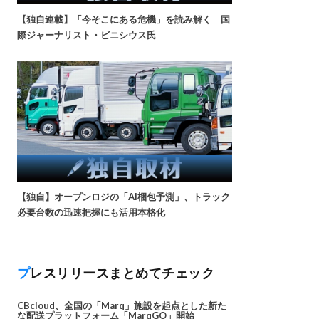
【独自連載】「今そこにある危機」を読み解く 国
際ジャーナリスト・ビニシウス氏
【独自】オープンロジの「AI梱包予測」、トラック
必要台数の迅速把握にも活用本格化
プレスリリースまとめてチェック
CBcloud、全国の「Marq」施設を起点とした新た
な配送プラットフォーム「MarqGO」開始