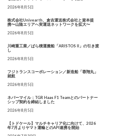
2026年8月5日
株式会社Univearth、倉吉運送株式会社と資本提
携〜山陰エリアへ実運送ネットワークを拡大〜
2026年8月5日
川崎重工業／ばら積運搬船「ARISTOS II」の引き渡
し
2026年8月5日
フジトランスコーポレーション／新造船「蓉翔丸」
就航
2026年8月5日
ネバーマイル：TGR Haas F1 Teamとのパートナー
シップ契約を締結しました
2026年8月5日
【トドケール】マルチキャリア化に向けて、2026
年7月よりヤマト運輸とのAPI連携を開始
2026年7月30日