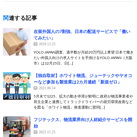
関連する記事
在留外国人の7割強、日本の配送サービスで「働い
てみたい」
2019.12.25
YOLO JAPAN調査、過半数が月給20万円以上希望 日本で働き
たい外国人向けの求人サイトを手掛けるYOLO JAPAN（大阪
市）は12月25日、日[…]
【独自取材】ホワイト物流、ジューテックやヤオコ
ーなど参加も製造業は2カ月連続「新規ゼロ」
2021.06.14
5月末で1225、拡大の動き停滞が鮮明に 政府が物流事業者や
荷主企業と連携してトラックドライバーの就労環境改善など
を図る「ホワイト物流」推進運動に賛同[…]
フジテックス、物流業界向け人材紹介サービスを開
始
2021.11.25