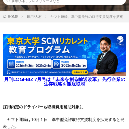
雇用/人材
,
プレスリリースなど
雇用/人材
ヤマト運輸、準中型免許の取得支援制度を拡充
HOME
月刊LOGI-BIZ 7月号は「未来を創る輸送改革」 先行企業の
生存戦略を徹底取材
採用内定のドライバーも取得費用補助対象に
ヤマト運輸は10月１日、準中型免許取得支援制度を拡充すると発
表した。