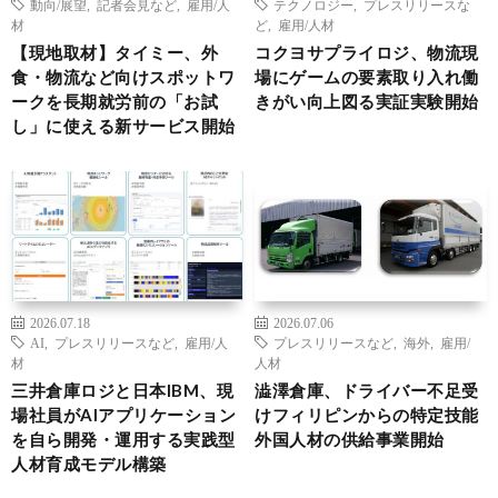
動向/展望
,
記者会見など
,
雇用/人
テクノロジー
,
プレスリリースな
材
ど
,
雇用/人材
【現地取材】タイミー、外
コクヨサプライロジ、物流現
食・物流など向けスポットワ
場にゲームの要素取り入れ働
ークを長期就労前の「お試
きがい向上図る実証実験開始
し」に使える新サービス開始
2026.07.18
2026.07.06
AI
,
プレスリリースなど
,
雇用/人
プレスリリースなど
,
海外
,
雇用/
材
人材
三井倉庫ロジと日本IBM、現
澁澤倉庫、ドライバー不足受
場社員がAIアプリケーション
けフィリピンからの特定技能
を自ら開発・運用する実践型
外国人材の供給事業開始
人材育成モデル構築