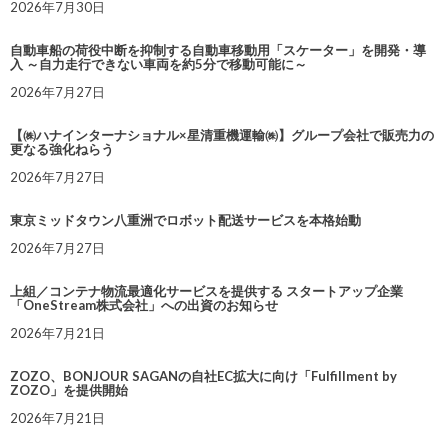
2026年7月30日
自動車船の荷役中断を抑制する自動車移動用「スケーター」を開発・導
入 ～自力走行できない車両を約5分で移動可能に～
2026年7月27日
【㈱ハナインターナショナル×星清重機運輸㈱】グループ会社で販売力の
更なる強化ねらう
2026年7月27日
東京ミッドタウン八重洲でロボット配送サービスを本格始動
2026年7月27日
上組／コンテナ物流最適化サービスを提供する スタートアップ企業
「OneStream株式会社」への出資のお知らせ
2026年7月21日
ZOZO、BONJOUR SAGANの自社EC拡大に向け「Fulfillment by
ZOZO」を提供開始
2026年7月21日