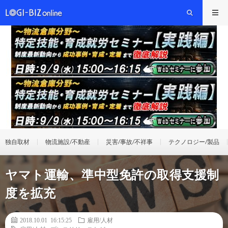
独自取材
物流施設/不動産
災害/事故/不祥事
テクノロジー/製品
ヤマト運輸、準中型免許の取得支援制
度を拡充
2018.10.01 16:15:25
雇用/人材