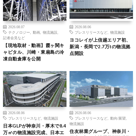
2026.08.07
2026.08.06
テクノロジー
,
動画
,
物流施設
,
プレスリリースなど
,
物流施設
記者会見など
ヨコレイが上信越エリア初、
【現地取材・動画】霞ヶ関キ
新潟・長岡で2.7万tの物流拠
ャピタル、川崎・東扇島の冷
点開設
凍自動倉庫を公開
2026.08.06
2026.08.06
プレスリリースなど
,
物流施設
プレスリリースなど
,
動向/展望
,
物流施設
日本GLPが神奈川・厚木で8.4
住友林業グループ、神奈川・
万㎡の物流施設完成、日本エ