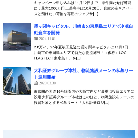
キャンペーン申し込みは11月12日まで、条件満たせば可能
に：最大1000万円 三菱商事は10月28日、倉庫の空きスペー
スと預けたい荷物を専用のウェブサ[…]
霞ヶ関キャピタル、川崎市の東扇島エリアで冷凍自
動倉庫を開発
2024.11.01
2.8万㎡、26年夏竣工見込む 霞ヶ関キャピタルは11月1日、
川崎市の東扇島エリアで新たな物流施設「（仮称）LOGI
FLAG TECH 東扇島Ⅰ」を[…]
大和証券グループ本社、物流施設メーンの私募リー
ト運用開始
2020.03.30
東京圏の国道16号線圏内や大阪市内など最重点投資エリアに
設定 大和証券グループ本社はこのほど、物流施設をメーンの
投資対象とする私募リート「大和証券ロジ[…]