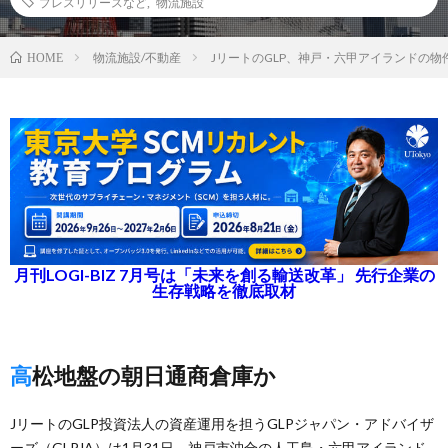
プレスリリースなど
,
物流施設
物流施設/不動産
JリートのGLP、神戸・六甲アイランドの
HOME
月刊LOGI-BIZ 7月号は「未来を創る輸送改革」 先行企業の
生存戦略を徹底取材
高松地盤の朝日通商倉庫か
JリートのGLP投資法人の資産運用を担うGLPジャパン・アドバイザ
ーズ（GLPJA）は1月31日、神戸市沖合の人工島・六甲アイランド