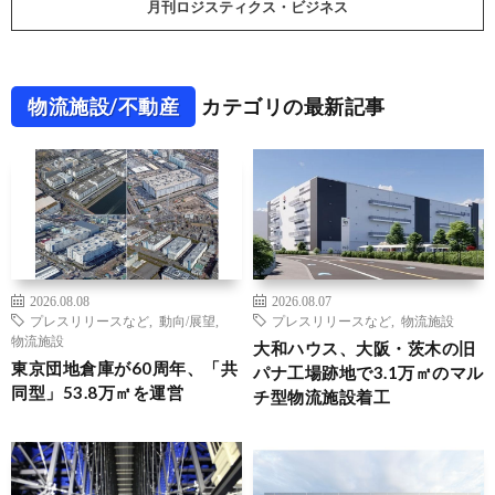
月刊ロジスティクス・ビジネス
物流施設/不動産
カテゴリの最新記事
2026.08.08
2026.08.07
プレスリリースなど
,
動向/展望
,
プレスリリースなど
,
物流施設
物流施設
大和ハウス、大阪・茨木の旧
東京団地倉庫が60周年、「共
パナ工場跡地で3.1万㎡のマル
同型」53.8万㎡を運営
チ型物流施設着工