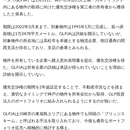
内にある物件の取得に向けた優先交渉権を第三者の所有者から獲得
したと発表した。
期限は2022年3月末まで。対象物件は1995年1月に完成し、延べ床
面積は1万2478平方メートル。GLPJAは詳細を開示していないが、
対象物件の所在地には高松市を本拠とする物流企業、朝日通商の関
西支店が存在しており、支店の倉庫とみられる。
物件を所有している企業へ購入意向表明書を提出、優先交渉権を得
た。GLPJAは所有企業の詳細は承諾が得られていないことを理由に
詳細を開示していない。
優先交渉権の期間を2年超設定することで、不動産市況などを踏ま
え、適切なタイミングで神戸の物件を所有会社から取得、GLP投資
法人のポートフォリオに組み入れられるようにするのが狙いだ。
GLPJAは川崎市の東扇島エリアにある物件でも同様の「ブリッジス
キーム」と呼ばれる手法を取り入れており、今後も優良なポートフ
ォリオ拡充へ積極的に検討する構え。