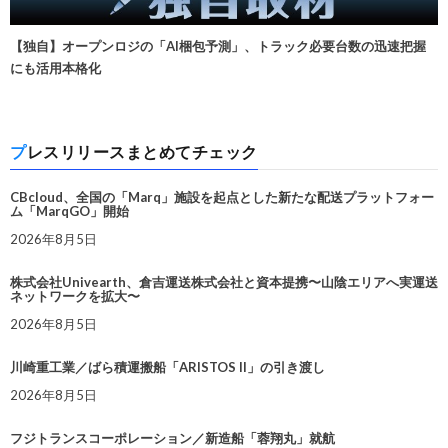
【独自】オープンロジの「AI梱包予測」、トラック必要台数の迅速把握
にも活用本格化
プレスリリースまとめてチェック
CBcloud、全国の「Marq」施設を起点とした新たな配送プラットフォー
ム「MarqGO」開始
2026年8月5日
株式会社Univearth、倉吉運送株式会社と資本提携〜山陰エリアへ実運送
ネットワークを拡大〜
2026年8月5日
川崎重工業／ばら積運搬船「ARISTOS II」の引き渡し
2026年8月5日
フジトランスコーポレーション／新造船「蓉翔丸」就航