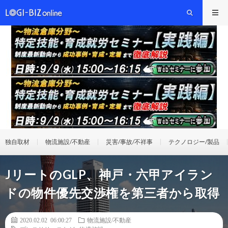
独自取材
物流施設/不動産
災害/事故/不祥事
テクノロジー/製品
JリートのGLP、神戸・六甲アイラン
ドの物件優先交渉権を第三者から取得
2020.02.02 06:00:27
物流施設/不動産