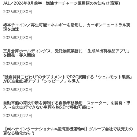
JAL／2026年8月前半 燃油サーチャージ適用額のお知らせ(変更)
2026年7月30日
椿本チエイン／再生可能エネルギーを活用し、カーボンニュートラル実
現を加速
2026年7月30日
三井倉庫ホールディングス、受託物流業務に 「生成AI出荷検品アプリ」
を開発・導入開始
2026年7月30日
“独自開発こだわり”のサプリメントでD2C展開する「ウェルモット製薬」
がEC自動出荷アプリ「シッピーノ」を導入
2026年7月30日
自動車船の荷役中断を抑制する自動車移動用「スケーター」を開発・導
入 ～自力走行できない車両を約5分で移動可能に～
2026年7月27日
【㈱ハナインターナショナル×星清重機運輸㈱】グループ会社で販売力の
更なる強化ねらう