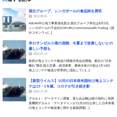
国分グループ、シンガポールの食品卸を買収
2024.08.05
ASEAN中心地で事業強化図る 国分グループ本社は8月5日、
シンガポールの子会社KOKUBU Commonwealth Trading（国
分コモンウェ[…]
米ロサンゼルス港の混雑、今夏まで改善しないとの
厳しい予想も
2022.01.19
政府が海上コンテナ輸送の情報共有会合開催、船社の“日本
離れ”懸念 国土交通、経済産業、農林水産の3省は1月14日、
海上コンテナ輸送が世界的に混乱してい[…]
【新型ウイルス】10月の日本発米国向け海上コンテ
ナは23・1％減、コロナが引き続き影
2020.11.20
デカルト・データマイン調査、落ち込み幅は縮小傾向に 米調
査機関デカルト・データマインが11月20日公表した日本発着
の海上コンテナ輸送量に関する最新調査[…]