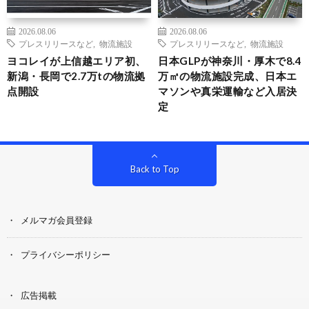
2026.08.06
2026.08.06
プレスリリースなど
,
物流施設
プレスリリースなど
,
物流施設
ヨコレイが上信越エリア初、
日本GLPが神奈川・厚木で8.4
新潟・長岡で2.7万tの物流拠
万㎡の物流施設完成、日本エ
点開設
マソンや真栄運輸など入居決
定
Back to Top
メルマガ会員登録
プライバシーポリシー
広告掲載