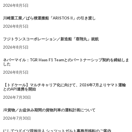
2026年8月5日
川崎重工業／ばら積運搬船「ARISTOS II」の引き渡し
2026年8月5日
フジトランスコーポレーション／新造船「蓉翔丸」就航
2026年8月5日
ネバーマイル：TGR Haas F1 Teamとのパートナーシップ契約を締結しま
した
2026年8月5日
【トドケール】マルチキャリア化に向けて、2026年7月よりヤマト運輸
とのAPI連携を開始
2026年7月30日
JR貨物／お盆休み期間の貨物列車の運転計画について
2026年7月30日
にしてつドイツ現地法人 シュツットガルト事務所移転のご案内