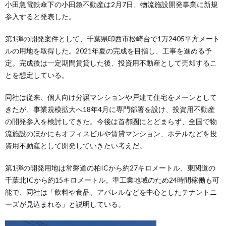
小田急電鉄傘下の小田急不動産は2月7日、物流施設開発事業に新規
参入すると発表した。
第1弾の開発案件として、千葉県印西市松崎台で1万2405平方メート
ルの用地を取得した。2021年夏の完成を目指し、工事を進める予
定。完成後は一定期間賃貸した後、投資用不動産として売却するこ
とを想定している。
同社は従来、個人向け分譲マンションや戸建て住宅をメーンとして
きたが、事業規模拡大へ18年4月に専門部署を設け、投資用不動産
の開発参入を検討してきた。今後は首都圏にとどまらず、全国で物
流施設のほかにもオフィスビルや賃貸マンション、ホテルなどを投
資用不動産として開発していきたい考えだ。
第1弾の開発用地は常磐道の柏ICから約27キロメートル、東関道の
千葉北ICから約15キロメートル。準工業地域のため24時間稼働も可
能で、同社は「飲料や食品、アパレルなどを中心としたテナントニ
ーズが見込まれる」と説明している。