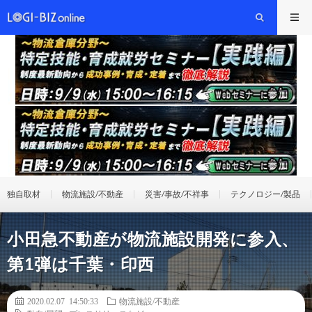
独自取材
物流施設/不動産
災害/事故/不祥事
テクノロジー/製品
小田急不動産が物流施設開発に参入、
第1弾は千葉・印西
2020.02.07 14:50:33
物流施設/不動産