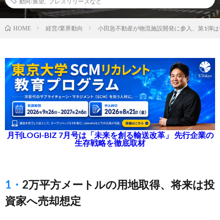
動向/展望
,
プレスリリースなど
経営/業界動向
小田急不動産が物流施設開発に参入、第1弾は
HOME
月刊LOGI-BIZ 7月号は「未来を創る輸送改革」 先行企業の
生存戦略を徹底取材
1・2万平方メートルの用地取得、将来は投
資家へ売却想定