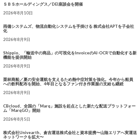
ＳＢＳホールディングス／DEI座談会を開催
2026年8月10日
両備システムズ、物流自動化システムを手掛ける 株式会社APTを子会社
化
2026年8月9日
Shippio、「輸送中の商品」の可視化をInvoiceのAI-OCRで自動化する新
機能を提供開始
2026年8月9日
栗林商船／夏の安全運航を支えるため熱中症対策を強化。今年から船員
への飲料配布を開始、4年目となるファン付き作業服の支給も継続
2026年8月9日
CBcloud、全国の「Marq」施設を起点とした新たな配送プラットフォー
ム「MarqGO」開始
2026年8月5日
株式会社Univearth、倉吉運送株式会社と資本提携〜山陰エリアへ実運送
ネットワークを拡大〜