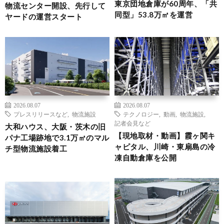
東京団地倉庫が60周年、「共
物流センター開設、先行して
同型」53.8万㎡を運営
ヤードの運営スタート
2026.08.07
2026.08.07
プレスリリースなど
,
物流施設
テクノロジー
,
動画
,
物流施設
,
記者会見など
大和ハウス、大阪・茨木の旧
【現地取材・動画】霞ヶ関キ
パナ工場跡地で3.1万㎡のマル
ャピタル、川崎・東扇島の冷
チ型物流施設着工
凍自動倉庫を公開