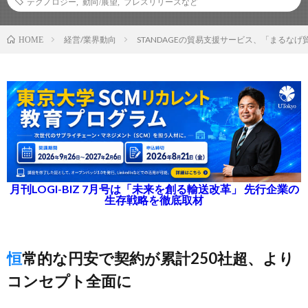
テクノロジー
,
動向/展望
,
プレスリリースなど
経営/業界動向
STANDAGEの貿易支援サービス、「まるな
HOME
月刊LOGI-BIZ 7月号は「未来を創る輸送改革」 先行企業の
生存戦略を徹底取材
恒常的な円安で契約が累計250社超、より
コンセプト全面に