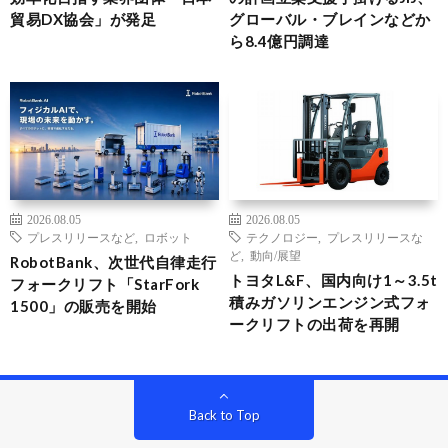
貿易DX協会」が発足
グローバル・ブレインなどか
ら8.4億円調達
2026.08.05
2026.08.05
プレスリリースなど
,
ロボット
テクノロジー
,
プレスリリースな
ど
,
動向/展望
RobotBank、次世代自律走行
トヨタL&F、国内向け1～3.5t
フォークリフト「StarFork
積みガソリンエンジン式フォ
1500」の販売を開始
ークリフトの出荷を再開
Back to Top