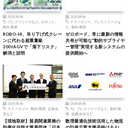
2026.08.06
2026.08.06
プレスリリースなど
,
ロボット
,
テクノロジー
,
プレスリリースな
動向/展望
ど
,
動向/展望
ROBO-HI、吊り下げ式クレー
ゼロボード、常に最新の情報
ンに代わる超重量級
共有が可能な“動的サプライヤ
200tAGVで「落下リスク」
ー管理”実現する新システムの
解消と説明
提供開始へ
2026.08.06
2026.08.06
テクノロジー
,
動向/展望
,
記者会
AI
,
プレスリリースなど
,
動向/展
見など
望
,
提携/合弁など
【現地取材】貿易関連業務の
数理最適化技術活用した物流
効率化目指す業界団体「日本
の計画立案支援手掛けるJIJ、