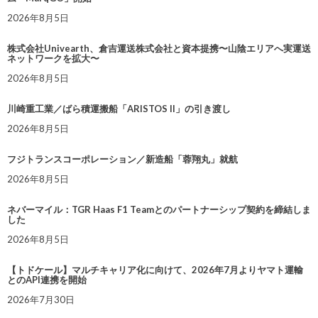
2026年8月5日
株式会社Univearth、倉吉運送株式会社と資本提携〜山陰エリアへ実運送
ネットワークを拡大〜
2026年8月5日
川崎重工業／ばら積運搬船「ARISTOS II」の引き渡し
2026年8月5日
フジトランスコーポレーション／新造船「蓉翔丸」就航
2026年8月5日
ネバーマイル：TGR Haas F1 Teamとのパートナーシップ契約を締結しま
した
2026年8月5日
【トドケール】マルチキャリア化に向けて、2026年7月よりヤマト運輸
とのAPI連携を開始
2026年7月30日