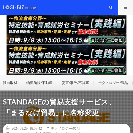
独自取材
物流施設/不動産
災害/事故/不祥事
テクノロジー/製品
STANDAGEの貿易支援サービス、
「まるなげ貿易」に名称変更
2024.08.29 16:57:42
テクノロジー/製品