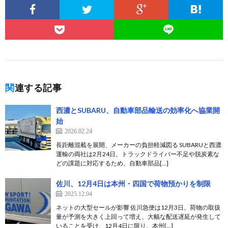
関連する記事
西濃とSUBARU、自動車部品輸送の効率化へ協業開
始
2026.02.24
長距離混載を展開、メーカーの負担軽減図る SUBARUと西濃
運輸の両社は2月24日、トラックドライバー不足や脱炭素な
どの課題に対応するため、自動車部品[…]
佐川、12月4日は本州・四国で荷物預かりを制限
2025.12.04
ネットの大型セールが影響 佐川急便は12月3日、荷物の取扱
量が予測を大きく上回って増え、大幅な配送遅延が発生して
いることを受け、12月4日に限り、本州[…]