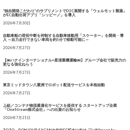
“独自開発こだわり”のサプリメントでD2C展開する「ウェルモット製薬」
がEC自動出荷アプリ「シッピーノ」を導入
2026年7月30日
自動車船の荷役中断を抑制する自動車移動用「スケーター」を開発・導
入 ～自力走行できない車両を約5分で移動可能に～
2026年7月27日
【㈱ハナインターナショナル×星清重機運輸㈱】グループ会社で販売力の
更なる強化ねらう
2026年7月27日
東京ミッドタウン八重洲でロボット配送サービスを本格始動
2026年7月27日
上組／コンテナ物流最適化サービスを提供する スタートアップ企業
「OneStream株式会社」への出資のお知らせ
2026年7月21日