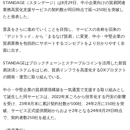
STANDAGE（スタンデージ）は8月29日、中小企業向けの貿易関連
業務高質化支援サービスの契約数が同日時点で延べ250社を突破し
たと発表した。
普及をさらに進めていくことを目指し、サービスの名称を旧来の
「デジトラッド」から「まるなげ貿易」に変更、中小・中堅企業の
貿易業務を包括的にサポートするコンセプトをより分かりやすく全
面に出す。
STANDAGEはブロックチェーンとステーブルコインを活用した新貿
易決済システムをはじめ、貿易インフラを高度化するDXプロダクト
の開発・運営に取り組んでいる。
中小・中堅企業の貿易環境構築を一気通貫で支援する取り組みとし
て誕生した同サービスは、2022年末ごろから恒常化する円安の影響
を受け、23年8月末に累計契約社数が100社、24年2月に150社を突
破。サービス正式提供開始からおよそ2年となる24年8月29日時点
で、契約者数250社を超えた。