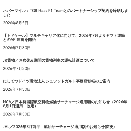
ネバーマイル：TGR Haas F1 Teamとのパートナーシップ契約を締結しま
した
2026年8月5日
【トドケール】マルチキャリア化に向けて、2026年7月よりヤマト運輸
とのAPI連携を開始
2026年7月30日
JR貨物／お盆休み期間の貨物列車の運転計画について
2026年7月30日
にしてつドイツ現地法人 シュツットガルト事務所移転のご案内
2026年7月30日
NCA／日本発国際航空貨物燃油サーチャージ適用額のお知らせ（2026年
8月1日適用 改定）
2026年7月30日
JAL／2026年8月前半 燃油サーチャージ適用額のお知らせ(変更)