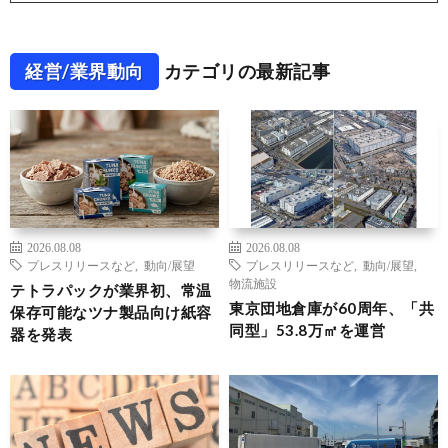
経営/業界動向
カテゴリの最新記事
2026.08.08
2026.08.08
プレスリリースなど
,
動向/展望
プレスリリースなど
,
動向/展望
,
物流施設
テトラパックが業界初、常温
東京団地倉庫が60周年、「共
保存可能なツナ製品向け紙容
同型」53.8万㎡を運営
器を発表