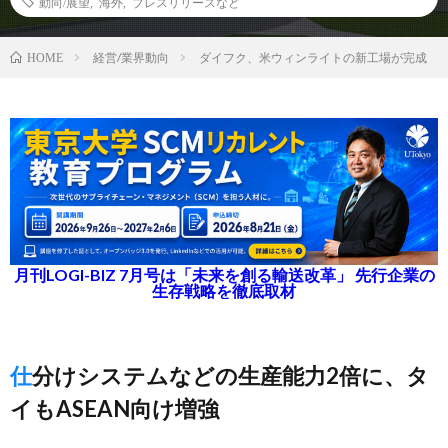
動向/展望
,
海外
,
プレスリリースなど
経営/業界動向
ダイフク、米ウィンライトの新工場が完成
HOME
月刊LOGI-BIZ 7月号は「未来を創る輸送改革」 先行企業の
生存戦略を徹底取材
仕分けシステムなどの生産能力2倍に、タ
イもASEAN向け増強