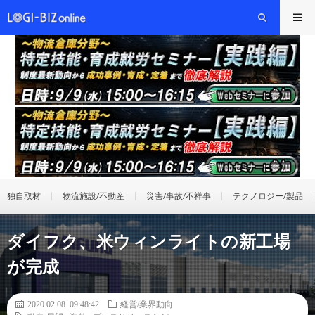
独自取材
物流施設/不動産
災害/事故/不祥事
テクノロジー/製品
ダイフク、米ウィンライトの新工場
が完成
2020.02.08 09:48:42
経営/業界動向