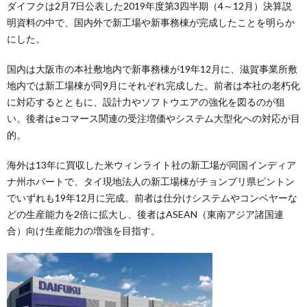
ダイフクは2月7日公表した2019年度第3四半期（4～12月）決算説
明資料の中で、国内外で新工場や新事務棟が完成したことを明らか
にした。
国内は大阪市の本社敷地内で新事務棟が19年12月に、滋賀事業所敷
地内では新工場棟が同9月にそれぞれ完成した。前者は本社の老朽化
に対応するとともに、設計力やソフトウエアの強化を図るのが狙
い。後者はeコマース関連の受注増価やシステム大型化への対応が目
的。
海外は13年に買収した米ウィンライト社の新工場が同国インディア
ナ州ホバートで、タイ現地法人の新工場棟がチョンブリ県ピントン
でいずれも19年12月に完成。前者は仕分けシステムやコンベヤーな
どの生産能力を2倍に拡大し、後者はASEAN（東南アジア諸国連
合）向け生産能力の増強を目指す。