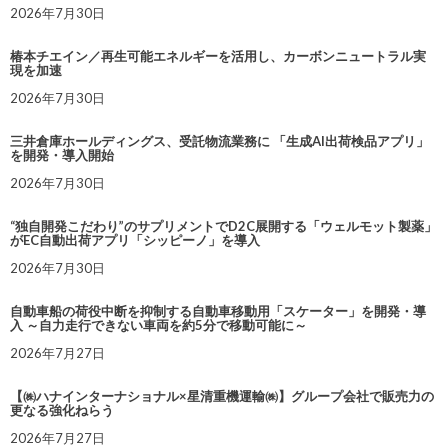
2026年7月30日
椿本チエイン／再生可能エネルギーを活用し、カーボンニュートラル実
現を加速
2026年7月30日
三井倉庫ホールディングス、受託物流業務に 「生成AI出荷検品アプリ」
を開発・導入開始
2026年7月30日
“独自開発こだわり”のサプリメントでD2C展開する「ウェルモット製薬」
がEC自動出荷アプリ「シッピーノ」を導入
2026年7月30日
自動車船の荷役中断を抑制する自動車移動用「スケーター」を開発・導
入 ～自力走行できない車両を約5分で移動可能に～
2026年7月27日
【㈱ハナインターナショナル×星清重機運輸㈱】グループ会社で販売力の
更なる強化ねらう
2026年7月27日