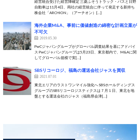
経営統合受けた経営陣確定 三菱ふそうトラック・バスと日野
自動車は11月4日、両社の経営統合に伴って発足する新持ち
株会社「ARCHION」（アーチオン）[…]
海外企業M&A、事前に価値創造の綿密な計画立案が
不可欠
2019.05.30
PwCジャパングループがグローバル調査結果を基にアドバイ
ス PwCジャパングループは5月23日、東京都内で、M&Aに関
してグローバル規模で実[…]
SBSリコーロジ、福島の運送会社ジャスを買収
2021.07.01
東北エリアのラストワンマイル強化へ SBSホールディングス
グループのSBSリコーロジスティクスは７月１日、東北を地
盤とする運送会社のジャス（福島県会津[…]