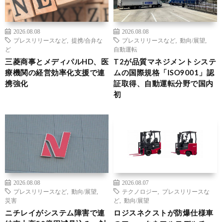
2026.08.08
2026.08.08
プレスリリースなど
,
提携/合弁な
プレスリリースなど
,
動向/展望
,
ど
自動運転
三菱商事とメディパルHD、医
T2が品質マネジメントシステ
療機関の経営効率化支援で連
ムの国際規格「ISO9001」認
携強化
証取得、自動運転分野で国内
初
2026.08.08
2026.08.07
プレスリリースなど
,
動向/展望
,
テクノロジー
,
プレスリリースな
災害
ど
,
動向/展望
ニチレイがシステム障害で連
ロジスネクストが防爆仕様車