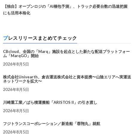
【独自】オープンロジの「AI梱包予測」、トラック必要台数の迅速把握
にも活用本格化
プレスリリースまとめてチェック
CBcloud、全国の「Marq」施設を起点とした新たな配送プラットフォー
ム「MarqGO」開始
2026年8月5日
株式会社Univearth、倉吉運送株式会社と資本提携〜山陰エリアへ実運送
ネットワークを拡大〜
2026年8月5日
川崎重工業／ばら積運搬船「ARISTOS II」の引き渡し
2026年8月5日
フジトランスコーポレーション／新造船「蓉翔丸」就航
2026年8月5日