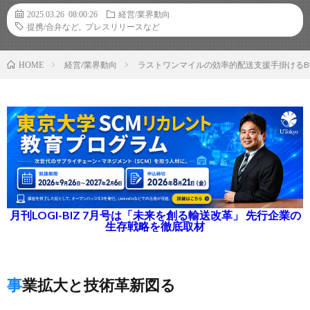
2025.03.26 08:00:26
経営/業界動向
提携/合弁など
,
プレスリリースなど
経営/業界動向
ラストワンマイルの効率的配送支援手掛けるBLU
HOME
月刊LOGI-BIZ 7月号は「未来を創る輸送改革」 先行企業の
生存戦略を徹底取材
事業拡大と技術革新図る