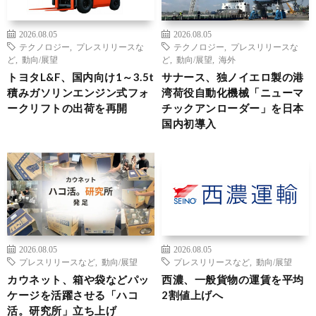
2026.08.05
2026.08.05
テクノロジー
,
プレスリリースな
テクノロジー
,
プレスリリースな
ど
,
動向/展望
ど
,
動向/展望
,
海外
トヨタL&F、国内向け1～3.5t
サナース、独ノイエロ製の港
積みガソリンエンジン式フォ
湾荷役自動化機械「ニューマ
ークリフトの出荷を再開
チックアンローダー」を日本
国内初導入
2026.08.05
2026.08.05
プレスリリースなど
,
動向/展望
プレスリリースなど
,
動向/展望
カウネット、箱や袋などパッ
西濃、一般貨物の運賃を平均
ケージを活躍させる「ハコ
2割値上げへ
活。研究所」立ち上げ