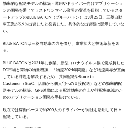
効率的な配送モデルの構築・運用やドライバー向けアプリケーショ
ンの開発を通じてラストワンマイル業界の変革を目指しているスタ
ートアップのBLUE BATON（ブルーバトン）は3月25日、三菱自動
車工業が5.9％出資したと発表した。具体的な出資額は開示していな
い。
BLUE BATONは三菱自動車の力を借り、事業拡大と技術革新を図
る。
BLUE BATONは2021年に創業。新型コロナウイルス禍で急成長した
EC市場と荷物の物量増加、「物流2024年問題」など物流業界が直面
している課題を解決するため、共同配送やStore to
Customer（StoC、店舗から個人宅への直接配送）などの効率的配
送モデルの構築、GPS連動による配達効率の向上や誤配率低減のた
めのアプリケーション開発を手掛けている。
現在では稼働ベースで約200人のドライバーが同社を活用して日々
配送している。