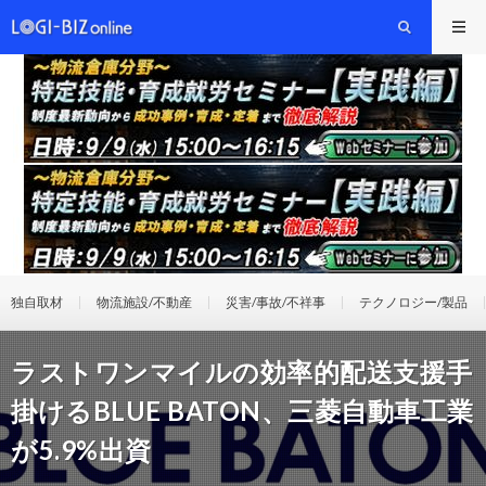
独自取材
物流施設/不動産
災害/事故/不祥事
テクノロジー/製品
ラストワンマイルの効率的配送支援手
掛けるBLUE BATON、三菱自動車工業
が5.9%出資