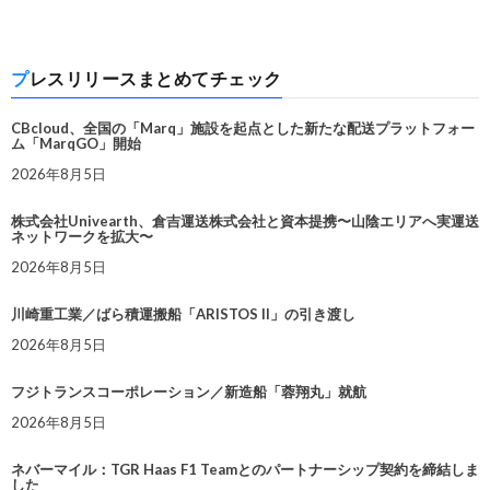
プレスリリースまとめてチェック
CBcloud、全国の「Marq」施設を起点とした新たな配送プラットフォー
ム「MarqGO」開始
2026年8月5日
株式会社Univearth、倉吉運送株式会社と資本提携〜山陰エリアへ実運送
ネットワークを拡大〜
2026年8月5日
川崎重工業／ばら積運搬船「ARISTOS II」の引き渡し
2026年8月5日
フジトランスコーポレーション／新造船「蓉翔丸」就航
2026年8月5日
ネバーマイル：TGR Haas F1 Teamとのパートナーシップ契約を締結しま
した