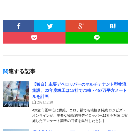
関連する記事
【独自】主要デベロッパーのマルチテナント型物流
施設、22年度竣工は15社で71棟・457万平方メート
ルを計画
2021.12.20
4大都市圏中心に供給、コロナ禍でも積極さ持続 ロジビズ・
オンラインが、主要な物流施設デベロッパー22社を対象に実
施したアンケート調査の回答を集計したと[…]