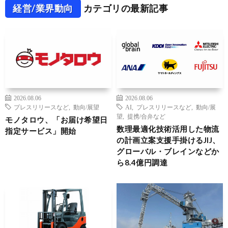
経営/業界動向
カテゴリの最新記事
2026.08.06
2026.08.06
プレスリリースなど
,
動向/展望
AI
,
プレスリリースなど
,
動向/展
望
,
提携/合弁など
モノタロウ、「お届け希望日
数理最適化技術活用した物流
指定サービス」開始
の計画立案支援手掛けるJIJ、
グローバル・ブレインなどか
ら8.4億円調達