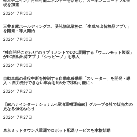
椿本チエイン／再生可能エネルギーを活用し、カーボンニュートラル実
現を加速
2026年7月30日
三井倉庫ホールディングス、受託物流業務に 「生成AI出荷検品アプリ」
を開発・導入開始
2026年7月30日
“独自開発こだわり”のサプリメントでD2C展開する「ウェルモット製薬」
がEC自動出荷アプリ「シッピーノ」を導入
2026年7月30日
自動車船の荷役中断を抑制する自動車移動用「スケーター」を開発・導
入 ～自力走行できない車両を約5分で移動可能に～
2026年7月27日
【㈱ハナインターナショナル×星清重機運輸㈱】グループ会社で販売力の
更なる強化ねらう
2026年7月27日
東京ミッドタウン八重洲でロボット配送サービスを本格始動