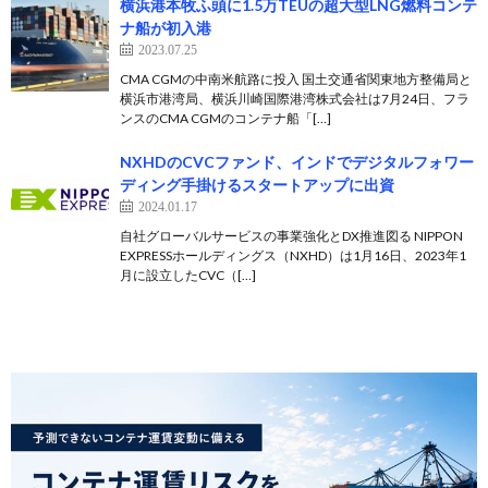
横浜港本牧ふ頭に1.5万TEUの超大型LNG燃料コンテ
ナ船が初入港
2023.07.25
CMA CGMの中南米航路に投入 国土交通省関東地方整備局と
横浜市港湾局、横浜川崎国際港湾株式会社は7月24日、フラ
ンスのCMA CGMのコンテナ船「[…]
NXHDのCVCファンド、インドでデジタルフォワー
ディング手掛けるスタートアップに出資
2024.01.17
自社グローバルサービスの事業強化とDX推進図る NIPPON
EXPRESSホールディングス（NXHD）は1月16日、2023年1
月に設立したCVC（[…]