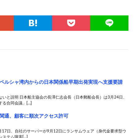
ペルシャ湾内からの日本関係船早期出発実現へ支援要請
いと説明 日本船主協会の長澤仁志会長（日本郵船会長）は3月24日、
る合同会議」[…]
関通、顧客に順次アクセス許可
月17日、自社のサーバーが9月12日にランサムウェア（身代金要求型ウ
ステム障害[…]