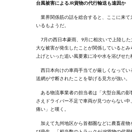
台風被害によるJR貨物の代行輸送も遠因か
業界関係筋の話を総合すると、ここに来て
いるもようだ。
7月の西日本豪雨、9月に相次いで上陸した
大な被害が発生したことが関係しているとみ
上げといった追い風要素に冷や水を浴びせた
西日本向けの車両手当てが厳しくなってい
送網が寸断されたことを挙げる見方が強い。
ある物流事業者の担当者は「大型台風の影
さえドライバー不足で車両が見つからない中
痛い」と嘆く。
加えて九州地区から首都圏などに農畜産物を
び発生。「相当数のトラックがJR貨物の代