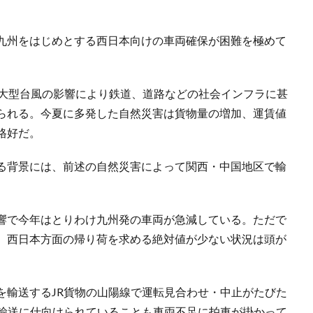
九州をはじめとする西日本向けの車両確保が困難を極めて
大型台風の影響により鉄道、道路などの社会インフラに甚
られる。今夏に多発した自然災害は貨物量の増加、運賃値
格好だ。
る背景には、前述の自然災害によって関西・中国地区で輸
響で今年はとりわけ九州発の車両が急減している。ただで
、西日本方面の帰り荷を求める絶対値が少ない状況は頭が
輸送するJR貨物の山陽線で運転見合わせ・中止がたびた
替輸送に仕向けられていることも車両不足に拍車が掛かって