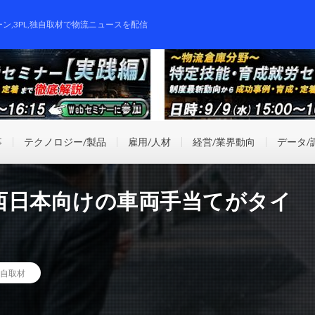
ーン,3PL,独自取材で物流ニュースを配信
事
テクノロジー/製品
雇用/人材
経営/業界動向
データ/
西日本向けの車両手当てがタイ
自取材