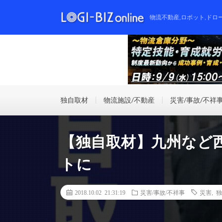
物流不動産,ロボット,ドロ
独自取材
物流施設/不動産
災害/事故/不祥
【独自取材】九州など
トに
2018.10.02 21:31:19
災害/事故/不祥事
災害
,
独