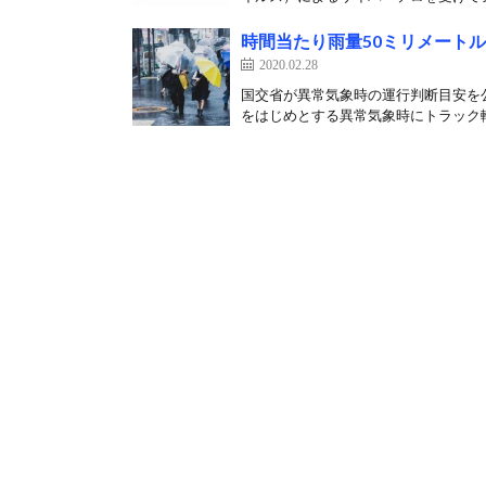
時間当たり雨量50ミリメート
2020.02.28
国交省が異常気象時の運行判断目安を公
をはじめとする異常気象時にトラック輸