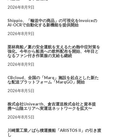
2026年8月9日
Shippio、「輸送中の商品」の可視化をInvoiceの
AI-OCRで自動化する新機能を提供開始
2026年8月9日
栗林商船／夏の安全運航を支えるため熱中症対策を
強化。今年から船員への飲料配布を開始、4年目と
なるファン付き作業服の支給も継続
2026年8月9日
CBcloud、全国の「Marq」施設を起点とした新た
な配送プラットフォーム「MarqGO」開始
2026年8月5日
株式会社Univearth、倉吉運送株式会社と資本提
携〜山陰エリアへ実運送ネットワークを拡大〜
2026年8月5日
川崎重工業／ばら積運搬船「ARISTOS II」の引き渡
し