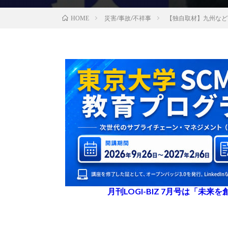
災害/事故/不祥事
【独自取材】九州など
HOME
月刊LOGI-BIZ 7月号は「未