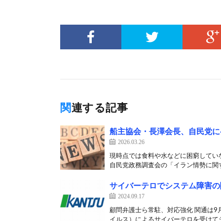
関連する記事
船主協会・長澤会長、自民党に
2026.03.26
現時点では食料や水などに困窮していな
自民党政務調査会の「イラン情勢に関す
サイバーテロでシステム障害の
2024.09.17
顧問弁護士ら常駐、対応強化 関通は9
イルス）によるサイバーテロを受けてシ