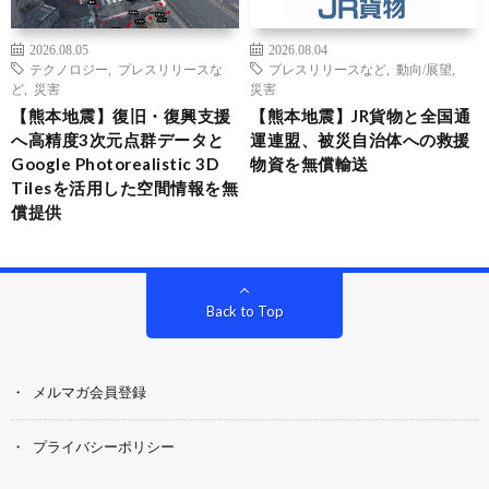
2026.08.05
2026.08.04
テクノロジー
,
プレスリリースな
プレスリリースなど
,
動向/展望
,
ど
,
災害
災害
【熊本地震】復旧・復興支援
【熊本地震】JR貨物と全国通
へ高精度3次元点群データと
運連盟、被災自治体への救援
Google Photorealistic 3D
物資を無償輸送
Tilesを活用した空間情報を無
償提供
Back to Top
メルマガ会員登録
プライバシーポリシー