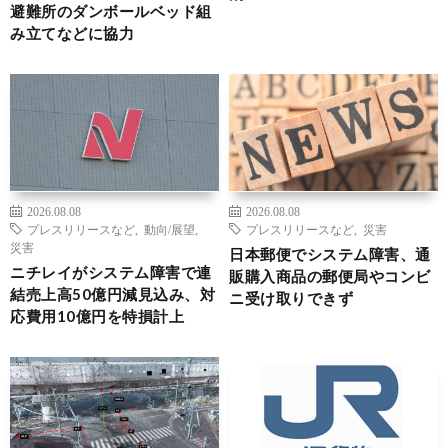
避難所のダンボールベッド組
み立てなどに協力
2026.08.08
2026.08.08
プレスリリースなど
,
動向/展望
,
プレスリリースなど
,
災害
災害
日本郵便でシステム障害、通
ニチレイがシステム障害で連
販購入商品の郵便局やコンビ
結売上高50億円減見込み、対
ニ受け取りできず
応費用10億円を特損計上