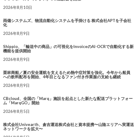
2026年8月10日
両備システムズ、物流自動化システムを手掛ける 株式会社APTを子会社
化
2026年8月9日
Shippio、「輸送中の商品」の可視化をInvoiceのAI-OCRで自動化する新
機能を提供開始
2026年8月9日
栗林商船／夏の安全運航を支えるため熱中症対策を強化。今年から船員
への飲料配布を開始、4年目となるファン付き作業服の支給も継続
2026年8月9日
CBcloud、全国の「Marq」施設を起点とした新たな配送プラットフォー
ム「MarqGO」開始
2026年8月5日
株式会社Univearth、倉吉運送株式会社と資本提携〜山陰エリアへ実運送
ネットワークを拡大〜