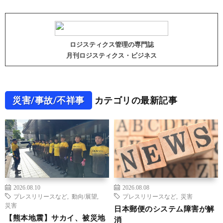
ロジスティクス管理の専門誌
月刊ロジスティクス・ビジネス
災害/事故/不祥事
カテゴリの最新記事
2026.08.10
2026.08.08
プレスリリースなど
,
動向/展望
,
プレスリリースなど
,
災害
災害
日本郵便のシステム障害が解
【熊本地震】サカイ、被災地
消