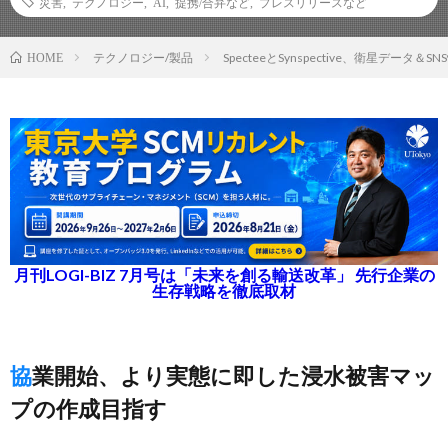
災害
,
テクノロジー
,
AI
,
提携/合弁など
,
プレスリリースなど
テクノロジー/製品
SpecteeとSynspective、衛星デー
HOME
月刊LOGI-BIZ 7月号は「未来を創る輸送改革」 先行企業の
生存戦略を徹底取材
協業開始、より実態に即した浸水被害マッ
プの作成目指す