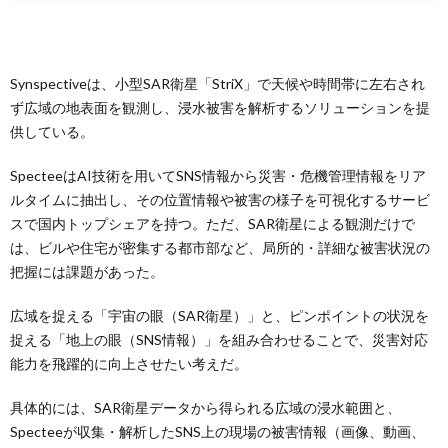
Synspectiveは、小型SAR衛星「StriX」で天候や時間帯に左右され
ず広域の地表面を観測し、浸水被害を解析するソリューションを提
供している。
SpecteeはAI技術を用いてSNS情報から災害・危機管理情報をリア
ルタイムに抽出し、その位置情報や被害の様子を可視化するサービ
スで国内トップシェアを持つ。ただ、SAR衛星による観測だけで
は、ビルや住宅が密集する都市部など、局所的・詳細な被害状況の
把握には課題があった。
広域を捉える「宇宙の眼（SAR衛星）」と、ピンポイントの状況を
捉える「地上の眼（SNS情報）」を組み合わせることで、災害対応
能力を飛躍的に向上させたい考えだ。
具体的には、SAR衛星データから得られる広域の浸水範囲と、
Specteeが収集・解析したSNS上の現場の被害情報（画像、動画、