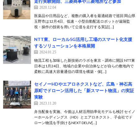
走行実験開始、三菱商事や三菱地所など参加
2020.12.04
医薬品や日用品など、複数の購入者を最適経路で巡回 岡山県
玉野市は12月4日、低速・小型自動配送ロボットが遠隔監
視・操作の技術を用いて公道を走行する実証[…]
NTT東、ローカル5G活用し工場のスマート化支援
するソリューションを本格展開
2024.01.25
物流工程も加味した新技術のラボを東京・調布に開設 NTT東
日本は1月24日、地域の企業や自治体などが自らの敷地内で
柔軟に高速大容量通信の環境を構築・保[…]
セイノーHDやエアロネクストなど、広島・神石高
原町でドローン活用した「新スマート物流」の実証
実験
2023.11.20
弁当配食を実施、今後は人材活用効率化モデルも検討 セイノ
ーホールディングス（HD）とエアロネクスト、子会社でド
ローン物流を手掛けるNEXT DELIV[…]