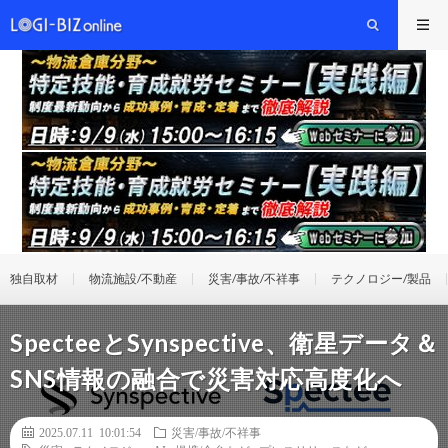
独自取材
物流施設/不動産
災害/事故/不祥事
テクノロジー/製品
SpecteeとSynspective、衛星データ＆
SNS情報の融合で災害対応高度化へ
2025.07.11 10:01:54
災害/事故/不祥事