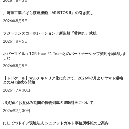
2026年8月5日
川崎重工業／ばら積運搬船「ARISTOS II」の引き渡し
2026年8月5日
フジトランスコーポレーション／新造船「蓉翔丸」就航
2026年8月5日
ネバーマイル：TGR Haas F1 Teamとのパートナーシップ契約を締結しま
した
2026年8月5日
【トドケール】マルチキャリア化に向けて、2026年7月よりヤマト運輸
とのAPI連携を開始
2026年7月30日
JR貨物／お盆休み期間の貨物列車の運転計画について
2026年7月30日
にしてつドイツ現地法人 シュツットガルト事務所移転のご案内