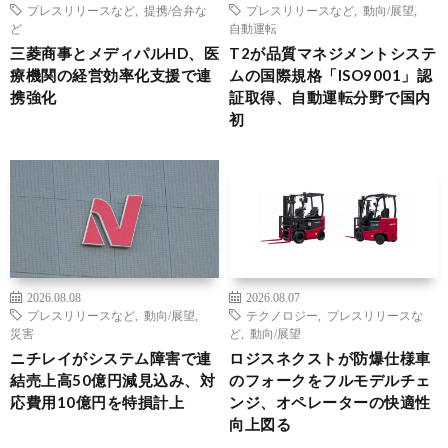
プレスリリースなど
,
提携/合弁な
プレスリリースなど
,
動向/展望
,
ど
自動運転
三菱商事とメディパルHD、医
T2が品質マネジメントシステ
療機関の経営効率化支援で連
ムの国際規格「ISO9001」認
携強化
証取得、自動運転分野で国内
初
2026.08.08
2026.08.07
プレスリリースなど
,
動向/展望
,
テクノロジー
,
プレスリリースな
災害
ど
,
動向/展望
ニチレイがシステム障害で連
ロジスネクストが防爆仕様車
結売上高50億円減見込み、対
のフォークをフルモデルチェ
応費用10億円を特損計上
ンジ、オペレーターの快適性
向上図る