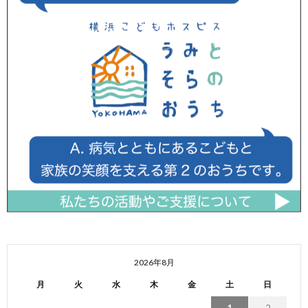
2026年8月
月
火
水
木
金
土
日