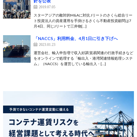
針を公表
2019.07.05
スターアジアの敵対的M&Aに対抗 Jリートのさくら総合リー
ト投資法人の資産運用を手掛けるさくら不動産投資顧問は7
月4日、同じJリートで三井物[…]
「NACCS」利用料金、4月1日に引き下げへ
2023.01.23
運営会社、輸入申告増で収入好調 貿易関連の行政手続きなど
をオンラインで処理する「輸出入・港湾関連情報処理システ
ム」（NACCS）を運営している輸出入・[…]