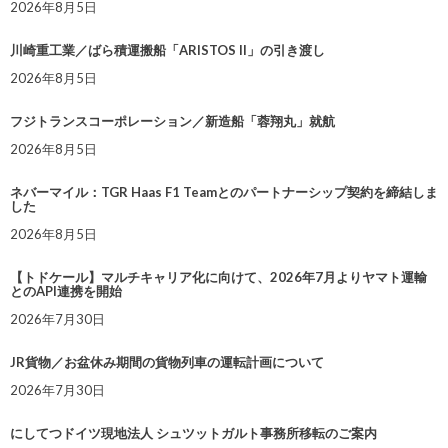
2026年8月5日
川崎重工業／ばら積運搬船「ARISTOS II」の引き渡し
2026年8月5日
フジトランスコーポレーション／新造船「蓉翔丸」就航
2026年8月5日
ネバーマイル：TGR Haas F1 Teamとのパートナーシップ契約を締結しま
した
2026年8月5日
【トドケール】マルチキャリア化に向けて、2026年7月よりヤマト運輸
とのAPI連携を開始
2026年7月30日
JR貨物／お盆休み期間の貨物列車の運転計画について
2026年7月30日
にしてつドイツ現地法人 シュツットガルト事務所移転のご案内