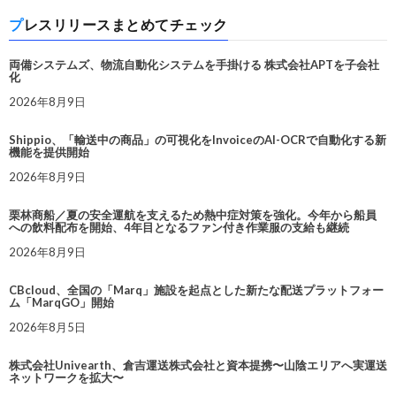
プレスリリースまとめてチェック
両備システムズ、物流自動化システムを手掛ける 株式会社APTを子会社
化
2026年8月9日
Shippio、「輸送中の商品」の可視化をInvoiceのAI-OCRで自動化する新
機能を提供開始
2026年8月9日
栗林商船／夏の安全運航を支えるため熱中症対策を強化。今年から船員
への飲料配布を開始、4年目となるファン付き作業服の支給も継続
2026年8月9日
CBcloud、全国の「Marq」施設を起点とした新たな配送プラットフォー
ム「MarqGO」開始
2026年8月5日
株式会社Univearth、倉吉運送株式会社と資本提携〜山陰エリアへ実運送
ネットワークを拡大〜