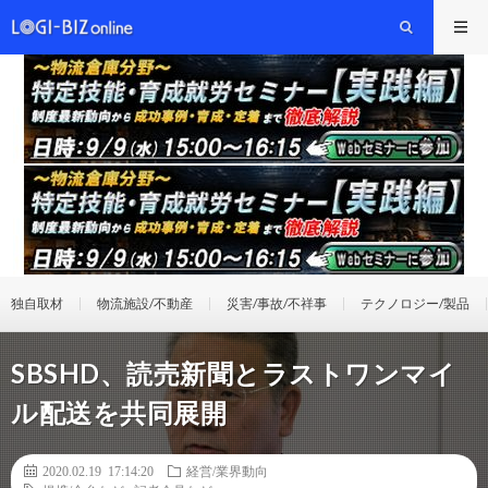
独自取材
物流施設/不動産
災害/事故/不祥事
テクノロジー/製品
SBSHD、読売新聞とラストワンマイ
ル配送を共同展開
2020.02.19 17:14:20
経営/業界動向