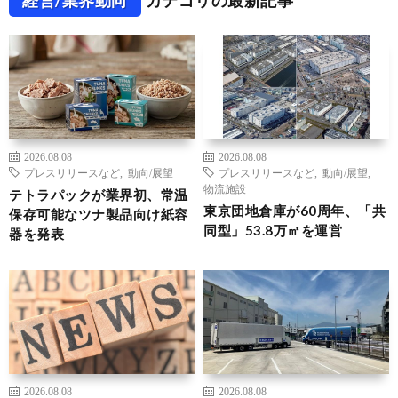
経営/業界動向
カテゴリの最新記事
2026.08.08
2026.08.08
プレスリリースなど
,
動向/展望
プレスリリースなど
,
動向/展望
,
物流施設
テトラパックが業界初、常温
東京団地倉庫が60周年、「共
保存可能なツナ製品向け紙容
同型」53.8万㎡を運営
器を発表
2026.08.08
2026.08.08