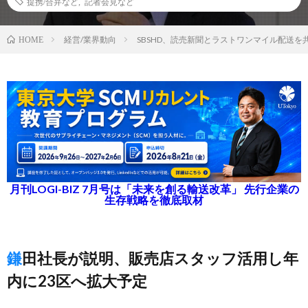
提携/合弁など
,
記者会見など
経営/業界動向
SBSHD、読売新聞とラストワンマイル配送を
HOME
月刊LOGI-BIZ 7月号は「未来を創る輸送改革」 先行企業の
生存戦略を徹底取材
鎌田社長が説明、販売店スタッフ活用し年
内に23区へ拡大予定