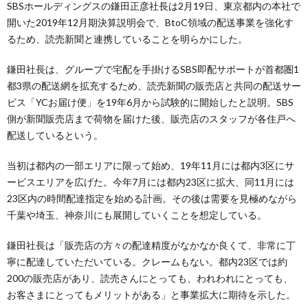
SBSホールディングスの鎌田正彦社長は2月19日、東京都内の本社で
開いた2019年12月期決算説明会で、BtoC領域の配送事業を強化す
るため、読売新聞と連携していることを明らかにした。
鎌田社長は、グループで宅配を手掛けるSBS即配サポートが首都圏1
都3県の配送網を拡充するため、読売新聞の販売店と共同の配送サー
ビス「YCお届け便」を19年6月から試験的に開始したと説明。SBS
側が新聞販売店まで荷物を届けた後、販売店のスタッフが各住戸へ
配送しているという。
当初は都内の一部エリアに限って始め、19年11月には都内3区にサ
ービスエリアを広げた。今年7月には都内23区に拡大、同11月には
23区内の時間配達指定を始める計画。その後は需要を見極めながら
千葉や埼玉、神奈川にも展開していくことを想定している。
鎌田社長は「販売店の方々の配達精度がなかなか良くて、非常に丁
寧に配達していただいている。クレームもない。都内23区では約
200の販売店があり、読売さんにとっても、われわれにとっても、
お客さまにとってもメリットがある」と事業拡大に期待を示した。