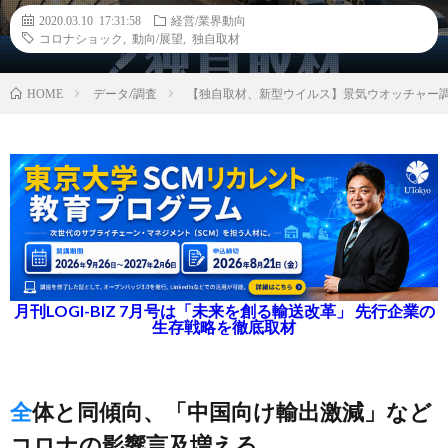
2020.03.10 17:31:58
経営/業界動向
コロナショック
,
動向/展望
,
独自取材
データ/調査
【独自取材、新型ウイルス】景気ウオッチャー
HOME
月刊LOGI-BIZ 7月号は「未来を創る輸送改革」 先行企業の
生存戦略を徹底取材
全体と同傾向、「中国向け輸出激減」など
コロナの影響言及増える