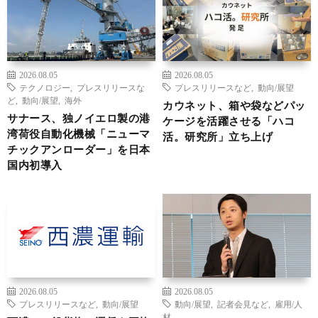
2026.08.05
2026.08.05
テクノロジー
,
プレスリリースな
プレスリリースなど
,
動向/展望
ど
,
動向/展望
,
海外
カウネット、箱や袋などパッ
サナース、独ノイエロ製の港
ケージを活躍させる「ハコ
湾荷役自動化機械「ニューマ
活。研究所」立ち上げ
チックアンローダー」を日本
国内初導入
2026.08.05
2026.08.05
プレスリリースなど
,
動向/展望
動向/展望
,
記者会見など
,
雇用/人
材