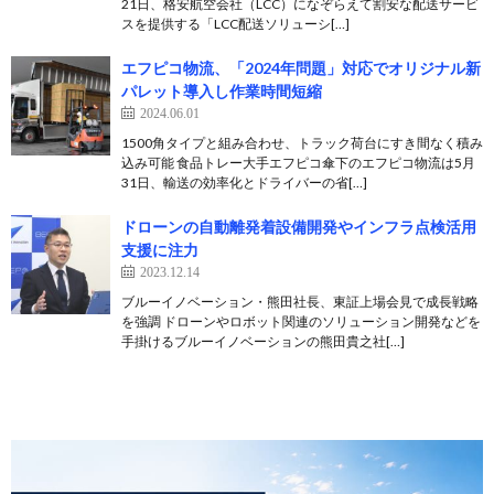
21日、格安航空会社（LCC）になぞらえて割安な配送サービ
スを提供する「LCC配送ソリューシ[…]
エフピコ物流、「2024年問題」対応でオリジナル新
パレット導入し作業時間短縮
2024.06.01
1500角タイプと組み合わせ、トラック荷台にすき間なく積み
込み可能 食品トレー大手エフピコ傘下のエフピコ物流は5月
31日、輸送の効率化とドライバーの省[…]
ドローンの自動離発着設備開発やインフラ点検活用
支援に注力
2023.12.14
ブルーイノベーション・熊田社長、東証上場会見で成長戦略
を強調 ドローンやロボット関連のソリューション開発などを
手掛けるブルーイノベーションの熊田貴之社[…]