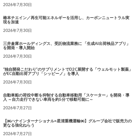
2026年7月30日
椿本チエイン／再生可能エネルギーを活用し、カーボンニュートラル実
現を加速
2026年7月30日
三井倉庫ホールディングス、受託物流業務に 「生成AI出荷検品アプリ」
を開発・導入開始
2026年7月30日
“独自開発こだわり”のサプリメントでD2C展開する「ウェルモット製薬」
がEC自動出荷アプリ「シッピーノ」を導入
2026年7月30日
自動車船の荷役中断を抑制する自動車移動用「スケーター」を開発・導
入 ～自力走行できない車両を約5分で移動可能に～
2026年7月27日
【㈱ハナインターナショナル×星清重機運輸㈱】グループ会社で販売力の
更なる強化ねらう
2026年7月27日