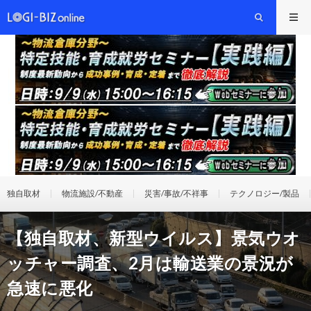
独自取材
物流施設/不動産
災害/事故/不祥事
テクノロジー/製品
【独自取材、新型ウイルス】景気ウオ
ッチャー調査、2月は輸送業の景況が
急速に悪化