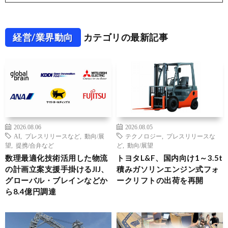
経営/業界動向
カテゴリの最新記事
2026.08.06
2026.08.05
AI
,
プレスリリースなど
,
動向/展
テクノロジー
,
プレスリリースな
望
,
提携/合弁など
ど
,
動向/展望
数理最適化技術活用した物流
トヨタL&F、国内向け1～3.5t
の計画立案支援手掛けるJIJ、
積みガソリンエンジン式フォ
グローバル・ブレインなどか
ークリフトの出荷を再開
ら8.4億円調達