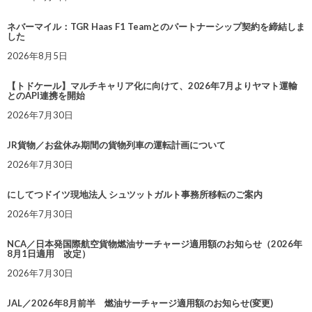
ネバーマイル：TGR Haas F1 Teamとのパートナーシップ契約を締結しま
した
2026年8月5日
【トドケール】マルチキャリア化に向けて、2026年7月よりヤマト運輸
とのAPI連携を開始
2026年7月30日
JR貨物／お盆休み期間の貨物列車の運転計画について
2026年7月30日
にしてつドイツ現地法人 シュツットガルト事務所移転のご案内
2026年7月30日
NCA／日本発国際航空貨物燃油サーチャージ適用額のお知らせ（2026年
8月1日適用 改定）
2026年7月30日
JAL／2026年8月前半 燃油サーチャージ適用額のお知らせ(変更)