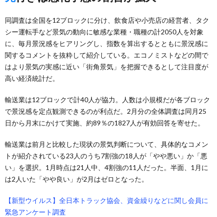
同調査は全国を12ブロックに分け、飲食店や小売店の経営者、タク
シー運転手など景気の動向に敏感な業種・職種の計2050人を対象
に、毎月景況感をヒアリングし、指数を算出するとともに景況感に
関するコメントを抜粋して紹介している。エコノミストなどの間で
はより景気の実感に近い「街角景気」を把握できるとして注目度が
高い経済統計だ。
輸送業は12ブロックで計40人が協力。人数は小規模だが各ブロック
で景況感を定点観測できるのが利点だ。2月分の全体調査は同月25
日から月末にかけて実施、約89％の1827人が有効回答を寄せた。
輸送業は前月と比較した現状の景気判断について、具体的なコメン
トが紹介されている23人のうち7割強の18人が「やや悪い」か「悪
い」を選択。1月時点は21人中、4割強の11人だった。半面、1月に
は2人いた「やや良い」が2月はゼロとなった。
【新型ウイルス】全日本トラック協会、資金繰りなどに関し会員に
緊急アンケート調査