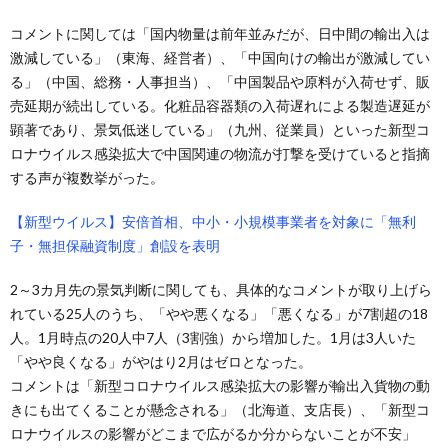
コメントに関しては「国内物量は前年並みだが、日中間の輸出入は
激減している」（東海、経営者）、「中国向けの輸出が激減してい
る」（中国、総務・人事担当）、「中国製品や原料が入荷せず、販
売延期が続出している。化粧品容器類の入荷遅れによる製造遅延が
顕著であり、景気低迷している」（九州、従業員）といった新型コ
ロナウイルス感染拡大で中国関連の物流が打撃を受けていると指摘
する声が複数挙がった。
【新型ウイルス】安倍首相、中小・小規模事業者を対象に「無利
子・無担保融資制度」創設を表明
2～3カ月先の景気判断に関しても、具体的なコメントが取り上げら
れている25人のうち、「やや悪くなる」「悪くなる」が7割超の18
人。1月時点の20人中7人（3割強）から増加した。1月は3人いた
「やや良くなる」がやはり2月はゼロとなった。
コメントは「新型コロナウイルス感染拡大の影響が輸出入貨物の動
きにも出てくることが懸念される」（北海道、支店長）、「新型コ
ロナウイルスの影響がどこまで広がるか分からないことが不安」