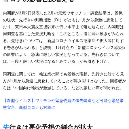
内閣府が3月9日発表した2月の景気ウオッチャー調査結果は、景気
の現状、先行きの判断指数（DI）がともに1月から急激に悪化して
おり、東日本大震災直後以来の低い水準まで落ち込んだ。内閣府は
同調査を基にした景況判断を「このところ回復に弱い動きがみられ
る。先行きについては、新型コロナウイルス感染症の拡大等に対す
る懸念がみられる」と説明。1月時点の「新型コロナウイルス感染症
の影響により、急速に厳しい状況となっている。先行きについて
は、一段と厳しい状況になるとみている」から引き下げた。
同調査に関しては、輸送業の間でも景気の現状、先行きに対する見
方が1月から急速に悪化していることが浮き彫りとなった。回答者か
らは「中国向け輸出が激減している」などの厳しい声が聞かれた。
【新型ウイルス】ワクチンや緊急物資の優先輸送など可能な緊急事
態宣言、新型コロナも対象に
先行きは悪化予想の割合が拡大