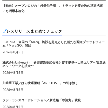
【独自】オープンロジの「AI梱包予測」、トラック必要台数の迅速把握
にも活用本格化
プレスリリースまとめてチェック
CBcloud、全国の「Marq」施設を起点とした新たな配送プラットフォー
ム「MarqGO」開始
2026年8月5日
株式会社Univearth、倉吉運送株式会社と資本提携〜山陰エリアへ実運送
ネットワークを拡大〜
2026年8月5日
川崎重工業／ばら積運搬船「ARISTOS II」の引き渡し
2026年8月5日
フジトランスコーポレーション／新造船「蓉翔丸」就航
2026年8月5日