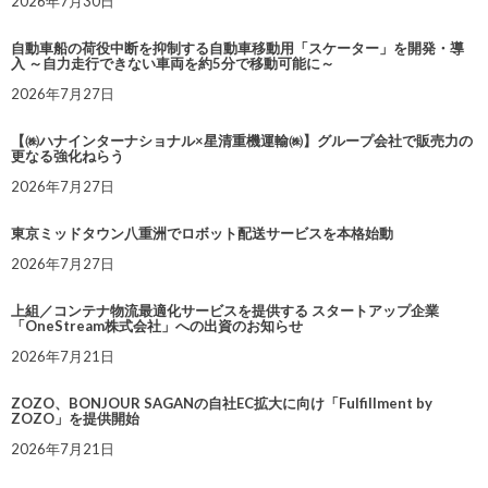
2026年7月30日
自動車船の荷役中断を抑制する自動車移動用「スケーター」を開発・導
入 ～自力走行できない車両を約5分で移動可能に～
2026年7月27日
【㈱ハナインターナショナル×星清重機運輸㈱】グループ会社で販売力の
更なる強化ねらう
2026年7月27日
東京ミッドタウン八重洲でロボット配送サービスを本格始動
2026年7月27日
上組／コンテナ物流最適化サービスを提供する スタートアップ企業
「OneStream株式会社」への出資のお知らせ
2026年7月21日
ZOZO、BONJOUR SAGANの自社EC拡大に向け「Fulfillment by
ZOZO」を提供開始
2026年7月21日