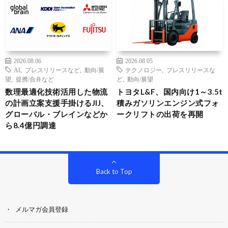
2026.08.06
2026.08.05
AI
,
プレスリリースなど
,
動向/展
テクノロジー
,
プレスリリースな
望
,
提携/合弁など
ど
,
動向/展望
数理最適化技術活用した物流
トヨタL&F、国内向け1～3.5t
の計画立案支援手掛けるJIJ、
積みガソリンエンジン式フォ
グローバル・ブレインなどか
ークリフトの出荷を再開
ら8.4億円調達
Back to Top
メルマガ会員登録