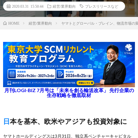
2020.03.31 15:50:44
経営/業界動向
プレスリリースなど
経営/業界動向
ヤマトとグローバル・ブレイン、物流市場の変
HOME
月刊LOGI-BIZ 7月号は「未来を創る輸送改革」 先行企業の
生存戦略を徹底取材
日本を基本、欧米やアジアも投資対象に
ヤマトホールディングスは3月31日、独立系ベンチャーキャピタル