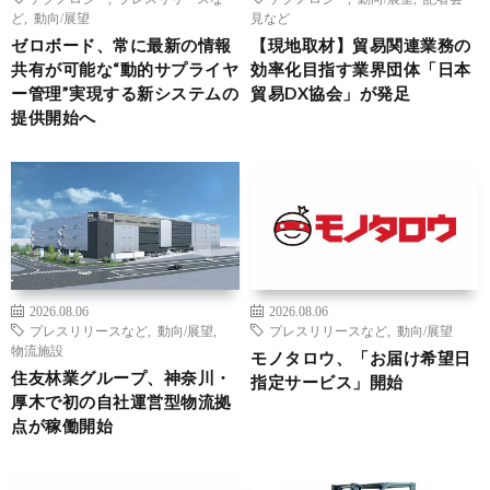
ど
,
動向/展望
見など
ゼロボード、常に最新の情報
【現地取材】貿易関連業務の
共有が可能な“動的サプライヤ
効率化目指す業界団体「日本
ー管理”実現する新システムの
貿易DX協会」が発足
提供開始へ
2026.08.06
2026.08.06
プレスリリースなど
,
動向/展望
,
プレスリリースなど
,
動向/展望
物流施設
モノタロウ、「お届け希望日
住友林業グループ、神奈川・
指定サービス」開始
厚木で初の自社運営型物流拠
点が稼働開始