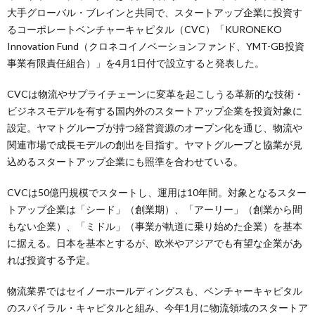
大手グローバル・ブレインと共同で、スタートアップ企業に投資す
るコーポレートベンチャーキャピタル（CVC）「KURONEKO
Innovation Fund（クロネコイノベーションファンド、YMT-GB投資
事業有限責任組合）」を4月1日付で設立すると発表した。
CVCは物流やサプライチェーンに変革を起こしうる革新的な技術・
ビジネスモデルを有する国内外のスタートアップ企業を投資対象に
設定。ヤマトグループが持つ経営資源のオープン化を通じ、物流や
関連市場で成長モデルの創出を目指す。ヤマトグループと協業が見
込めるスタートアップ企業にも照準を合わせている。
CVCは50億円規模でスタートし、運用は10年間。対象となるスター
トアップ企業は「シード」（創業期）、「アーリー」（創業から間
もない企業）、「ミドル」（事業が軌道に乗り始めた企業）を基本
に据える。日本を基本とするが、欧米やアジアでも有望な企業があ
れば投資する予定。
物流業界ではセイノーホールディングスも、ベンチャーキャピタル
のスパイラル・キャピタルと組み、今年1月に物流領域のスタートア