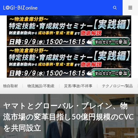
独自取材
物流施設/不動産
災害/事故/不祥事
テクノロジー/製品
ヤマトとグローバル・ブレイン、物
流市場の変革目指し50億円規模のCVC
を共同設立