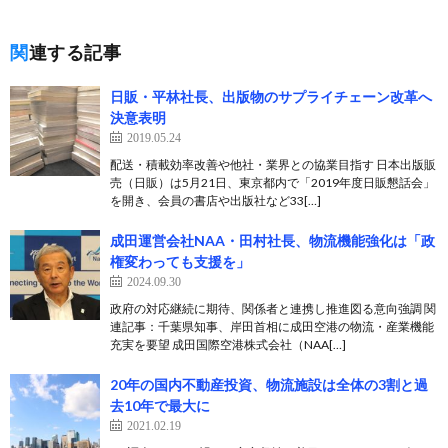
関連する記事
日販・平林社長、出版物のサプライチェーン改革へ
決意表明
2019.05.24
配送・積載効率改善や他社・業界との協業目指す 日本出版販
売（日販）は5月21日、東京都内で「2019年度日販懇話会」
を開き、会員の書店や出版社など33[…]
成田運営会社NAA・田村社長、物流機能強化は「政
権変わっても支援を」
2024.09.30
政府の対応継続に期待、関係者と連携し推進図る意向強調 関
連記事：千葉県知事、岸田首相に成田空港の物流・産業機能
充実を要望 成田国際空港株式会社（NAA[…]
20年の国内不動産投資、物流施設は全体の3割と過
去10年で最大に
2021.02.19