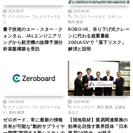
2026.08.07
2026.08.06
テクノロジー
,
プレスリリースな
プレスリリースなど
,
ロボット
,
ど
動向/展望
量子技術のエー・スター・ク
ROBO-HI、吊り下げ式クレー
ォンタム、JALエンジニアリ
ンに代わる超重量級
ングから航空機の故障予測分
200tAGVで「落下リスク」
析基盤構築を受託
解消と説明
2026.08.06
2026.08.06
テクノロジー
,
プレスリリースな
テクノロジー
,
動向/展望
,
記者会
ど
,
動向/展望
見など
ゼロボード、常に最新の情報
【現地取材】貿易関連業務の
共有が可能な“動的サプライヤ
効率化目指す業界団体「日本
ー管理”実現する新システムの
貿易DX協会」が発足