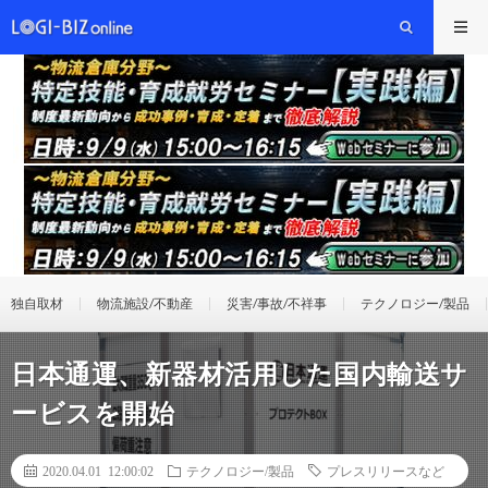
独自取材
物流施設/不動産
災害/事故/不祥事
テクノロジー/製品
日本通運、新器材活用した国内輸送サ
ービスを開始
2020.04.01 12:00:02
テクノロジー/製品
プレスリリースなど