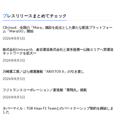
プレスリリースまとめてチェック
CBcloud、全国の「Marq」施設を起点とした新たな配送プラットフォー
ム「MarqGO」開始
2026年8月5日
株式会社Univearth、倉吉運送株式会社と資本提携〜山陰エリアへ実運送
ネットワークを拡大〜
2026年8月5日
川崎重工業／ばら積運搬船「ARISTOS II」の引き渡し
2026年8月5日
フジトランスコーポレーション／新造船「蓉翔丸」就航
2026年8月5日
ネバーマイル：TGR Haas F1 Teamとのパートナーシップ契約を締結しま
した