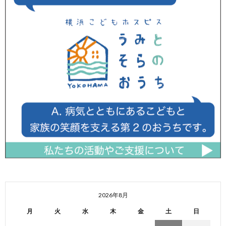
2026年8月
月
火
水
木
金
土
日