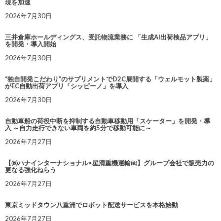
現を加速
2026年7月30日
三井倉庫ホールディングス、受託物流業務に 「生成AI出荷検品アプリ」
を開発・導入開始
2026年7月30日
“独自開発こだわり”のサプリメントでD2C展開する「ウェルモット製薬」
がEC自動出荷アプリ「シッピーノ」を導入
2026年7月30日
自動車船の荷役中断を抑制する自動車移動用「スケーター」を開発・導
入 ～自力走行できない車両を約5分で移動可能に～
2026年7月27日
【㈱ハナインターナショナル×星清重機運輸㈱】グループ会社で販売力の
更なる強化ねらう
2026年7月27日
東京ミッドタウン八重洲でロボット配送サービスを本格始動
2026年7月27日