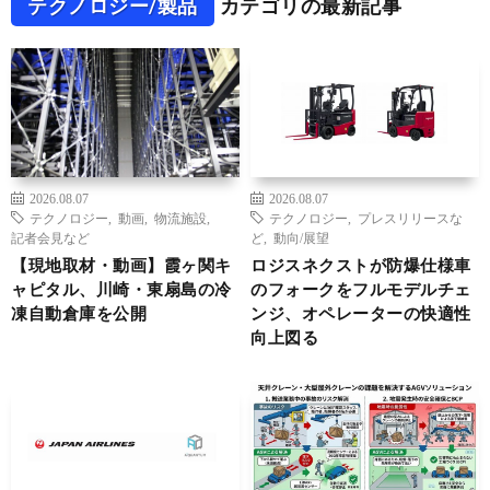
テクノロジー/製品
カテゴリの最新記事
2026.08.07
2026.08.07
テクノロジー
,
動画
,
物流施設
,
テクノロジー
,
プレスリリースな
記者会見など
ど
,
動向/展望
【現地取材・動画】霞ヶ関キ
ロジスネクストが防爆仕様車
ャピタル、川崎・東扇島の冷
のフォークをフルモデルチェ
凍自動倉庫を公開
ンジ、オペレーターの快適性
向上図る