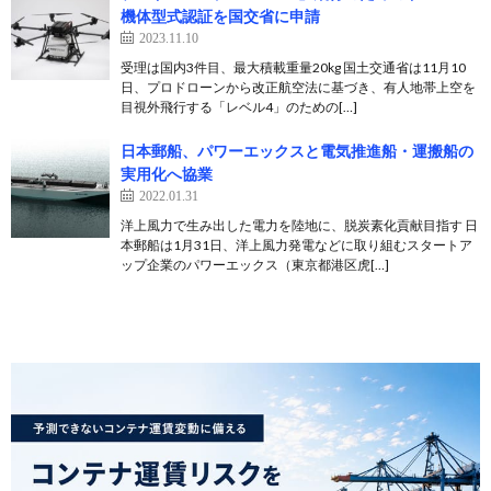
機体型式認証を国交省に申請
2023.11.10
受理は国内3件目、最大積載重量20kg 国土交通省は11月10
日、プロドローンから改正航空法に基づき、有人地帯上空を
目視外飛行する「レベル4」のための[…]
日本郵船、パワーエックスと電気推進船・運搬船の
実用化へ協業
2022.01.31
洋上風力で生み出した電力を陸地に、脱炭素化貢献目指す 日
本郵船は1月31日、洋上風力発電などに取り組むスタートア
ップ企業のパワーエックス（東京都港区⻁[…]