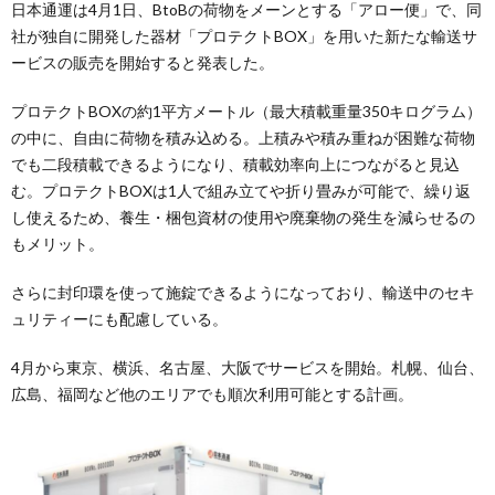
日本通運は4月1日、BtoBの荷物をメーンとする「アロー便」で、同
社が独自に開発した器材「プロテクトBOX」を用いた新たな輸送サ
ービスの販売を開始すると発表した。
プロテクトBOXの約1平方メートル（最大積載重量350キログラム）
の中に、自由に荷物を積み込める。上積みや積み重ねが困難な荷物
でも二段積載できるようになり、積載効率向上につながると見込
む。プロテクトBOXは1人で組み立てや折り畳みが可能で、繰り返
し使えるため、養生・梱包資材の使用や廃棄物の発生を減らせるの
もメリット。
さらに封印環を使って施錠できるようになっており、輸送中のセキ
ュリティーにも配慮している。
4月から東京、横浜、名古屋、大阪でサービスを開始。札幌、仙台、
広島、福岡など他のエリアでも順次利用可能とする計画。