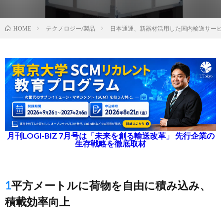
テクノロジー/製品
日本通運、新器材活用した国内輸送サー
HOME
月刊LOGI-BIZ 7月号は「未来を創る輸送改革」 先行企業の
生存戦略を徹底取材
1平方メートルに荷物を自由に積み込み、
積載効率向上