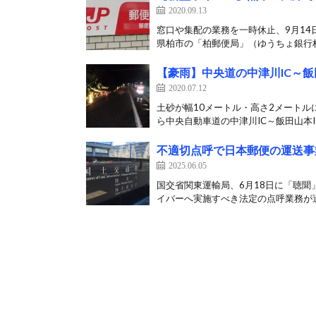
2020.09.13
窓口や集配の業務を一時休止、9月14
県柏市の「柏郵便局」（ゆうちょ銀行柏
【豪雨】中央道の中津川IC～飯
2020.07.12
土砂が幅10メートル・高さ2メートルに
ら中央自動車道の中津川IC～飯田山本IC
不適切点呼で日本郵便の運送事
2025.06.05
国交省関東運輸局、6月18日に「聴聞
イバーへ実施すべき法定の点呼業務が適