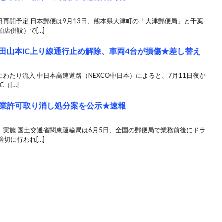
日再開予定 日本郵便は9月13日、熊本県大津町の「大津郵便局」と千葉
店併設）で[…]
田山本IC上り線通行止め解除、車両4台が損傷★差し替え
わたり流入 中日本高速道路（NEXCO中日本）によると、7月11日夜か
（[…]
業許可取り消し処分案を公示★速報
」実施 国土交通省関東運輸局は6月5日、全国の郵便局で業務前後にドラ
切に行われ[…]