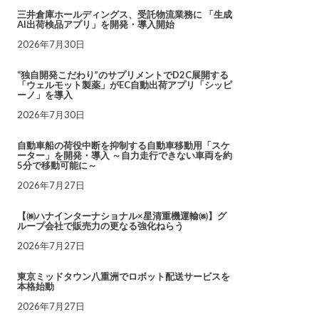
三井倉庫ホールディングス、受託物流業務に 「生成
AI出荷検品アプリ」を開発・導入開始
2026年7月30日
“独自開発こだわり”のサプリメントでD2C展開する
「ウェルモット製薬」がEC自動出荷アプリ「シッピ
ーノ」を導入
2026年7月30日
自動車船の荷役中断を抑制する自動車移動用「スケ
ーター」を開発・導入 ～自力走行できない車両を約
5分で移動可能に～
2026年7月27日
【㈱ハナインターナショナル×星清重機運輸㈱】グ
ループ会社で販売力の更なる強化ねらう
2026年7月27日
東京ミッドタウン八重洲でロボット配送サービスを
本格始動
2026年7月27日