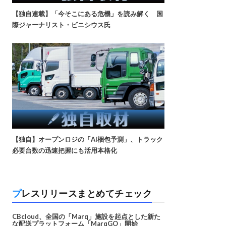
【独自連載】「今そこにある危機」を読み解く 国
際ジャーナリスト・ビニシウス氏
【独自】オープンロジの「AI梱包予測」、トラック
必要台数の迅速把握にも活用本格化
プレスリリースまとめてチェック
CBcloud、全国の「Marq」施設を起点とした新た
な配送プラットフォーム「MarqGO」開始