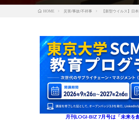
災害/事故/不祥事
【新型ウイルス】日本
HOME
月刊LOGI-BIZ 7月号は「未