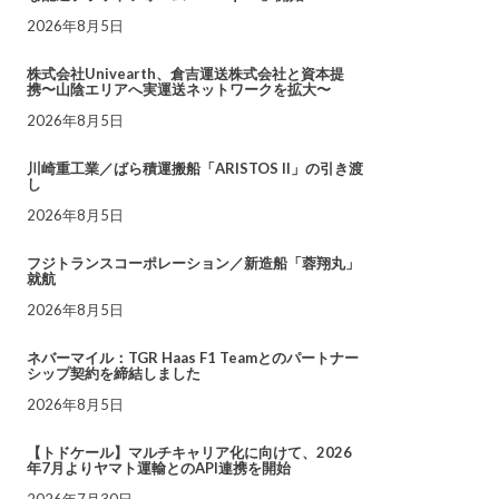
2026年8月5日
株式会社Univearth、倉吉運送株式会社と資本提
携〜山陰エリアへ実運送ネットワークを拡大〜
2026年8月5日
川崎重工業／ばら積運搬船「ARISTOS II」の引き渡
し
2026年8月5日
フジトランスコーポレーション／新造船「蓉翔丸」
就航
2026年8月5日
ネバーマイル：TGR Haas F1 Teamとのパートナー
シップ契約を締結しました
2026年8月5日
【トドケール】マルチキャリア化に向けて、2026
年7月よりヤマト運輸とのAPI連携を開始
2026年7月30日