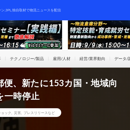
ーン,3PL,独自取材で物流ニュースを配信
事
テクノロジー/製品
雇用/人材
経営/業界動向
データ/
便、新たに153カ国・地域向
を一時停止
ショック
,
災害
,
プレスリリースなど