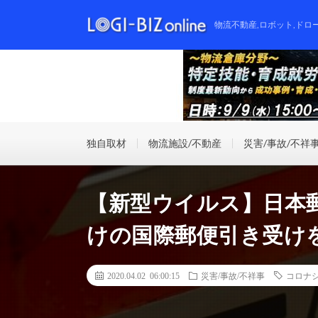
物流不動産,ロボット,ドロ
独自取材
物流施設/不動産
災害/事故/不祥
【新型ウイルス】日本郵
けの国際郵便引き受け
2020.04.02 06:00:15
災害/事故/不祥事
コロナ