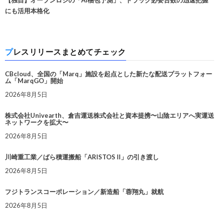
【独自】オープンロジの「AI梱包予測」、トラック必要台数の迅速把握
にも活用本格化
プレスリリースまとめてチェック
CBcloud、全国の「Marq」施設を起点とした新たな配送プラットフォー
ム「MarqGO」開始
2026年8月5日
株式会社Univearth、倉吉運送株式会社と資本提携〜山陰エリアへ実運送
ネットワークを拡大〜
2026年8月5日
川崎重工業／ばら積運搬船「ARISTOS II」の引き渡し
2026年8月5日
フジトランスコーポレーション／新造船「蓉翔丸」就航
2026年8月5日