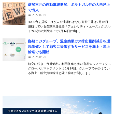
商船三井の自動車運搬船、ポルトガル沖の大西洋上
で出火
2022.02.19
4000台を搭載、けが人や油漏れはなし 商船三井は2月18日、
運航している自動車運搬船「フェシリティ・エース」がポル
トガル沖の大西洋上で2月16日に出[…]
郵船ロジグループ、温室効果ガス排出量削減分を環
境価値として顧客に提供するサービスを海上・陸上
輸送でも開始
2025.05.20
航空に続き、代替燃料の利用促進も狙い 郵船ロジスティクス
グローバルマネジメントは5月19日、グループで手掛けてい
る海上・航空貨物輸送と陸上輸送に関し、[…]