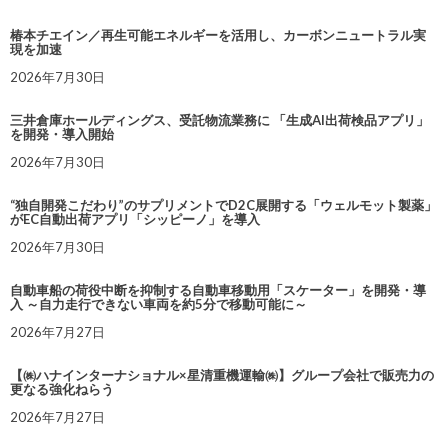
椿本チエイン／再生可能エネルギーを活用し、カーボンニュートラル実
現を加速
2026年7月30日
三井倉庫ホールディングス、受託物流業務に 「生成AI出荷検品アプリ」
を開発・導入開始
2026年7月30日
“独自開発こだわり”のサプリメントでD2C展開する「ウェルモット製薬」
がEC自動出荷アプリ「シッピーノ」を導入
2026年7月30日
自動車船の荷役中断を抑制する自動車移動用「スケーター」を開発・導
入 ～自力走行できない車両を約5分で移動可能に～
2026年7月27日
【㈱ハナインターナショナル×星清重機運輸㈱】グループ会社で販売力の
更なる強化ねらう
2026年7月27日