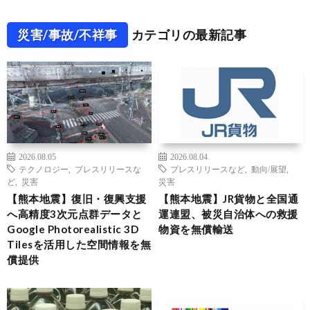
災害/事故/不祥事
カテゴリの最新記事
2026.08.05
2026.08.04
テクノロジー
,
プレスリリースな
プレスリリースなど
,
動向/展望
,
ど
,
災害
災害
【熊本地震】復旧・復興支援
【熊本地震】JR貨物と全国通
へ高精度3次元点群データと
運連盟、被災自治体への救援
Google Photorealistic 3D
物資を無償輸送
Tilesを活用した空間情報を無
償提供