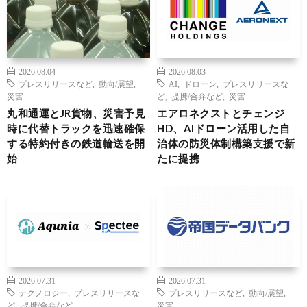
2026.08.04
2026.08.03
プレスリリースなど
,
動向/展望
,
AI
,
ドローン
,
プレスリリースな
災害
ど
,
提携/合弁など
,
災害
丸和通運とJR貨物、災害予見
エアロネクストとチェンジ
時に代替トラックを迅速確保
HD、AIドローン活用した自
する特約付きの鉄道輸送を開
治体の防災体制構築支援で新
始
たに提携
2026.07.31
2026.07.31
テクノロジー
,
プレスリリースな
プレスリリースなど
,
動向/展望
,
ど
,
提携/合弁など
災害