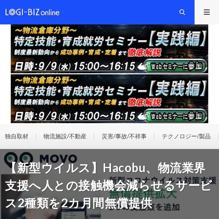
独自取材
物流施設/不動産
災害/事故/不祥事
テクノロジー/製品
【新型ウイルス】Hacobu、物流業界
支援へ人との接触機会減らせるサービ
ス2種類を2カ月間無償提供