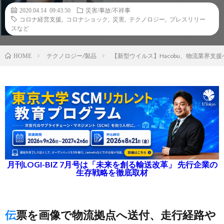
2020.04.14 09:43:50
災害/事故/不祥事
コロナ経営支援
,
コロナショック
,
災害
,
テクノロジー
,
プレスリリー
スなど
テクノロジー/製品
【新型ウイルス】Hacobu、物流業界支
HOME
月刊LOGI-BIZ 7月号は「未来を創る輸送改革」 先行企業の
生存戦略を徹底取材
伝票を画像で物流拠点へ送付、走行経路や