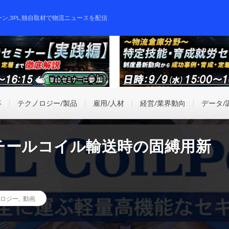
ーン,3PL,独自取材で物流ニュースを配信
事
テクノロジー/製品
雇用/人材
経営/業界動向
データ/
チールコイル輸送時の固縛用新
ロジー
,
動画