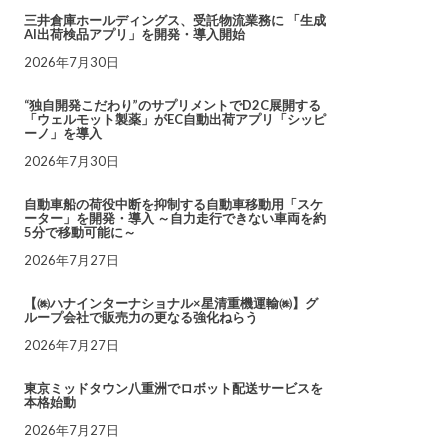
三井倉庫ホールディングス、受託物流業務に 「生成
AI出荷検品アプリ」を開発・導入開始
2026年7月30日
“独自開発こだわり”のサプリメントでD2C展開する
「ウェルモット製薬」がEC自動出荷アプリ「シッピ
ーノ」を導入
2026年7月30日
自動車船の荷役中断を抑制する自動車移動用「スケ
ーター」を開発・導入 ～自力走行できない車両を約
5分で移動可能に～
2026年7月27日
【㈱ハナインターナショナル×星清重機運輸㈱】グ
ループ会社で販売力の更なる強化ねらう
2026年7月27日
東京ミッドタウン八重洲でロボット配送サービスを
本格始動
2026年7月27日