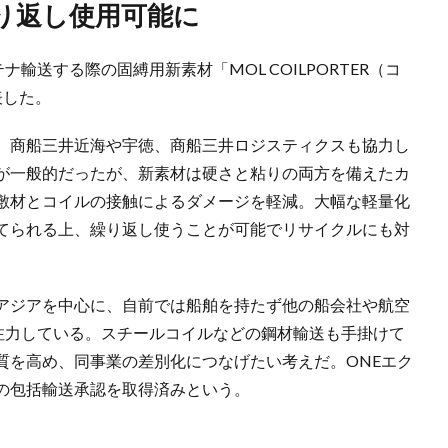
り返し使用可能に
輸送する際の固縛用新素材「MOL COILPORTER（コ
表した。
、商船三井近海や宇徳、商船三井ロジスティクスも協力し
が一般的だったが、新素材は硬さと粘りの両方を備えたカ
敷材とコイルの接触によるダメージを軽減。大幅な軽量化
てられる上、繰り返し使うことが可能でリサイクルにも対
アジアを中心に、自前では船舶を持たず他の船会社や航空
に注力している。スチールコイルなどの鋼材輸送も手掛けて
質を高め、同事業の差別化につなげたい考えだ。ONEエク
の包括輸送承認を取得済みという。