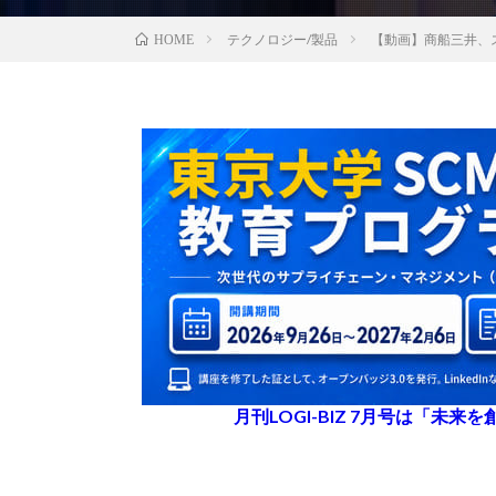
テクノロジー/製品
【動画】商船三井、
HOME
月刊LOGI-BIZ 7月号は「未