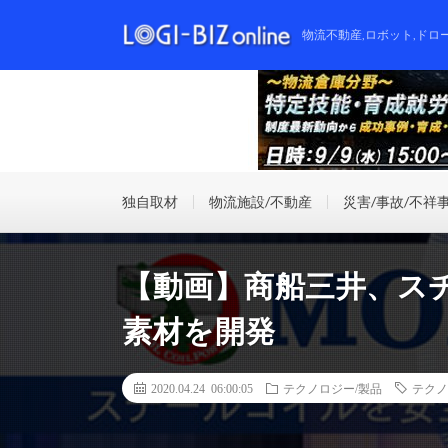
物流不動産,ロボット,ドロ
独自取材
物流施設/不動産
災害/事故/不祥
【動画】商船三井、ス
素材を開発
2020.04.24 06:00:05
テクノロジー/製品
テクノ