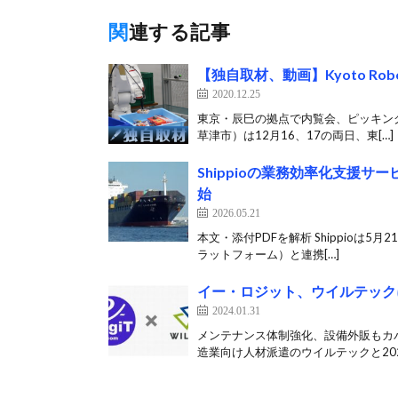
関連する記事
【独自取材、動画】Kyoto R
2020.12.25
東京・辰巳の拠点で内覧会、ピッキングもお
草津市）は12月16、17の両日、東[…]
Shippioの業務効率化支援
始
2026.05.21
本文・添付PDFを解析 Shippioは5月
ラットフォーム）と連携[…]
イー・ロジット、ウイルテック
2024.01.31
メンテナンス体制強化、設備外販もカバ
造業向け人材派遣のウイルテックと2023