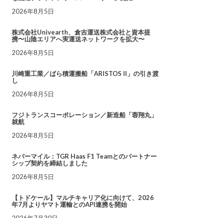
2026年8月5日
株式会社Univearth、倉吉運送株式会社と資本提
携〜山陰エリアへ実運送ネットワークを拡大〜
2026年8月5日
川崎重工業／ばら積運搬船「ARISTOS II」の引き渡
し
2026年8月5日
フジトランスコーポレーション／新造船「蓉翔丸」
就航
2026年8月5日
ネバーマイル：TGR Haas F1 Teamとのパートナー
シップ契約を締結しました
2026年8月5日
【トドケール】マルチキャリア化に向けて、2026
年7月よりヤマト運輸とのAPI連携を開始
2026年7月30日