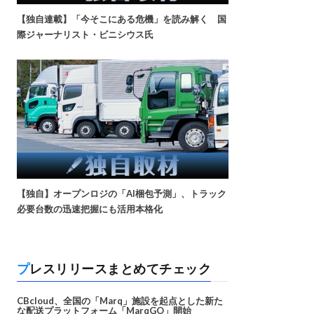
【独自連載】「今そこにある危機」を読み解く 国
際ジャーナリスト・ビニシウス氏
【独自】オープンロジの「AI梱包予測」、トラック
必要台数の迅速把握にも活用本格化
プレスリリースまとめてチェック
CBcloud、全国の「Marq」施設を起点とした新た
な配送プラットフォーム「MarqGO」開始