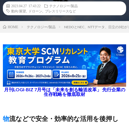
2023.04.27 17:43:22
テクノロジー/製品
動向/展望
,
ドローン
,
プレスリリースなど
テクノロジー/製品
NEDOとNEC、NTTデータ、日立の3
HOME
月刊LOGI-BIZ 7月号は「未来を創る輸送改革」 先行企業の
生存戦略を徹底取材
物流などで安全・効率的な活用を後押し