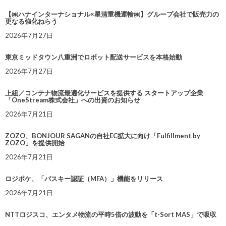
【㈱ハナインターナショナル×星清重機運輸㈱】グループ会社で販売力の
更なる強化ねらう
2026年7月27日
東京ミッドタウン八重洲でロボット配送サービスを本格始動
2026年7月27日
上組／コンテナ物流最適化サービスを提供する スタートアップ企業
「OneStream株式会社」への出資のお知らせ
2026年7月21日
ZOZO、BONJOUR SAGANの自社EC拡大に向け「Fulfillment by
ZOZO」を提供開始
2026年7月21日
ロジポケ、「パスキー認証（MFA）」機能をリリース
2026年7月21日
NTTロジスコ、エンタメ物流の平時5倍の波動を「t-Sort MAS」で吸収