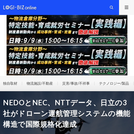
独自取材
物流施設/不動産
災害/事故/不祥事
テクノロジー/製品
NEDOとNEC、NTTデータ、日立の3
社がドローン運航管理システムの機能
構造で国際規格化達成