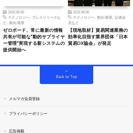
2026.08.06
2026.08.06
テクノロジー
,
プレスリリースな
テクノロジー
,
動向/展望
,
記者会
ど
,
動向/展望
見など
ゼロボード、常に最新の情報
【現地取材】貿易関連業務の
共有が可能な“動的サプライヤ
効率化目指す業界団体「日本
ー管理”実現する新システムの
貿易DX協会」が発足
提供開始へ
Back to Top
メルマガ会員登録
プライバシーポリシー
広告掲載