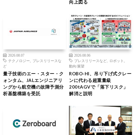
向上図る
2026.08.07
2026.08.06
テクノロジー
,
プレスリリースな
プレスリリースなど
,
ロボット
,
ど
動向/展望
量子技術のエー・スター・ク
ROBO-HI、吊り下げ式クレー
ォンタム、JALエンジニアリ
ンに代わる超重量級
ングから航空機の故障予測分
200tAGVで「落下リスク」
析基盤構築を受託
解消と説明