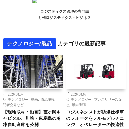
ロジスティクス管理の専門誌
月刊ロジスティクス・ビジネス
テクノロジー/製品
カテゴリの最新記事
2026.08.07
2026.08.07
テクノロジー
,
動画
,
物流施設
,
テクノロジー
,
プレスリリースな
記者会見など
ど
,
動向/展望
【現地取材・動画】霞ヶ関キ
ロジスネクストが防爆仕様車
ャピタル、川崎・東扇島の冷
のフォークをフルモデルチェ
凍自動倉庫を公開
ンジ、オペレーターの快適性