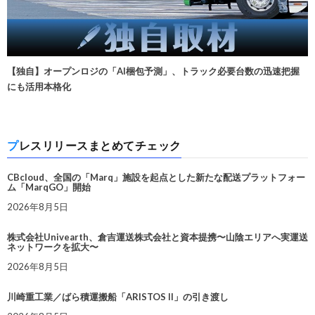
【独自】オープンロジの「AI梱包予測」、トラック必要台数の迅速把握
にも活用本格化
プレスリリースまとめてチェック
CBcloud、全国の「Marq」施設を起点とした新たな配送プラットフォー
ム「MarqGO」開始
2026年8月5日
株式会社Univearth、倉吉運送株式会社と資本提携〜山陰エリアへ実運送
ネットワークを拡大〜
2026年8月5日
川崎重工業／ばら積運搬船「ARISTOS II」の引き渡し