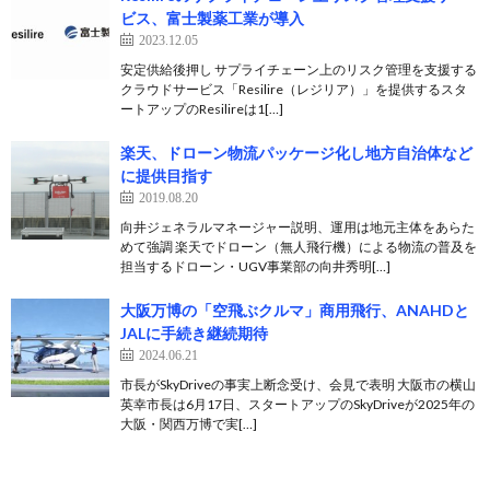
ビス、富士製薬工業が導入
2023.12.05
安定供給後押し サプライチェーン上のリスク管理を支援する
クラウドサービス「Resilire（レジリア）」を提供するスタ
ートアップのResilireは1[…]
楽天、ドローン物流パッケージ化し地方自治体など
に提供目指す
2019.08.20
向井ジェネラルマネージャー説明、運用は地元主体をあらた
めて強調 楽天でドローン（無人飛行機）による物流の普及を
担当するドローン・UGV事業部の向井秀明[…]
大阪万博の「空飛ぶクルマ」商用飛行、ANAHDと
JALに手続き継続期待
2024.06.21
市長がSkyDriveの事実上断念受け、会見で表明 大阪市の横山
英幸市長は6月17日、スタートアップのSkyDriveが2025年の
大阪・関西万博で実[…]