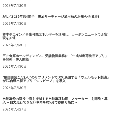
2026年7月30日
JAL／2026年8月前半 燃油サーチャージ適用額のお知らせ(変更)
2026年7月30日
椿本チエイン／再生可能エネルギーを活用し、カーボンニュートラル実
現を加速
2026年7月30日
三井倉庫ホールディングス、受託物流業務に 「生成AI出荷検品アプリ」
を開発・導入開始
2026年7月30日
“独自開発こだわり”のサプリメントでD2C展開する「ウェルモット製薬」
がEC自動出荷アプリ「シッピーノ」を導入
2026年7月30日
自動車船の荷役中断を抑制する自動車移動用「スケーター」を開発・導
入 ～自力走行できない車両を約5分で移動可能に～
2026年7月27日