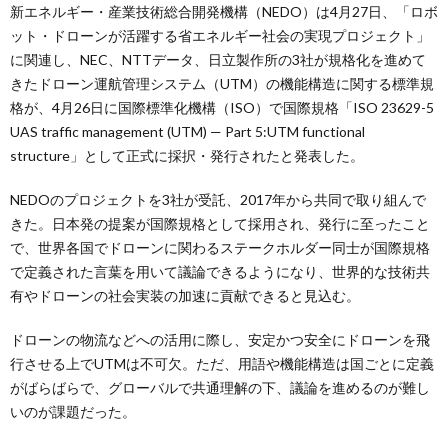
新エネルギー・産業技術総合開発機構（NEDO）は4月27日、「ロボ
ット・ドローンが活躍する省エネルギー社会の実現プロジェクト」
に関連し、NEC、NTTデータ、日立製作所の3社が規格化を進めて
きたドローン運航管理システム（UTM）の機能構造に関する標準規
格が、4月26日に国際標準化機構（ISO）で国際規格「ISO 23629-5
UAS traffic management (UTM) — Part 5:UTM functional
structure」として正式に採択・発行されたと発表した。
NEDOのプロジェクトを3社が受託、2017年から共同で取り組んで
きた。日本発の提案が国際規格として採用され、発行に至ったこと
で、世界各国でドローンに関わるステークホルダー同士が国際規格
で定義された言葉を用いて議論できるようになり、世界的な技術共
有やドローンの社会実装の加速に貢献できると見込む。
ドローンの物流などへの活用に際し、安定かつ安全にドローンを飛
行させる上でUTMは不可欠。ただ、用語や機能構造は国ごとに定義
がばらばらで、グローバルで共通理解の下、議論を進めるのが難し
いのが課題だった。