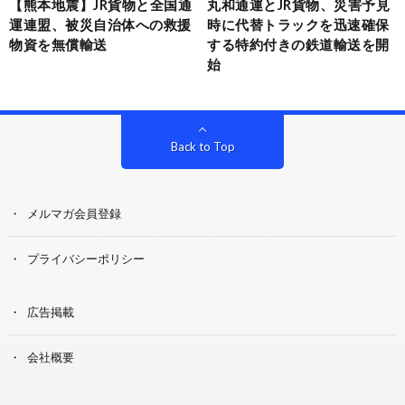
【熊本地震】JR貨物と全国通
丸和通運とJR貨物、災害予見
運連盟、被災自治体への救援
時に代替トラックを迅速確保
物資を無償輸送
する特約付きの鉄道輸送を開
始
Back to Top
メルマガ会員登録
プライバシーポリシー
広告掲載
会社概要