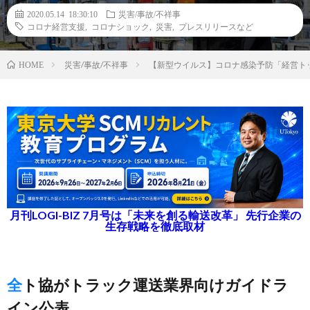
2020.05.14 18:30:10
災害/事故/不祥事
コロナ経営支援
,
コロナショック
,
災害
,
プレスリリースなど
災害/事故/不祥事
【新型ウイルス】コロナ感染予防「経営ト
HOME
月刊LOGI-BIZ 7月号は「未来を創る輸送改革」 先行企業の
生存戦略を徹底取材
全ト協がトラック運送業界向けガイドラ
イン公表