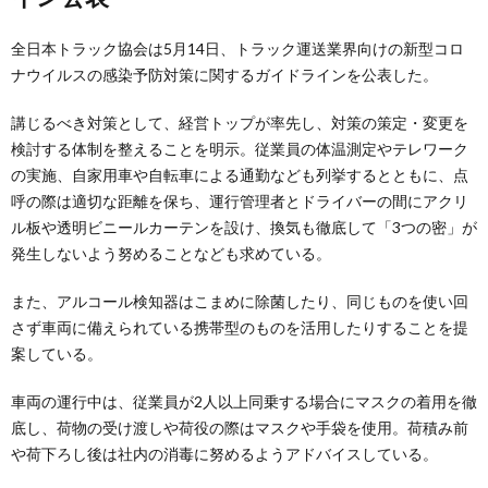
全日本トラック協会は5月14日、トラック運送業界向けの新型コロ
ナウイルスの感染予防対策に関するガイドラインを公表した。
講じるべき対策として、経営トップが率先し、対策の策定・変更を
検討する体制を整えることを明示。従業員の体温測定やテレワーク
の実施、自家用車や自転車による通勤なども列挙するとともに、点
呼の際は適切な距離を保ち、運行管理者とドライバーの間にアクリ
ル板や透明ビニールカーテンを設け、換気も徹底して「3つの密」が
発生しないよう努めることなども求めている。
また、アルコール検知器はこまめに除菌したり、同じものを使い回
さず車両に備えられている携帯型のものを活用したりすることを提
案している。
車両の運行中は、従業員が2人以上同乗する場合にマスクの着用を徹
底し、荷物の受け渡しや荷役の際はマスクや手袋を使用。荷積み前
や荷下ろし後は社内の消毒に努めるようアドバイスしている。