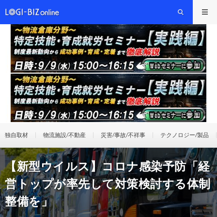
独自取材
物流施設/不動産
災害/事故/不祥事
テクノロジー/製品
【新型ウイルス】コロナ感染予防「経
営トップが率先して対策検討する体制
整備を」