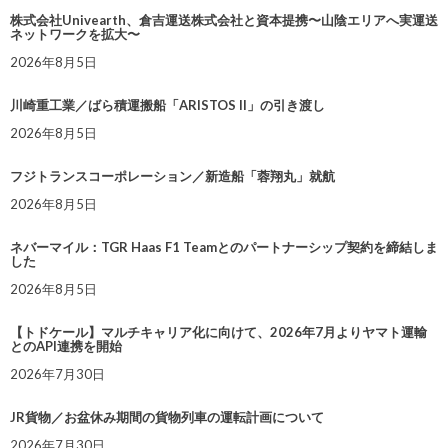
株式会社Univearth、倉吉運送株式会社と資本提携〜山陰エリアへ実運送
ネットワークを拡大〜
2026年8月5日
川崎重工業／ばら積運搬船「ARISTOS II」の引き渡し
2026年8月5日
フジトランスコーポレーション／新造船「蓉翔丸」就航
2026年8月5日
ネバーマイル：TGR Haas F1 Teamとのパートナーシップ契約を締結しま
した
2026年8月5日
【トドケール】マルチキャリア化に向けて、2026年7月よりヤマト運輸
とのAPI連携を開始
2026年7月30日
JR貨物／お盆休み期間の貨物列車の運転計画について
2026年7月30日