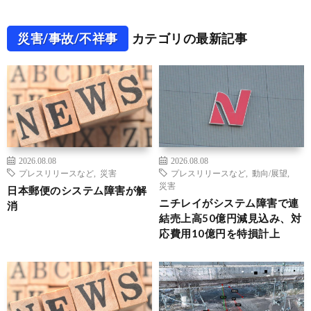
災害/事故/不祥事
カテゴリの最新記事
2026.08.08
2026.08.08
プレスリリースなど
,
災害
プレスリリースなど
,
動向/展望
,
災害
日本郵便のシステム障害が解
ニチレイがシステム障害で連
消
結売上高50億円減見込み、対
応費用10億円を特損計上