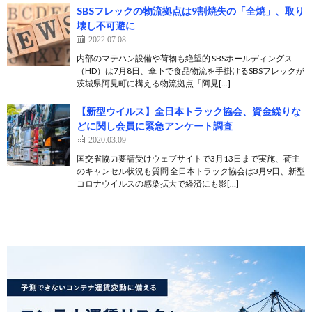
SBSフレックの物流拠点は9割焼失の「全焼」、取り
壊し不可避に
2022.07.08
内部のマテハン設備や荷物も絶望的 SBSホールディングス
（HD）は7月8日、傘下で食品物流を手掛けるSBSフレックが
茨城県阿見町に構える物流拠点「阿見[…]
【新型ウイルス】全日本トラック協会、資金繰りな
どに関し会員に緊急アンケート調査
2020.03.09
国交省協力要請受けウェブサイトで3月13日まで実施、荷主
のキャンセル状況も質問 全日本トラック協会は3月9日、新型
コロナウイルスの感染拡大で経済にも影[…]