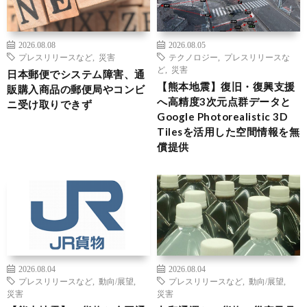
2026.08.08
2026.08.05
プレスリリースなど
,
災害
テクノロジー
,
プレスリリースな
ど
,
災害
日本郵便でシステム障害、通
【熊本地震】復旧・復興支援
販購入商品の郵便局やコンビ
へ高精度3次元点群データと
ニ受け取りできず
Google Photorealistic 3D
Tilesを活用した空間情報を無
償提供
2026.08.04
2026.08.04
プレスリリースなど
,
動向/展望
,
プレスリリースなど
,
動向/展望
,
災害
災害