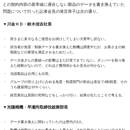
との契約内容の基準値に適合しない製品のデータを書き換えていた
問題について行った記者会見の発言骨子は次の通り。
▼川金ＨＤ・鈴木信吉社長
皆さまに多大なるご迷惑をお掛けしてしまい大変申し訳ない。
担当者が免震・制振データを書き換えた動機は調査中だが、お客さまの納
期面などの要望を満足させるためだった。
データ改ざんの業績への影響はまだ計算できていない。ダンパーを取り換
えた経験がないので、どれほど費用掛かるか見当が付かない。
当該製品は台湾にも出荷。
グループの売り上げに占める免震・制震部門の割合は直近で4割程度。その
うち建築用は10％くらい。
経営責任は原因の究明などをしっかり行い、結果が出たところで考える。
▼光陽精機・早瀬尚取締役総務部長
データ書き換えに関わっていたのは歴代の3人。
動機は納期のことが一番大きいと思うが、それ以外のことについてはまだ