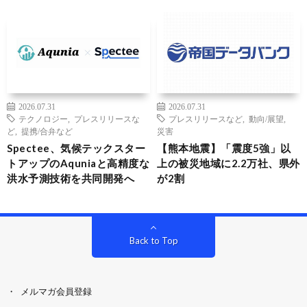
2026.07.31
2026.07.31
テクノロジー
,
プレスリリースな
プレスリリースなど
,
動向/展望
,
ど
,
提携/合弁など
災害
Spectee、気候テックスター
【熊本地震】「震度5強」以
トアップのAquniaと高精度な
上の被災地域に2.2万社、県外
洪水予測技術を共同開発へ
が2割
Back to Top
メルマガ会員登録