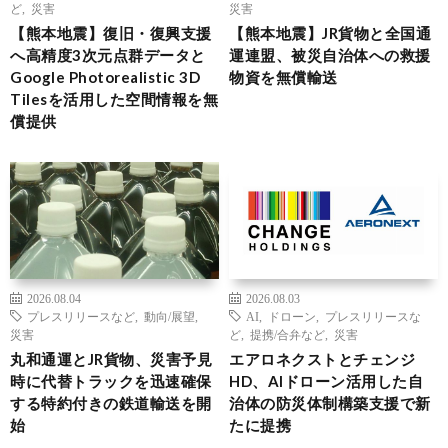
ど
,
災害
災害
【熊本地震】復旧・復興支援
【熊本地震】JR貨物と全国通
へ高精度3次元点群データと
運連盟、被災自治体への救援
Google Photorealistic 3D
物資を無償輸送
Tilesを活用した空間情報を無
償提供
2026.08.04
2026.08.03
プレスリリースなど
,
動向/展望
,
AI
,
ドローン
,
プレスリリースな
災害
ど
,
提携/合弁など
,
災害
丸和通運とJR貨物、災害予見
エアロネクストとチェンジ
時に代替トラックを迅速確保
HD、AIドローン活用した自
する特約付きの鉄道輸送を開
治体の防災体制構築支援で新
始
たに提携