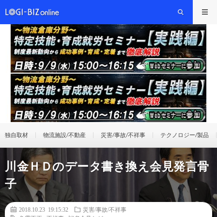
独自取材
物流施設/不動産
災害/事故/不祥事
テクノロジー/製品
川金ＨＤのデータ書き換え会見発言骨
子
2018.10.23 19:15:32
災害/事故/不祥事