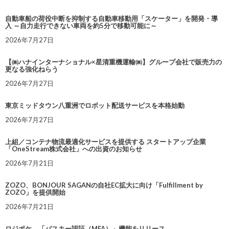
自動車船の荷役中断を抑制する自動車移動用「スケーター」を開発・導
入 ～自力走行できない車両を約5分で移動可能に～
2026年7月27日
【㈱ハナインターナショナル×星清重機運輸㈱】グループ会社で販売力の
更なる強化ねらう
2026年7月27日
東京ミッドタウン八重洲でロボット配送サービスを本格始動
2026年7月27日
上組／コンテナ物流最適化サービスを提供する スタートアップ企業
「OneStream株式会社」への出資のお知らせ
2026年7月21日
ZOZO、BONJOUR SAGANの自社EC拡大に向け「Fulfillment by
ZOZO」を提供開始
2026年7月21日
ロジポケ、「パスキー認証（MFA）」機能をリリース