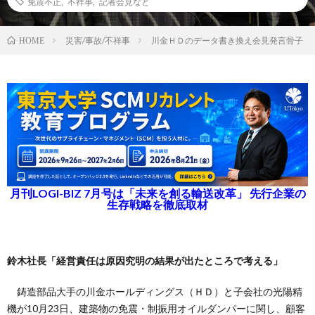
免震不正
,
不祥事
,
記者会見など
災害/事故/不祥事
川金ＨＤのデータ書き換え会見発言骨子
HOME
月刊LOGI-BIZ 7月号は「未来を創る輸送改革」 先行企業の
生存戦略を徹底取材
鈴木社長「経営責任は原因究明の結果が出たところで考える」
鋳造部品大手の川金ホールディングス（ＨＤ）と子会社の光陽精
機が10月23日、建築物の免震・制振用オイルダンパーに関し、顧客