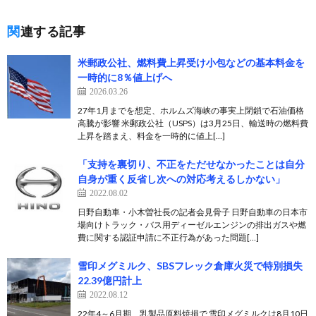
関連する記事
米郵政公社、燃料費上昇受け小包などの基本料金を
一時的に8％値上げへ
2026.03.26
27年1月までを想定、ホルムズ海峡の事実上閉鎖で石油価格
高騰が影響 米郵政公社（USPS）は3月25日、輸送時の燃料費
上昇を踏まえ、料金を一時的に値上[…]
「支持を裏切り、不正をただせなかったことは自分
自身が重く反省し次への対応考えるしかない」
2022.08.02
日野自動車・小木曽社長の記者会見骨子 日野自動車の日本市
場向けトラック・バス用ディーゼルエンジンの排出ガスや燃
費に関する認証申請に不正行為があった問題[…]
雪印メグミルク、SBSフレック倉庫火災で特別損失
22.39億円計上
2022.08.12
22年4～6月期、乳製品原料焼損で 雪印メグミルクは8月10日