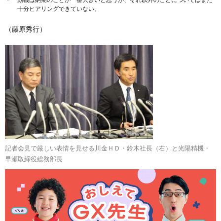
十分ヒアリングできていない。
（藤原秀行）
記者会見で厳しい表情を見せる川金ＨＤ・鈴木社長（右）と光陽精機・
早瀬取締役総務部長