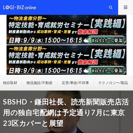
独自取材
物流施設/不動産
災害/事故/不祥事
テクノロジー/製品
SBSHD・鎌田社長、読売新聞販売店活
用の独自宅配網は予定通り7月に東京
23区カバーと展望