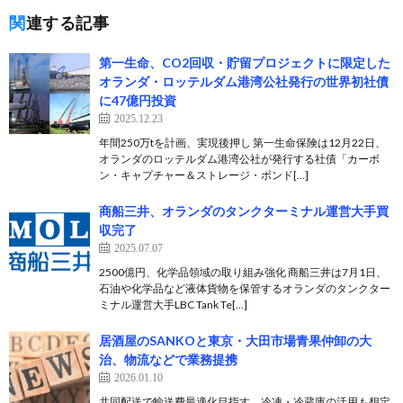
関連する記事
第一生命、CO2回収・貯留プロジェクトに限定した
オランダ・ロッテルダム港湾公社発行の世界初社債
に47億円投資
2025.12.23
年間250万tを計画、実現後押し 第一生命保険は12月22日、
オランダのロッテルダム港湾公社が発行する社債「カーボ
ン・キャプチャー＆ストレージ・ボンド[…]
商船三井、オランダのタンクターミナル運営大手買
収完了
2025.07.07
2500億円、化学品領域の取り組み強化 商船三井は7月1日、
石油や化学品など液体貨物を保管するオランダのタンクター
ミナル運営大手LBC Tank Te[…]
居酒屋のSANKOと東京・大田市場青果仲卸の大
治、物流などで業務提携
2026.01.10
共同配送で輸送費最適化目指す、冷凍・冷蔵庫の活用も想定