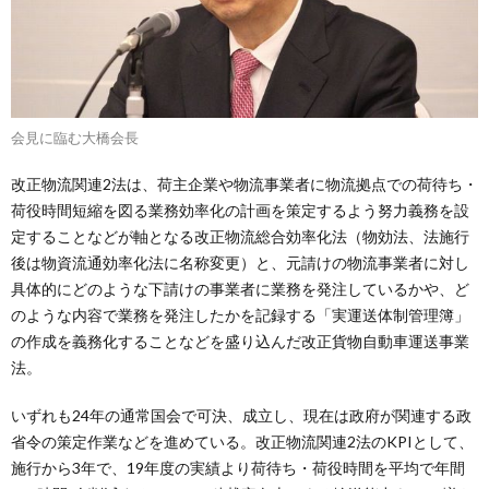
会見に臨む大橋会長
改正物流関連2法は、荷主企業や物流事業者に物流拠点での荷待ち・
荷役時間短縮を図る業務効率化の計画を策定するよう努力義務を設
定することなどが軸となる改正物流総合効率化法（物効法、法施行
後は物資流通効率化法に名称変更）と、元請けの物流事業者に対し
具体的にどのような下請けの事業者に業務を発注しているかや、ど
のような内容で業務を発注したかを記録する「実運送体制管理簿」
の作成を義務化することなどを盛り込んだ改正貨物自動車運送事業
法。
いずれも24年の通常国会で可決、成立し、現在は政府が関連する政
省令の策定作業などを進めている。改正物流関連2法のKPIとして、
施行から3年で、19年度の実績より荷待ち・荷役時間を平均で年間