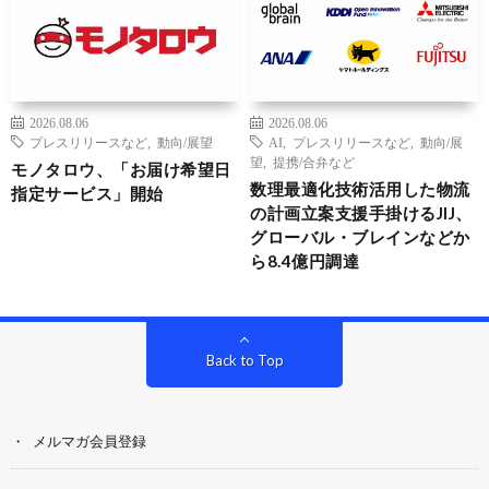
2026.08.06
2026.08.06
プレスリリースなど
,
動向/展望
AI
,
プレスリリースなど
,
動向/展
望
,
提携/合弁など
モノタロウ、「お届け希望日
数理最適化技術活用した物流
指定サービス」開始
の計画立案支援手掛けるJIJ、
グローバル・ブレインなどか
ら8.4億円調達
Back to Top
メルマガ会員登録