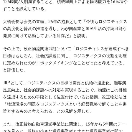
125時間/人削減することと、積載率向上による輸送能力を16％増や
すことを設定している。
大橋会長は会見の冒頭、25年の抱負として「今後もロジスティクス
の高度化と普及の推進を通し、わが国産業と国民生活の持続可能な
発展に向けて活動してまいる所存だ」と説明。
その上で、改正物流関連2法について「ロジスティクスが達成すべき
目標はもちろん、社会的課題に関し、ロジスティクスの役割を明確
に定められたのがエポックメイキングなことだったと考えている」
と評価した。
JILSとして、ロジスティクスの目標は需要と供給の適正化、顧客満
足度向上、社会的課題への対応を実現することで、物流はこの目標
を達成するための手段として位置付けていると指摘。改正物効法は
「物流現場の問題をロジスティクスという経営戦略で解くことを趣
旨とするものと考えられる」との見解を示した。
また、改正貨物自動車運送事業法に関連し、15年から5年間のデー
タを見ると、規模の小さな運送事業者と大きな運送事業者の間で、