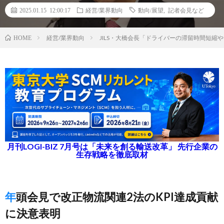
2025.01.15 12:00:17
経営/業界動向
動向/展望
,
記者会見など
経営/業界動向
JILS・大橋会長「ドライバーの滞留時間短
HOME
月刊LOGI-BIZ 7月号は「未来を創る輸送改革」 先行企業の
生存戦略を徹底取材
年頭会見で改正物流関連2法のKPI達成貢献
に決意表明