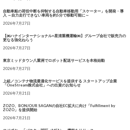
自動車船の荷役中断を抑制する自動車移動用「スケーター」を開発・導
入 ～自力走行できない車両を約5分で移動可能に～
2026年7月27日
【㈱ハナインターナショナル×星清重機運輸㈱】グループ会社で販売力の
更なる強化ねらう
2026年7月27日
東京ミッドタウン八重洲でロボット配送サービスを本格始動
2026年7月27日
上組／コンテナ物流最適化サービスを提供する スタートアップ企業
「OneStream株式会社」への出資のお知らせ
2026年7月21日
ZOZO、BONJOUR SAGANの自社EC拡大に向け「Fulfillment by
ZOZO」を提供開始
2026年7月21日