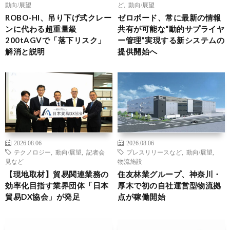
動向/展望
ど
,
動向/展望
ROBO-HI、吊り下げ式クレー
ゼロボード、常に最新の情報
ンに代わる超重量級
共有が可能な“動的サプライヤ
200tAGVで「落下リスク」
ー管理”実現する新システムの
解消と説明
提供開始へ
2026.08.06
2026.08.06
テクノロジー
,
動向/展望
,
記者会
プレスリリースなど
,
動向/展望
,
見など
物流施設
【現地取材】貿易関連業務の
住友林業グループ、神奈川・
効率化目指す業界団体「日本
厚木で初の自社運営型物流拠
貿易DX協会」が発足
点が稼働開始