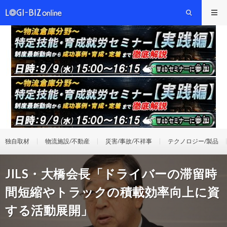
独自取材
物流施設/不動産
災害/事故/不祥事
テクノロジー/製品
JILS・大橋会長「ドライバーの滞留時
間短縮やトラックの積載効率向上に資
する活動展開」